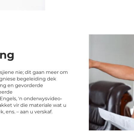
ing
sjiene nie; dit gaan meer om
gniese begeleiding dek
ing en gevorderde
leerde
Engels, 'n onderwysvideo-
kket vir die materiale wat u
k, ens. – aan u verskaf.