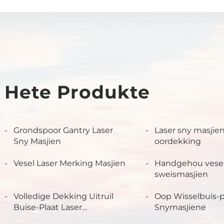
Hete Produkte
Grondspoor Gantry Laser
Laser sny masjien
Sny Masjien
oordekking
Vesel Laser Merking Masjien
Handgehou vesel
sweismasjien
Volledige Dekking Uitruil
Oop Wisselbuis-p
Buise-Plaat Laser
Snymasjiene
Snymasjiene