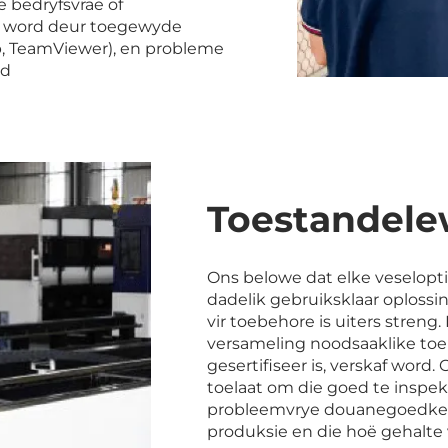
 bedryfsvrae of
k word deur toegewyde
 TeamViewer), en probleme
rd
Toestandele
Ons belowe dat elke veselopti
dadelik gebruiksklaar oplossi
vir toebehore is uiters streng.
versameling noodsaaklike toe
gesertifiseer is, verskaf word.
toelaat om die goed te inspe
probleemvrye douanegoedkeuri
produksie en die hoë gehalte