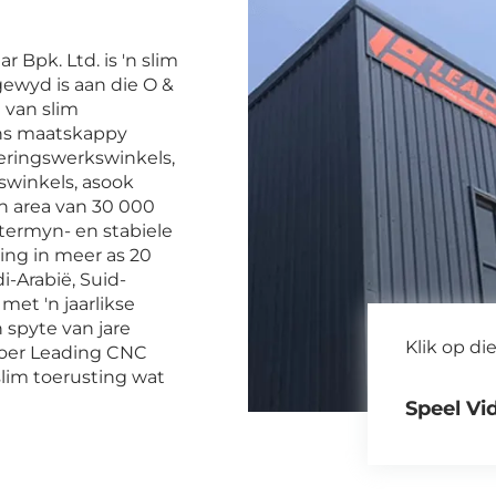
Bpk. Ltd. is 'n slim
ewyd is aan die O &
 van slim
ons maatskappy
neringswerkswinkels,
swinkels, asook
n area van 30 000
termyn- en stabiele
ing in meer as 20
-Arabië, Suid-
 met 'n jaarlikse
 spyte van jare
Klik op di
voer Leading CNC
slim toerusting wat
Speel Vi