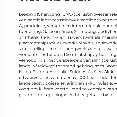
Leading (Shandong) CNC-toerustingversamelaar 
vervaardigingstoerustingvervaardiger wat toeg
O, produksie, verkoop en internasionale handel
toerusting. Geleë in Jinan, Shandong, bedryf 
onafhanklike klink- en laswerkswinkels, masji
plaatmetaalproduksiewerkswinkels, spuitwerk
samestelling- en opsporingwerkswinkels, wat '
vierkante meter dek. Die maatskappy het lang
verhoudings met verspreiders van slim toerust
lande wêreldwyd tot stand gebring, soos Saoedi
Korea, Europa, Australië, Suidoos-Asië en Afrika,
uitvoervolume van meer as 1 000 eenhede. Ten
lange tegnologiese ervaring en akkumulasie, 
voort om kliënte voortdurend te voorsien van 
gevorderde tegnologie en hoër gehalte bied.