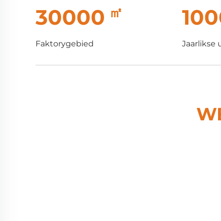
㎡
30000
100
Faktorygebied
Jaarlikse
WE