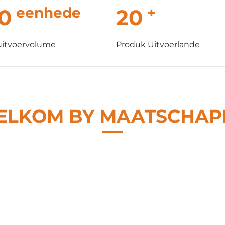
eenhede
+
0
20
 uitvoervolume
Produk Uitvoerlande
LKOM BY MAATSCHAP