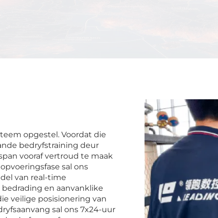
teem opgestel. Voordat die
ande bedryfstraining deur
span vooraf vertroud te maak
n opvoeringsfase sal ons
del van real-time
 bedrading en aanvanklike
ie veilige posisionering van
dryfsaanvang sal ons 7x24-uur