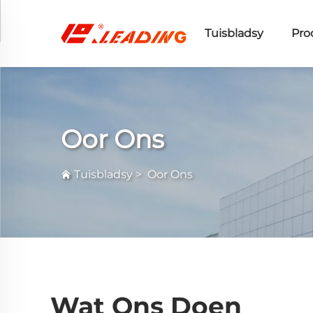
Tuisbladsy
Pro
Oor Ons
Tuisbladsy
>
Oor Ons
Wat Ons Doen