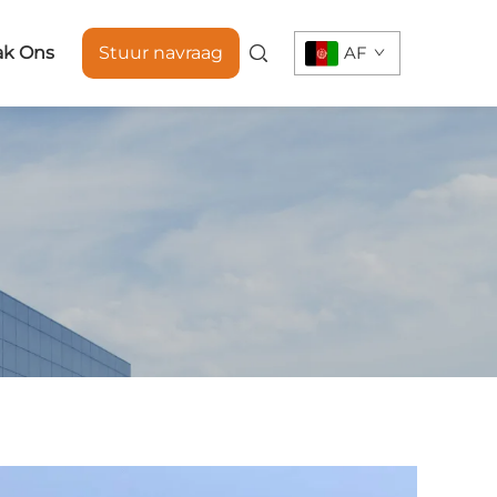
ak Ons
Stuur navraag
AF