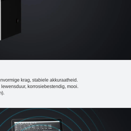
envormige krag, stabiele akkuraatheid.
lewensduur, korrosiebestendig, mooi.
m).