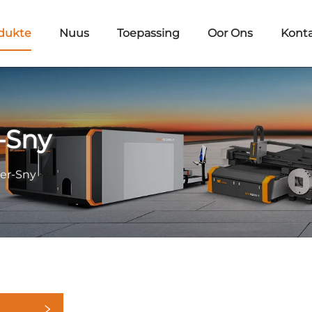
dukte
Nuus
Toepassing
Oor Ons
Kont
-Sny
ser-Sny