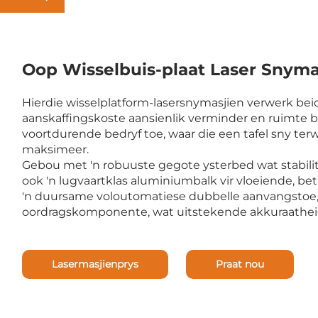
Oop Wisselbuis-plaat Laser Snyma
Hierdie wisselplatform-lasersnymasjien verwerk bei
aanskaffingskoste aansienlik verminder en ruimte 
voortdurende bedryf toe, waar die een tafel sny terwy
maksimeer.
Gebou met 'n robuuste gegote ysterbed wat stabilitei
ook 'n lugvaartklas aluminiumbalk vir vloeiende, be
'n duursame voloutomatiese dubbelle aanvangstoe,
oordragskomponente, wat uitstekende akkuraathei
Lasermasjienprys
Praat nou