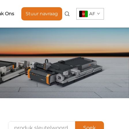
ak Ons
Stuur navraag
AF
Soek