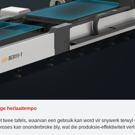
ige herlaaitempo
met twee tafels, waarvan een gebruik kan word vir snywerk terwyl 
proses kan ononderbroke bly, wat die produksie-effektiwiteit ver