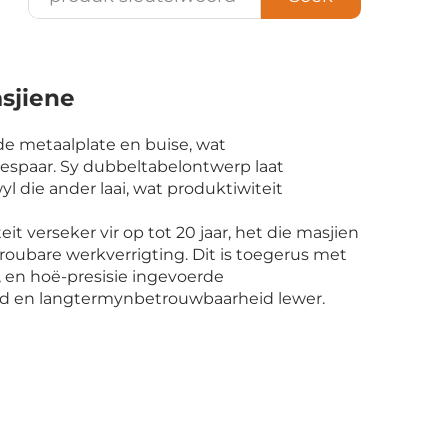
sjiene
de metaalplate en buise, wat
bespaar. Sy dubbeltabelontwerp laat
l die ander laai, wat produktiwiteit
t verseker vir op tot 20 jaar, het die masjien
troubare werkverrigting. Dit is toegerus met
 en hoë-presisie ingevoerde
d en langtermynbetrouwbaarheid lewer.