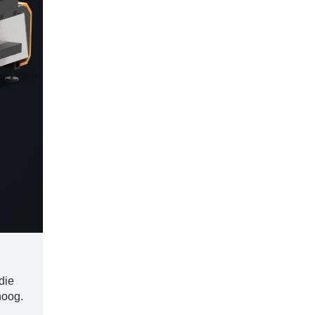
die
hoog.