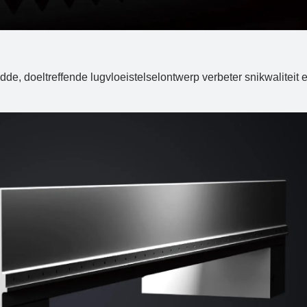
de, doeltreffende lugvloeistelselontwerp verbeter snikwaliteit e