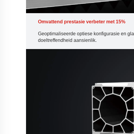
Omvattend
prestasie verbeter met 15%
Geoptimaliseerde optiese konfigurasie en glad
doeltreffendheid aansienlik.