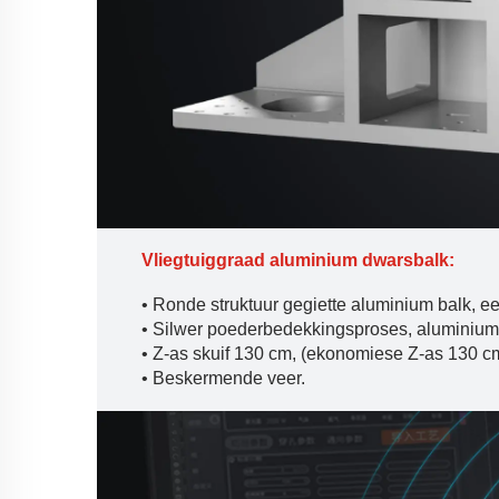
Vliegtuiggraad aluminium dwarsbalk:
• Ronde struktuur gegiette aluminium balk, e
• Silwer poederbedekkingsproses, aluminium 
• Z-as skuif 130 cm, (ekonomiese Z-as 130 c
• Beskermende veer.