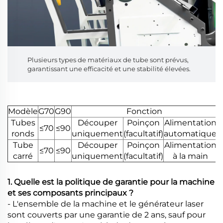
Plusieurs types de matériaux de tube sont prévus,
garantissant une efficacité et une stabilité élevées.
Modèle
G70
G90
Fonction
Tubes
Découper
Poinçon
Alimentation
≤70
≤90
ronds
uniquement
(facultatif)
automatique
Tube
Découper
Poinçon
Alimentation
≤70
≤90
carré
uniquement
(facultatif)
à la main
1. Quelle est la politique de garantie pour la machine
et ses composants principaux ?
- L'ensemble de la machine et le générateur laser
sont couverts par une garantie de 2 ans, sauf pour