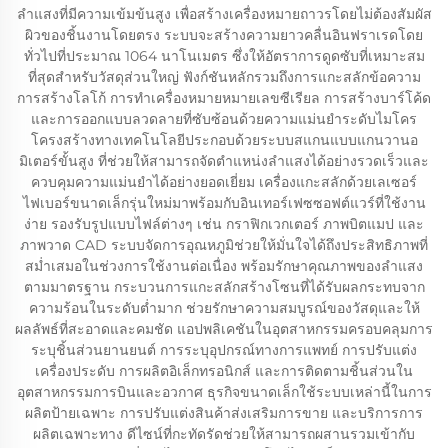
ลำแสงที่มีความเข้มข้นสูง เพื่อสร้างเครื่องหมายถาวรโดยไม่ต้องสัมผัส
ผิวของชิ้นงานโดยตรง ระบบจะสร้างความยาวคลื่นอินฟราเรดโดย
ทั่วไปที่ประมาณ 1064 นาโนเมตร ซึ่งให้อัตราการดูดซับที่เหมาะสม
ที่สุดสำหรับวัสดุส่วนใหญ่ ฟังก์ชันหลักรวมถึงการแกะสลักข้อความ
การสร้างโลโก้ การทำเครื่องหมายหมายเลขซีเรียล การสร้างบาร์โค้ด
และการออกแบบลวดลายที่ซับซ้อนด้วยความแม่นยำระดับไมโคร
โครงสร้างทางเทคโนโลยีประกอบด้วยระบบสแกนแบบแกนวานอ
มิเตอร์ขั้นสูง ที่ช่วยให้สามารถจัดตำแหน่งลำแสงได้อย่างรวดเร็วและ
ควบคุมความแม่นยำได้อย่างยอดเยี่ยม เครื่องแกะสลักด้วยเลเซอร์
ไฟเบอร์ขนาดเล็กรุ่นใหม่มาพร้อมกับอินเทอร์เฟซซอฟต์แวร์ที่ใช้งาน
ง่าย รองรับรูปแบบไฟล์ต่างๆ เช่น กราฟิกเวกเตอร์ ภาพบิตแมป และ
ภาพวาด CAD ระบบจัดการอุณหภูมิช่วยให้มั่นใจได้ถึงประสิทธิภาพที่
สม่ำเสมอในช่วงการใช้งานต่อเนื่อง พร้อมรักษาคุณภาพของลำแสง
ตามมาตรฐาน กระบวนการแกะสลักสร้างโซนที่ได้รับผลกระทบจาก
ความร้อนในระดับต่ำมาก ช่วยรักษาความสมบูรณ์ของวัสดุและให้
ผลลัพธ์ที่สะอาดและคมชัด แอปพลิเคชันในอุตสาหกรรมครอบคลุมการ
ระบุชิ้นส่วนยานยนต์ การระบุอุปกรณ์ทางการแพทย์ การปรับแต่ง
เครื่องประดับ การผลิตอิเล็กทรอนิกส์ และการติดตามชิ้นส่วนใน
อุตสาหกรรมการบินและอวกาศ ธุรกิจขนาดเล็กใช้ระบบเหล่านี้ในการ
ผลิตป้ายเฉพาะ การปรับแต่งสินค้าส่งเสริมการขาย และบริการการ
ผลิตเฉพาะทาง ดีไซน์ที่กะทัดรัดช่วยให้สามารถผสานรวมเข้ากับ