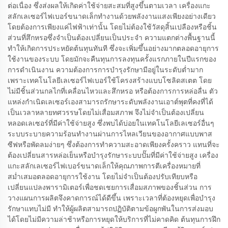
ต่อเนื่อง ซึ่งส่งผลให้เกิดค่าใช้จ่ายสะสมที่สูงขึ้นตามเวลา เครื่องแกะ
สลักเลเซอร์ไฟเบอร์ขนาดเล็กทำงานด้วยพลังงานแสงเพียงอย่างเดียว
โดยต้องการเพียงแค่ไฟฟ้าเท่านั้น โดยไม่ต้องใช้วัสดุสิ้นเปลืองหรือชิ้น
ส่วนที่สึกหรอซึ่งจำเป็นต้องเปลี่ยนเป็นประจำ ความแตกต่างพื้นฐานนี้
ทำให้เกิดการประหยัดต้นทุนทันที ซึ่งจะเพิ่มขึ้นอย่างมากตลอดอายุการ
ใช้งานของระบบ โดยมักจะคืนทุนการลงทุนครั้งแรกภายในปีแรกของ
การดำเนินงาน ความต้องการการบำรุงรักษามีอยู่ในระดับต่ำมาก
เพราะเทคโนโลยีเลเซอร์ไฟเบอร์ใช้โครงสร้างแบบโซลิดสเตต โดย
ไม่มีชิ้นส่วนกลไกที่เคลื่อนไหวและสึกหรอ หรือต้องการการหล่อลื่น ตัว
แหล่งกำเนิดเลเซอร์เองสามารถรักษาระดับพลังงานเอาต์พุตที่คงที่ได้
เป็นเวลาหลายทศวรรษโดยไม่เสื่อมสภาพ จึงไม่จำเป็นต้องเปลี่ยน
หลอดเลเซอร์ที่มีค่าใช้จ่ายสูง ซึ่งพบได้บ่อยในเทคโนโลยีเลเซอร์อื่นๆ
ระบบระบายความร้อนทำงานผ่านการไหลเวียนของอากาศแบบพาส
ซีฟหรือพัดลมง่ายๆ ซึ่งต้องการทำความสะอาดเพียงครั้งคราว แทนที่จะ
ต้องเปลี่ยนสารหล่อเย็นหรือบำรุงรักษาระบบปั๊มที่มีค่าใช้จ่ายสูง เครื่อง
แกะสลักเลเซอร์ไฟเบอร์ขนาดเล็กให้คุณภาพการตีเครื่องหมายที่
สม่ำเสมอตลอดอายุการใช้งาน โดยไม่จำเป็นต้องปรับเทียบหรือ
เปลี่ยนแปลงพารามิเตอร์เพื่อชดเชยการเสื่อมสภาพของชิ้นส่วน การ
วางแผนการผลิตจึงคาดการณ์ได้ดีขึ้น เพราะเวลาที่ต้องหยุดเพื่อบำรุง
รักษาแทบไม่มี ทำให้ผู้ผลิตสามารถปฏิบัติตามข้อผูกพันในการส่งมอบ
ได้โดยไม่มีความล่าช้าหรือการหยุดให้บริการที่ไม่คาดคิด ต้นทุนการฝึก