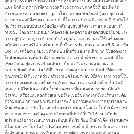
อุตสาหกรรมต่างๆ เทคโนโลยีขั้นสูงนี้สามารถสร้างเส้นได้ละเอียดถึง
0.01 มิลลิเมตร ทำให้สามารถสร้างลวดลายขนาดจิ๋วที่มองเห็นได้
ชัดเจนและคงทนตลอดอายุการใช้งานของผลิตภัณฑ์ ผู้ผลิตอุปกรณ์
ทางการแพทย์พึ่งพาความแม่นยำนี้ในการสร้างเครื่องหมายที่เข้ากันได้
กับร่างกายมนุษย์บนเครื่องมือผ่าตัด อุปกรณ์ฝังร่างกาย และอุปกรณ์
วินิจฉัย โดยความแม่นยำโดยตรงมีผลต่อความปลอดภัยของผู้ป่วยและ
การปฏิบัติตามกฎระเบียบข้อบังคับ ผู้ผลิตอิเล็กทรอนิกส์ใช้เครื่องแกะ
สลักด้วยเลเซอร์ไฟเบอร์ขนาดเล็กในการประทับหมายเลขซีเรียล รหัส
QR และเครื่องหมายระบุตัวตนบนชิ้นส่วนขนาดเล็กมาก ซึ่งยังคงอ่าน
ได้ชัดเจนแม้บนพื้นผิวที่มีขนาดเล็กกว่าเล็บนิ้วมือ ความแม่นยำนี้ไม่
เพียงจำกัดอยู่แค่การสร้างเส้นเท่านั้น แต่ยังครอบคลุมลวดลาย
เรขาคณิตซับซ้อน โลโก้ที่มีรายละเอียดสูง และงานศิลปะที่ต้องการ
คุณภาพใกล้เคียงภาพถ่าย ช่างงานเครื่องประดับใช้ความสามารถนี้ใน
การปรับแต่งแหวน เครื่องประดับแขวนคอ และนาฬิกาด้วยชื่อ วันที่
และแบบดีไซน์เฉพาะตัว โดยยังคงขอบที่คมชัดและรายละเอียดที่
ชัดเจน เครื่องแกะสลักด้วยเลเซอร์ไฟเบอร์ขนาดเล็กยังคงรักษาระดับ
ความแม่นยำอย่างสม่ำเสมอไม่ว่าจะเป็นความหนาของวัสดุหรือสภาพ
พื้นผิวที่แตกต่างกัน โดยจะปรับค่าพารามิเตอร์โดยอัตโนมัติเพื่อชดเชย
ความแตกต่างของวัสดุ ความยืดหยุ่นนี้ทำให้มั่นใจได้ว่าผลลัพธ์จะ
สม่ำเสมอไม่ว่าจะเป็นการประทับบนพื้นผิวเรียบ พื้นผิวโค้ง หรือรูปทรง
ที่ไม่สมมาตร โดยไม่จำเป็นต้องแทรกแซงด้วยมือหรือเปลี่ยนแปลงการ
ตั้งค่า อุตสาหกรรมการบินและอวกาศต้องการความแม่นยำสูงสุด