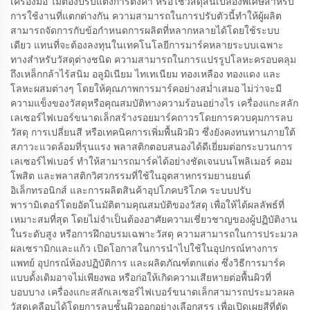
เครื่องมือ ไม่ต้องปรับแต่งการตั้งค่า หรือใช้วัสดุสิ้นเปลืองพิเศษสำหรับ
การใช้งานที่แตกต่างกัน ความสามารถในการปรับตัวนี้ทำให้ผู้ผลิต
สามารถจัดการกับข้อกำหนดการผลิตที่หลากหลายได้โดยใช้ระบบ
เดียว แทนที่จะต้องลงทุนในเทคโนโลยีการมาร์คหลายระบบเฉพาะ
ทางสำหรับวัสดุต่างชนิด ความสามารถในการแปรรูปโลหะครอบคลุม
ถึงเหล็กกล้าไร้สนิม อลูมิเนียม ไทเทเนียม ทองเหลือง ทองแดง และ
โลหะผสมต่างๆ โดยให้คุณภาพการมาร์คอย่างสม่ำเสมอ ไม่ว่าจะมี
ความแข็งของวัสดุหรือคุณสมบัติทางความร้อนอย่างไร เครื่องแกะสลัก
เลเซอร์ไฟเบอร์ขนาดเล็กสร้างรอยมาร์คถาวรโดยการควบคุมการลบ
วัสดุ การเปลี่ยนสี หรือเทคนิคการเพิ่มพื้นผิวผิว ซึ่งยังคงทนทานภายใต้
สภาวะแวดล้อมที่รุนแรง พลาสติกตอบสนองได้ดีเยี่ยมต่อกระบวนการ
เลเซอร์ไฟเบอร์ ทำให้สามารถมาร์คได้อย่างชัดเจนบนโพลิเมอร์ คอม
โพสิต และพลาสติกวิศวกรรมที่ใช้ในอุตสาหกรรมยานยนต์
อิเล็กทรอนิกส์ และการผลิตสินค้าอุปโภคบริโภค ระบบปรับ
พารามิเตอร์โดยอัตโนมัติตามคุณสมบัติของวัสดุ เพื่อให้ได้ผลลัพธ์ที่
เหมาะสมที่สุด โดยไม่จำเป็นต้องอาศัยความเชี่ยวชาญของผู้ปฏิบัติงาน
ในระดับสูง หรือการฝึกอบรมเฉพาะวัสดุ ความสามารถในการประมวล
ผลเซรามิกและแก้ว เปิดโอกาสในการนำไปใช้ในอุปกรณ์ทางการ
แพทย์ อุปกรณ์ห้องปฏิบัติการ และผลิตภัณฑ์ตกแต่ง ซึ่งวิธีการมาร์ค
แบบดั้งเดิมอาจไม่เพียงพอ หรือก่อให้เกิดความเสียหายต่อพื้นผิวที่
บอบบาง เครื่องแกะสลักเลเซอร์ไฟเบอร์ขนาดเล็กสามารถประมวลผล
วัสดุเคลือบได้โดยการลบชั้นผิวออกอย่างเลือกสรร เพื่อเปิดเผยสีที่ตัด