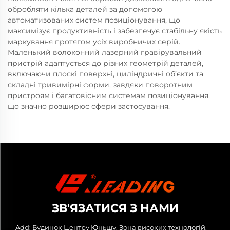
обробляти кілька деталей за допомогою
автоматизованих систем позиціонування, що
максимізує продуктивність і забезпечує стабільну якість
маркування протягом усіх виробничих серій.
Маленький волоконний лазерний гравірувальний
пристрій адаптується до різних геометрій деталей,
включаючи плоскі поверхні, циліндричні об’єкти та
складні тривимірні форми, завдяки поворотним
пристроям і багатовісним системам позиціонування,
що значно розширює сфери застосування.
ЗВ'ЯЗАТИСЯ З НАМИ
Add: Будинок Центру Юньшу, Зона високих технологій,