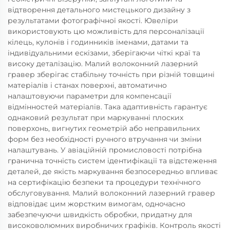
відтворення детального мистецького дизайну з
результатами фотографічної якості. Ювеліри
використовують цю можливість для персоналізації
кілець, кулонів і годинників іменами, датами та
індивідуальними ескізами, зберігаючи чіткі краї та
високу деталізацію. Малий волоконний лазерний
гравер зберігає стабільну точність при різній товщині
матеріалів і станах поверхні, автоматично
налаштовуючи параметри для компенсації
відмінностей матеріалів. Така адаптивність гарантує
однаковий результат при маркуванні плоских
поверхонь, вигнутих геометрій або неправильних
форм без необхідності ручного втручання чи зміни
налаштувань. У авіаційній промисловості потрібна
гранична точність систем ідентифікації та відстеження
деталей, де якість маркування безпосередньо впливає
на сертифікацію безпеки та процедури технічного
обслуговування. Малий волоконний лазерний гравер
відповідає цим жорстким вимогам, одночасно
забезпечуючи швидкість обробки, придатну для
високоволюмних виробничих графіків. Контроль якості