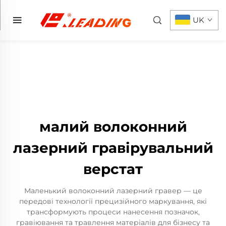
UK
малий волоконний
лазерний гравірувальний
верстат
Маленький волоконний лазерний гравер — це
передові технології прецизійного маркування, які
трансформують процеси нанесення позначок,
гравіювання та травлення матеріалів для бізнесу та