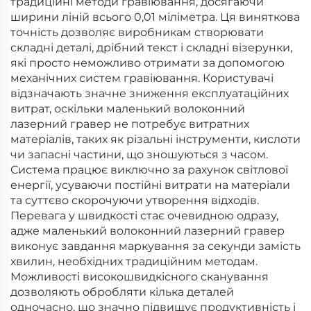
традиційні методи гравіювання, досягаючи
ширини ліній всього 0,01 міліметра. Ця виняткова
точність дозволяє виробникам створювати
складні деталі, дрібний текст і складні візерунки,
які просто неможливо отримати за допомогою
механічних систем гравіювання. Користувачі
відзначають значне зниження експлуатаційних
витрат, оскільки маленький волоконний
лазерний гравер не потребує витратних
матеріалів, таких як різальні інструменти, кислоти
чи запасні частини, що зношуються з часом.
Система працює виключно за рахунок світлової
енергії, усуваючи постійні витрати на матеріали
та суттєво скорочуючи утворення відходів.
Перевага у швидкості стає очевидною одразу,
адже маленький волоконний лазерний гравер
виконує завдання маркування за секунди замість
хвилин, необхідних традиційним методам.
Можливості високошвидкісного сканування
дозволяють обробляти кілька деталей
одночасно, що значно підвищує продуктивність і