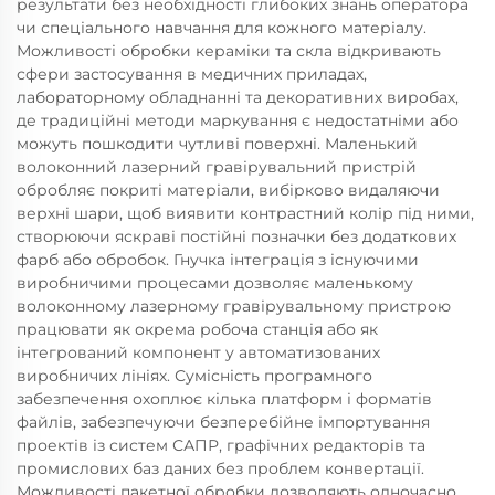
результати без необхідності глибоких знань оператора
чи спеціального навчання для кожного матеріалу.
Можливості обробки кераміки та скла відкривають
сфери застосування в медичних приладах,
лабораторному обладнанні та декоративних виробах,
де традиційні методи маркування є недостатніми або
можуть пошкодити чутливі поверхні. Маленький
волоконний лазерний гравірувальний пристрій
обробляє покриті матеріали, вибірково видаляючи
верхні шари, щоб виявити контрастний колір під ними,
створюючи яскраві постійні позначки без додаткових
фарб або обробок. Гнучка інтеграція з існуючими
виробничими процесами дозволяє маленькому
волоконному лазерному гравірувальному пристрою
працювати як окрема робоча станція або як
інтегрований компонент у автоматизованих
виробничих лініях. Сумісність програмного
забезпечення охоплює кілька платформ і форматів
файлів, забезпечуючи безперебійне імпортування
проектів із систем САПР, графічних редакторів та
промислових баз даних без проблем конвертації.
Можливості пакетної обробки дозволяють одночасно