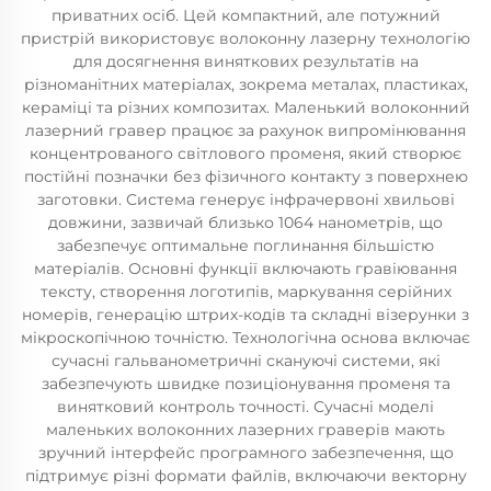
приватних осіб. Цей компактний, але потужний
пристрій використовує волоконну лазерну технологію
для досягнення виняткових результатів на
різноманітних матеріалах, зокрема металах, пластиках,
кераміці та різних композитах. Маленький волоконний
лазерний гравер працює за рахунок випромінювання
концентрованого світлового променя, який створює
постійні позначки без фізичного контакту з поверхнею
заготовки. Система генерує інфрачервоні хвильові
довжини, зазвичай близько 1064 нанометрів, що
забезпечує оптимальне поглинання більшістю
матеріалів. Основні функції включають гравіювання
тексту, створення логотипів, маркування серійних
номерів, генерацію штрих-кодів та складні візерунки з
мікроскопічною точністю. Технологічна основа включає
сучасні гальванометричні скануючі системи, які
забезпечують швидке позиціонування променя та
винятковий контроль точності. Сучасні моделі
маленьких волоконних лазерних граверів мають
зручний інтерфейс програмного забезпечення, що
підтримує різні формати файлів, включаючи векторну