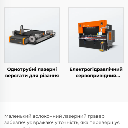
LEA-DS
плиткою LEA-DE
Однотрубні лазерні
Електрогідравлічний
верстати для різання
сервопривідний
згинний верстат
Маленький волоконний лазерний гравер
забезпечує вражаючу точність, яка перевершує