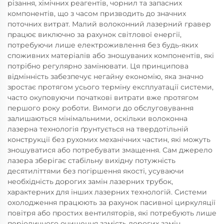
різання, хімічних реагентів, чорнил та запасних
компонентів, що з часом призводить до значних
поточних витрат. Малий волоконний лазерний гравер
працює виключно за рахунок світлової енергії,
потребуючи лише електроживлення без будь-яких
споживних матеріалів або зношуваних компонентів, які
потрібно регулярно замінювати. Ця принципова
відмінність забезпечує негайну економію, яка значно
зростає протягом усього терміну експлуатації системи,
часто окуповуючи початкові витрати вже протягом
першого року роботи. Вимоги до обслуговування
залишаються мінімальними, оскільки волоконна
лазерна технологія ґрунтується на твердотільній
конструкції без рухомих механічних частин, які можуть
зношуватися або потребувати змащення. Сам джерело
лазера зберігає стабільну вихідну потужність
десятиліттями без погіршення якості, усуваючи
необхідність дорогих замін лазерних трубок,
характерних для інших лазерних технологій. Системи
охолодження працюють за рахунок пасивної циркуляції
повітря або простих вентиляторів, які потребують лише
періодичного очищення замість дорогих замін