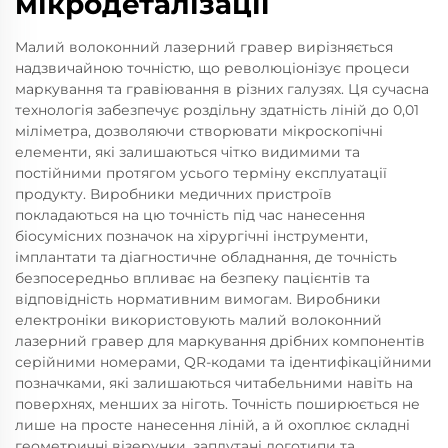
мікродеталізації
Малий волоконний лазерний гравер вирізняється
надзвичайною точністю, що революціонізує процеси
маркування та гравіювання в різних галузях. Ця сучасна
технологія забезпечує роздільну здатність ліній до 0,01
міліметра, дозволяючи створювати мікроскопічні
елементи, які залишаються чітко видимими та
постійними протягом усього терміну експлуатації
продукту. Виробники медичних пристроїв
покладаються на цю точність під час нанесення
біосумісних позначок на хірургічні інструменти,
імплантати та діагностичне обладнання, де точність
безпосередньо впливає на безпеку пацієнтів та
відповідність нормативним вимогам. Виробники
електроніки використовують малий волоконний
лазерний гравер для маркування дрібних компонентів
серійними номерами, QR-кодами та ідентифікаційними
позначками, які залишаються читабельними навіть на
поверхнях, менших за ніготь. Точність поширюється не
лише на просте нанесення ліній, а й охоплює складні
геометричні візерунки, заплутані логотипи та