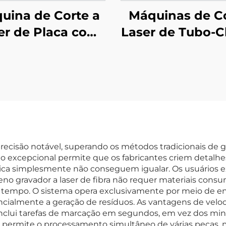
uina de Corte a
Máquinas de C
er de Placa com
Laser de Tubo-
a Aberta LEA-DE
Simples
recisão notável, superando os métodos tradicionais de gr
ão excepcional permite que os fabricantes criem detalhes
ca simplesmente não conseguem igualar. Os usuários 
o gravador a laser de fibra não requer materiais consu
tempo. O sistema opera exclusivamente por meio de en
ncialmente a geração de resíduos. As vantagens de vel
conclui tarefas de marcação em segundos, em vez dos mi
e permite o processamento simultâneo de várias peças,