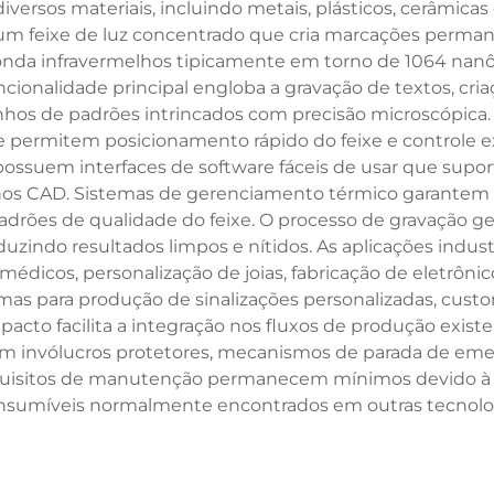
iversos materiais, incluindo metais, plásticos, cerâmica
 um feixe de luz concentrado que cria marcações perman
onda infravermelhos tipicamente em torno de 1064 nanô
uncionalidade principal engloba a gravação de textos, c
enhos de padrões intrincados com precisão microscópica. 
 permitem posicionamento rápido do feixe e controle 
possuem interfaces de software fáceis de usar que supor
enhos CAD. Sistemas de gerenciamento térmico garante
drões de qualidade do feixe. O processo de gravação g
duzindo resultados limpos e nítidos. As aplicações in
médicos, personalização de joias, fabricação de eletrônic
as para produção de sinalizações personalizadas, custo
acto facilita a integração nos fluxos de produção existe
uem invólucros protetores, mecanismos de parada de eme
 requisitos de manutenção permanecem mínimos devido à 
sumíveis normalmente encontrados em outras tecnolog