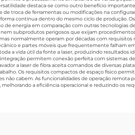
satilidade destaca-se como outro benefício importante,
e de troca de ferramentas ou modificações na configura
de forma contínua dentro do mesmo ciclo de produção. O
o de energia em comparação com outras tecnologias de
dos nem subprodutos perigosos que exijam procedimentos
sistemas normalmente operam por décadas com requisit
ecânico e partes móveis que frequentemente falham em 
a a vida útil da fonte a laser, produzindo resultados i
integração permitem conexão perfeita com sistemas de
or a laser de fibra aceita comandos de diversas platafo
 trabalho. Os requisitos compactos de espaço físico perm
res não cabem. As funcionalidades de operação remota 
melhorando a eficiência operacional e reduzindo os requ