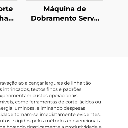
orte
Máquina de
Chapa
Dobramento Servo
Elétrico-Hidráulica
avação ao alcançar larguras de linha tão
 intrincados, textos finos e padrões
experimentam custos operacionais
míveis, como ferramentas de corte, ácidos ou
ergia luminosa, eliminando despesas
ocidade tornam-se imediatamente evidentes,
nutos exigidos pelos métodos convencionais.
 melhorando drasticamente a produtividade e