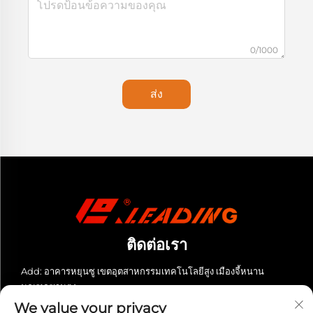
0/1000
ส่ง
ติดต่อเรา
Add: อาคารหยุนซู เขตอุตสาหกรรมเทคโนโลยีสูง เมืองจี้หนาน
มณฑลซานตง
We value your privacy
โทร:
+86-13280023931