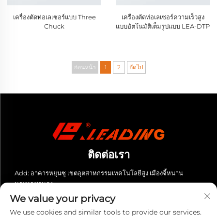
เครื่องตัดท่อเลเซอร์แบบ Three
เครื่องตัดท่อเลเซอร์ความเร็วสูง
Chuck
แบบอัตโนมัติเต็มรูปแบบ LEA-DTP
ก่อนหน้า
1
2
ถัดไป
ติดต่อเรา
Add: อาคารหยุนซู เขตอุตสาหกรรมเทคโนโลยีสูง เมืองจี้หนาน
มณฑลซานตง
We value your privacy
โทร:
+86-13280023931
We use cookies and similar tools to provide our services.
อีเมล:
[email protected]