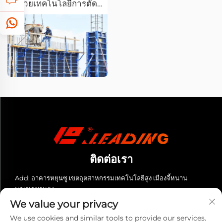
ด้วยเทคโนโลยีการตัด
ด้วยเลเซอร์ไฟเบอร์
ติดต่อเรา
Add: อาคารหยุนซู เขตอุตสาหกรรมเทคโนโลยีสูง เมืองจี้หนาน
มณฑลซานตง
We value your privacy
โทร:
+86-13280023931
We use cookies and similar tools to provide our services.
อีเมล:
[email protected]