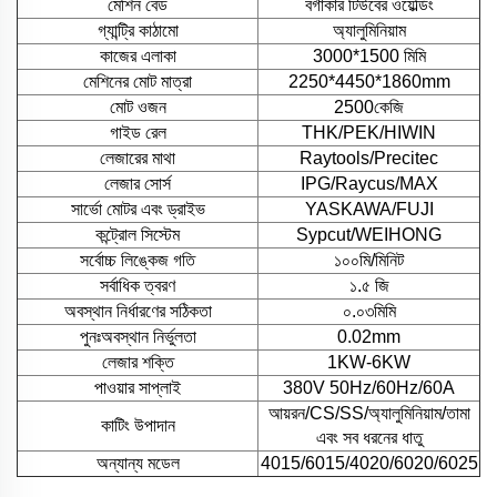
মেশিন বেড
বর্গাকার টিউবের ওয়েল্ডিং
গ্যান্ট্রি কাঠামো
অ্যালুমিনিয়াম
কাজের এলাকা
3000*1500 মিমি
মেশিনের মোট মাত্রা
2250*4450*1860mm
মোট ওজন
2500কেজি
গাইড রেল
THK/PEK/HIWIN
লেজারের মাথা
Raytools/Precitec
লেজার সোর্স
IPG/Raycus/MAX
সার্ভো মোটর এবং ড্রাইভ
YASKAWA/FUJI
কন্ট্রোল সিস্টেম
Sypcut/WEIHONG
সর্বোচ্চ লিঙ্কেজ গতি
১০০মি/মিনিট
সর্বাধিক ত্বরণ
১.৫ জি
অবস্থান নির্ধারণের সঠিকতা
০.০৩মিমি
পুনঃঅবস্থান নির্ভুলতা
0.02mm
লেজার শক্তি
1KW-6KW
পাওয়ার সাপ্লাই
380V 50Hz/60Hz/60A
আয়রন/CS/SS/অ্যালুমিনিয়াম/তামা
কাটিং উপাদান
এবং সব ধরনের ধাতু
অন্যান্য মডেল
4015/6015/4020/6020/6025