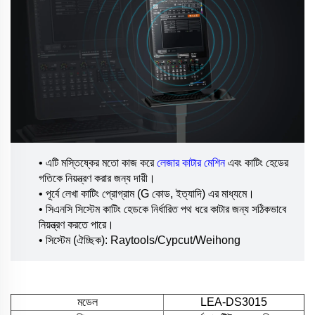
• এটি মস্তিষ্কের মতো কাজ করে
লেজার কাটার মেশিন
এবং কাটিং হেডের
গতিকে নিয়ন্ত্রণ করার জন্য দায়ী।
• পূর্বে লেখা কাটিং প্রোগ্রাম (G কোড, ইত্যাদি) এর মাধ্যমে।
• সিএনসি সিস্টেম কাটিং হেডকে নির্ধারিত পথ ধরে কাটার জন্য সঠিকভাবে
নিয়ন্ত্রণ করতে পারে।
• সিস্টেম (ঐচ্ছিক): Raytools/Cypcut/Weihong
মডেল
LEA-DS3015