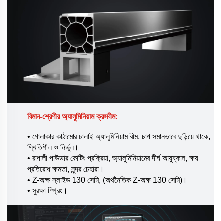
বিমান-শ্রেণীর অ্যালুমিনিয়াম ক্রসবীম:
• গোলাকার কাঠামোর ঢালাই অ্যালুমিনিয়াম বীম, চাপ সমানভাবে ছড়িয়ে থাকে,
স্থিতিশীল ও নির্ভুল।
• রূপালী পাউডার কোটিং প্রক্রিয়া, অ্যালুমিনিয়ামের দীর্ঘ আয়ুষ্কাল, ক্ষয়
প্রতিরোধ ক্ষমতা, সুন্দর চেহারা।
• Z-অক্ষ স্লাইড 130 সেমি, (অর্থনৈতিক Z-অক্ষ 130 সেমি)।
• সুরক্ষা স্প্রিং।