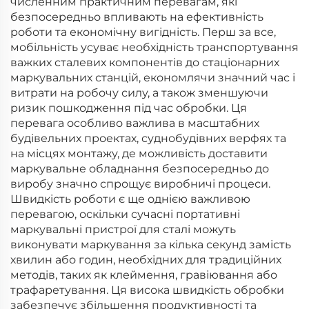
численним практичним перевагам, які
безпосередньо впливають на ефективність
роботи та економічну вигідність. Перш за все,
мобільність усуває необхідність транспортування
важких сталевих компонентів до стаціонарних
маркувальних станцій, економлячи значний час і
витрати на робочу силу, а також зменшуючи
ризик пошкодження під час обробки. Ця
перевага особливо важлива в масштабних
будівельних проектах, суднобудівних верфях та
на місцях монтажу, де можливість доставити
маркувальне обладнання безпосередньо до
виробу значно спрощує виробничі процеси.
Швидкість роботи є ще однією важливою
перевагою, оскільки сучасні портативні
маркувальні пристрої для сталі можуть
виконувати маркування за кілька секунд замість
хвилин або годин, необхідних для традиційних
методів, таких як клеймення, гравіювання або
трафаретування. Ця висока швидкість обробки
забезпечує збільшення продуктивності та