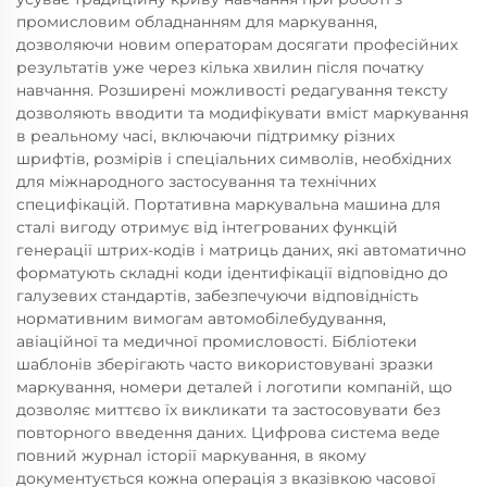
промисловим обладнанням для маркування,
дозволяючи новим операторам досягати професійних
результатів уже через кілька хвилин після початку
навчання. Розширені можливості редагування тексту
дозволяють вводити та модифікувати вміст маркування
в реальному часі, включаючи підтримку різних
шрифтів, розмірів і спеціальних символів, необхідних
для міжнародного застосування та технічних
специфікацій. Портативна маркувальна машина для
сталі вигоду отримує від інтегрованих функцій
генерації штрих-кодів і матриць даних, які автоматично
форматують складні коди ідентифікації відповідно до
галузевих стандартів, забезпечуючи відповідність
нормативним вимогам автомобілебудування,
авіаційної та медичної промисловості. Бібліотеки
шаблонів зберігають часто використовувані зразки
маркування, номери деталей і логотипи компаній, що
дозволяє миттєво їх викликати та застосовувати без
повторного введення даних. Цифрова система веде
повний журнал історії маркування, в якому
документується кожна операція з вказівкою часової