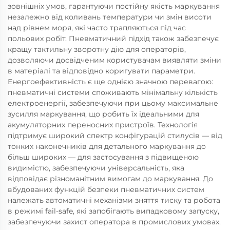
зовнішніх умов, гарантуючи постійну якість маркування
незалежно від коливань температури чи змін висоти
над рівнем моря, які часто трапляються під час
польових робіт. Пневматичний підхід також забезпечує
кращу тактильну зворотну дію для операторів,
дозволяючи досвідченим користувачам виявляти зміни
в матеріалі та відповідно коригувати параметри.
Енергоефективність є ще однією значною перевагою:
пневматичні системи споживають мінімальну кількість
електроенергії, забезпечуючи при цьому максимальне
зусилля маркування, що робить їх ідеальними для
акумуляторних переносних пристроїв. Технологія
підтримує широкий спектр конфігурацій стилусів — від
тонких наконечників для детального маркування до
більш широких — для застосування з підвищеною
видимістю, забезпечуючи універсальність, яка
відповідає різноманітним вимогам до маркування. До
вбудованих функцій безпеки пневматичних систем
належать автоматичні механізми зняття тиску та робота
в режимі fail-safe, які запобігають випадковому запуску,
забезпечуючи захист оператора в промислових умовах.