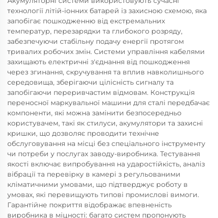
Акумуляторні системи використовують сучасні
технології літій-іонних батарей із захисною схемою, яка
запобігає пошкодженню від екстремальних
температур, перезарядки та глибокого розряду,
забезпечуючи стабільну подачу енергії протягом
тривалих робочих змін. Системи управління кабелями
захищають електричні з'єднання від пошкодження
через згинання, скручування та вплив навколишнього
середовища, зберігаючи цілісність сигналу та
запобігаючи переривчастим відмовам. Конструкція
переносної маркувальної машини для сталі передбачає
компоненти, які можна замінити безпосередньо
користувачем, такі як стилуси, акумулятори та захисні
кришки, що дозволяє проводити технічне
обслуговування на місці без спеціального інструменту
чи потреби у послугах заводу-виробника. Тестування
якості включає випробування на ударостійкість, аналіз
вібрації та перевірку в камері з регульованими
кліматичними умовами, що підтверджує роботу в
умовах, які перевищують типові промислові вимоги.
Гарантійне покриття відображає впевненість
виробника в міцності: багато систем пропонують