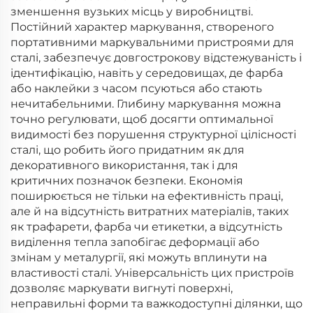
зменшення вузьких місць у виробництві.
Постійний характер маркування, створеного
портативними маркувальними пристроями для
сталі, забезпечує довгострокову відстежуваність і
ідентифікацію, навіть у середовищах, де фарба
або наклейки з часом псуються або стають
нечитабельними. Глибину маркування можна
точно регулювати, щоб досягти оптимальної
видимості без порушення структурної цілісності
сталі, що робить його придатним як для
декоративного використання, так і для
критичних позначок безпеки. Економія
поширюється не тільки на ефективність праці,
але й на відсутність витратних матеріалів, таких
як трафарети, фарба чи етикетки, а відсутність
виділення тепла запобігає деформації або
змінам у металургії, які можуть вплинути на
властивості сталі. Універсальність цих пристроїв
дозволяє маркувати вигнуті поверхні,
неправильні форми та важкодоступні ділянки, що