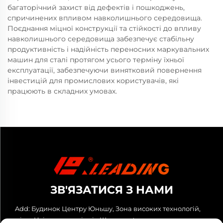
багаторічний захист від дефектів і пошкоджень,
спричинених впливом навколишнього середовища.
Поєднання міцної конструкції та стійкості до впливу
навколишнього середовища забезпечує стабільну
продуктивність і надійність переносних маркувальних
машин для сталі протягом усього терміну їхньої
експлуатації, забезпечуючи винятковий повернення
інвестицій для промислових користувачів, які
працюють в складних умовах.
ЗВ'ЯЗАТИСЯ З НАМИ
Add: Будинок Центру Юньшу, Зона високих технологій,
місто Цзінань, провінція Шаньдонґ