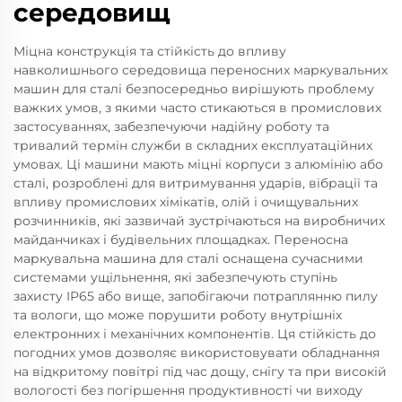
середовищ
Міцна конструкція та стійкість до впливу
навколишнього середовища переносних маркувальних
машин для сталі безпосередньо вирішують проблему
важких умов, з якими часто стикаються в промислових
застосуваннях, забезпечуючи надійну роботу та
тривалий термін служби в складних експлуатаційних
умовах. Ці машини мають міцні корпуси з алюмінію або
сталі, розроблені для витримування ударів, вібрації та
впливу промислових хімікатів, олій і очищувальних
розчинників, які зазвичай зустрічаються на виробничих
майданчиках і будівельних площадках. Переносна
маркувальна машина для сталі оснащена сучасними
системами ущільнення, які забезпечують ступінь
захисту IP65 або вище, запобігаючи потраплянню пилу
та вологи, що може порушити роботу внутрішніх
електронних і механічних компонентів. Ця стійкість до
погодних умов дозволяє використовувати обладнання
на відкритому повітрі під час дощу, снігу та при високій
вологості без погіршення продуктивності чи виходу