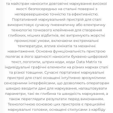
та майстрам наносити довговічні маркування високої
якості безпосередньо на стальні поверхні з
неперевершеною точністю та ефективністю.
Портативний маркувальний пристрій для сталі
використовує сучасну пневматичну або електричну
технологію точкового клеймення для створення
глибоких, міцних відбитків, які витримують жорсткі
промислові умови, включаючи екстремальні
температури, вплив хімікатів та механічні
навантаження. Основна функціональність пристрою
полягає в його здатності наносити буквено-цифровий
текст, логотипи, штрих-коди, коди Data Matrix та
індивідуальні графічні елементи на різних марках сталі
та різної товщини. Сучасні портативні маркувальні
пристрої для сталі оснащені інтуїтивно зрозумілими
сенсорними інтерфейсами, що дозволяють операторам
швидко вводити дані для маркування, налаштовувати
параметри, такі як глибина та швидкість маркування, а
також переглядати результати перед виконанням.
Технологічною основою цих пристроїв є прецизійні
маркувальні головки, оснащені стилусами з карбіду