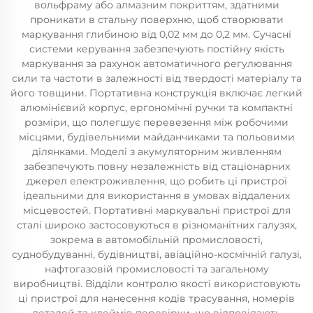
вольфраму або алмазним покриттям, здатними
проникати в стальну поверхню, щоб створювати
маркування глибиною від 0,02 мм до 0,2 мм. Сучасні
системи керування забезпечують постійну якість
маркування за рахунок автоматичного регулювання
сили та частоти в залежності від твердості матеріалу та
його товщини. Портативна конструкція включає легкий
алюмінієвий корпус, ергономічні ручки та компактні
розміри, що полегшує перевезення між робочими
місцями, будівельними майданчиками та польовими
ділянками. Моделі з акумуляторним живленням
забезпечують повну незалежність від стаціонарних
джерел електроживлення, що робить ці пристрої
ідеальними для використання в умовах віддалених
місцевостей. Портативні маркувальні пристрої для
сталі широко застосовуються в різноманітних галузях,
зокрема в автомобільній промисловості,
суднобудуванні, будівництві, авіаційно-космічній галузі,
нафтогазовій промисловості та загальному
виробництві. Відділи контролю якості використовують
ці пристрої для нанесення кодів трасування, номерів