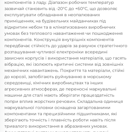
компонентів з ладу. Діапазон робочих температур
зазвичай становить від -20°C до +60°C, що дозволяє
експлуатувати обладнання в неопалюваних
приміщеннях, на будівельних майданчиках під
відкритим небом та в кліматизованих виробничих
умовах без теплового навантаження чи пошкодження
компонентів. Конструкція внутрішніх компонентів
передбачає стійкість до ударів за рахунок стратегічного
розташування чутливої електроніки всередині
захисних корпусів і використання матеріалів, що гасять
вібрацію, які ізолюють критичні системи від зовнішніх
механічних навантажень. Покриття та матеріали, стійкі
до корозії, запобігають руйнуванню в морському
середовищі, хімічних виробництвах та інших
агресивних атмосферах, де переносні маркувальні
машини для сталі мають зберігати працездатність
попри вплив жорстких речовин. Складальна одиниця
маркувальної головки оснащена загартованими
компонентами та прецизійними підшипниками, які
зберігають точність і плавність роботи навіть після
тривалого використання в абразивних умовах.