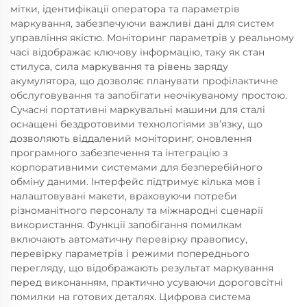
мітки, ідентифікації оператора та параметрів
маркування, забезпечуючи важливі дані для систем
управління якістю. Моніторинг параметрів у реальному
часі відображає ключову інформацію, таку як стан
стилуса, сила маркування та рівень заряду
акумулятора, що дозволяє планувати профілактичне
обслуговування та запобігати неочікуваному простою.
Сучасні портативні маркувальні машини для сталі
оснащені бездротовими технологіями зв’язку, що
дозволяють віддалений моніторинг, оновлення
програмного забезпечення та інтеграцію з
корпоративними системами для безперебійного
обміну даними. Інтерфейс підтримує кілька мов і
налаштовувані макети, враховуючи потреби
різноманітного персоналу та міжнародні сценарії
використання. Функції запобігання помилкам
включають автоматичну перевірку правопису,
перевірку параметрів і режими попереднього
перегляду, що відображають результат маркування
перед виконанням, практично усуваючи дороговсітні
помилки на готових деталях. Цифрова система