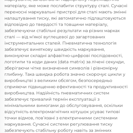
матеріалу, яке може послабити структуру сталі. Сучасні
переносні маркувальні пристрої для сталі мають змінні
налаштування тиску, які автоматично підлаштовуються
відповідно до твердості та товщини матеріалу,
забезпечуючи стабільні результати на різних марках
сталі — від м’якої вуглецевої до загартованих
інструментальних сталей. Пневматична технологія
забезпечує виняткову швидкість маркування,
виконуючи складні алфавітно-цифрові послідовності,
логотипи та коди даних (data matrix) за лічені секунди,
зберігаючи чітке визначення символів і рівномірну
глибину. Така швидка робота значно скорочує цикли у
виробництві з великим обсягом, безпосередньо
сприяючи підвищенню ефективності та продуктивності
виробництва. Надійність пневматичних систем
забезпечує тривалий термін експлуатації з
мінімальними вимогами до обслуговування, оскільки
відсутність електромагнітних котушок усуває типові
точки відмов, пов’язані з електричними системами
маркування. Сучасні системи регулювання тиску
забезпечують стабільну роботу навіть за змінних