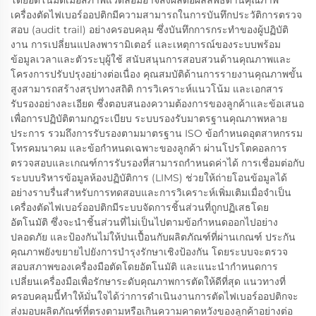
โดยอัตโนมัติเมื่อสภาพแวดล้อมอาจส่งผลต่อผลลัพธ์ด้านคุณภาพ
เครื่องตัดไฟเบอร์ออปติกมีความสามารถในการบันทึกประวัติการตรวจ
สอบ (audit trail) อย่างครอบคลุม ซึ่งบันทึกการกระทำของผู้ปฏิบัติ
งาน การเปลี่ยนแปลงพารามิเตอร์ และเหตุการณ์ของระบบพร้อม
ข้อมูลเวลาและตัวระบุผู้ใช้ สนับสนุนการสอบสวนด้านคุณภาพและ
โครงการปรับปรุงอย่างต่อเนื่อง คุณสมบัติด้านการรายงานคุณภาพขั้น
สูงสามารถสร้างสรุปทางสถิติ การวิเคราะห์แนวโน้ม และเอกสาร
รับรองอย่างละเอียด ซึ่งตอบสนองความต้องการของลูกค้าและข้อเสนอ
เพื่อการปฏิบัติตามกฎระเบียบ ระบบรองรับมาตรฐานคุณภาพหลาย
ประการ รวมถึงการรับรองตามมาตรฐาน ISO ข้อกำหนดอุตสาหกรรม
โทรคมนาคม และข้อกำหนดเฉพาะของลูกค้า ผ่านโปรโตคอลการ
ตรวจสอบและเกณฑ์การรับรองที่สามารถกำหนดค่าได้ การเชื่อมต่อกับ
ระบบบริหารข้อมูลห้องปฏิบัติการ (LIMS) ช่วยให้ถ่ายโอนข้อมูลได้
อย่างราบรื่นสำหรับการทดสอบและการวิเคราะห์เพิ่มเติมเมื่อจำเป็น
เครื่องตัดไฟเบอร์ออปติกมีระบบจัดการชิ้นส่วนที่ถูกปฏิเสธโดย
อัตโนมัติ ซึ่งจะนำชิ้นส่วนที่ไม่เป็นไปตามข้อกำหนดออกไปอย่าง
ปลอดภัย และป้องกันไม่ให้ปนเปื้อนกับผลิตภัณฑ์ที่ผ่านเกณฑ์ ประกัน
คุณภาพยังขยายไปยังการบำรุงรักษาเชิงป้องกัน โดยระบบจะตรวจ
สอบสภาพของเครื่องมือตัดโดยอัตโนมัติ และแนะนำกำหนดการ
เปลี่ยนเครื่องมือเพื่อรักษาระดับคุณภาพการตัดให้ดีที่สุด แนวทางที่
ครอบคลุมนี้ทำให้มั่นใจได้ว่าการดำเนินงานการตัดไฟเบอร์ออปติกจะ
ส่งมอบผลิตภัณฑ์ที่ตรงตามหรือเกินความคาดหวังของลูกค้าอย่างต่อ