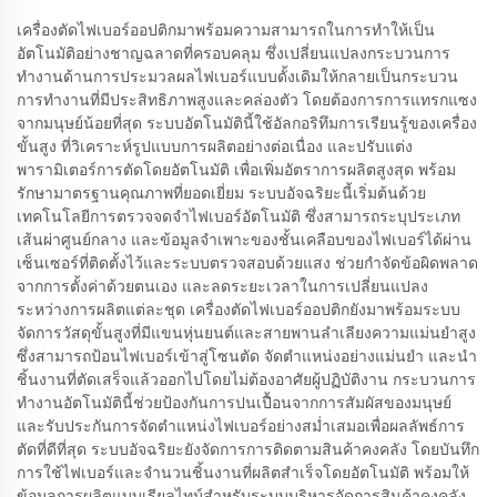
เครื่องตัดไฟเบอร์ออปติกมาพร้อมความสามารถในการทำให้เป็น
อัตโนมัติอย่างชาญฉลาดที่ครอบคลุม ซึ่งเปลี่ยนแปลงกระบวนการ
ทำงานด้านการประมวลผลไฟเบอร์แบบดั้งเดิมให้กลายเป็นกระบวน
การทำงานที่มีประสิทธิภาพสูงและคล่องตัว โดยต้องการการแทรกแซง
จากมนุษย์น้อยที่สุด ระบบอัตโนมัตินี้ใช้อัลกอริทึมการเรียนรู้ของเครื่อง
ขั้นสูง ที่วิเคราะห์รูปแบบการผลิตอย่างต่อเนื่อง และปรับแต่ง
พารามิเตอร์การตัดโดยอัตโนมัติ เพื่อเพิ่มอัตราการผลิตสูงสุด พร้อม
รักษามาตรฐานคุณภาพที่ยอดเยี่ยม ระบบอัจฉริยะนี้เริ่มต้นด้วย
เทคโนโลยีการตรวจจดจำไฟเบอร์อัตโนมัติ ซึ่งสามารถระบุประเภท
เส้นผ่าศูนย์กลาง และข้อมูลจำเพาะของชั้นเคลือบของไฟเบอร์ได้ผ่าน
เซ็นเซอร์ที่ติดตั้งไว้และระบบตรวจสอบด้วยแสง ช่วยกำจัดข้อผิดพลาด
จากการตั้งค่าด้วยตนเอง และลดระยะเวลาในการเปลี่ยนแปลง
ระหว่างการผลิตแต่ละชุด เครื่องตัดไฟเบอร์ออปติกยังมาพร้อมระบบ
จัดการวัสดุขั้นสูงที่มีแขนหุ่นยนต์และสายพานลำเลียงความแม่นยำสูง
ซึ่งสามารถป้อนไฟเบอร์เข้าสู่โซนตัด จัดตำแหน่งอย่างแม่นยำ และนำ
ชิ้นงานที่ตัดเสร็จแล้วออกไปโดยไม่ต้องอาศัยผู้ปฏิบัติงาน กระบวนการ
ทำงานอัตโนมัตินี้ช่วยป้องกันการปนเปื้อนจากการสัมผัสของมนุษย์
และรับประกันการจัดตำแหน่งไฟเบอร์อย่างสม่ำเสมอเพื่อผลลัพธ์การ
ตัดที่ดีที่สุด ระบบอัจฉริยะยังจัดการการติดตามสินค้าคงคลัง โดยบันทึก
การใช้ไฟเบอร์และจำนวนชิ้นงานที่ผลิตสำเร็จโดยอัตโนมัติ พร้อมให้
ข้อมูลการผลิตแบบเรียลไทม์สำหรับระบบบริหารจัดการสินค้าคงคลัง