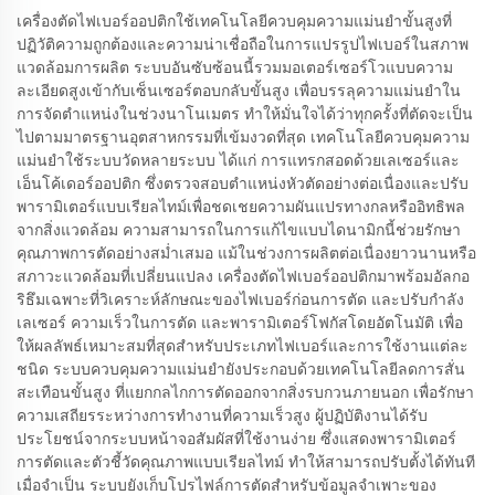
เครื่องตัดไฟเบอร์ออปติกใช้เทคโนโลยีควบคุมความแม่นยำขั้นสูงที่
ปฏิวัติความถูกต้องและความน่าเชื่อถือในการแปรรูปไฟเบอร์ในสภาพ
แวดล้อมการผลิต ระบบอันซับซ้อนนี้รวมมอเตอร์เซอร์โวแบบความ
ละเอียดสูงเข้ากับเซ็นเซอร์ตอบกลับขั้นสูง เพื่อบรรลุความแม่นยำใน
การจัดตำแหน่งในช่วงนาโนเมตร ทำให้มั่นใจได้ว่าทุกครั้งที่ตัดจะเป็น
ไปตามมาตรฐานอุตสาหกรรมที่เข้มงวดที่สุด เทคโนโลยีควบคุมความ
แม่นยำใช้ระบบวัดหลายระบบ ได้แก่ การแทรกสอดด้วยเลเซอร์และ
เอ็นโค้เดอร์ออปติก ซึ่งตรวจสอบตำแหน่งหัวตัดอย่างต่อเนื่องและปรับ
พารามิเตอร์แบบเรียลไทม์เพื่อชดเชยความผันแปรทางกลหรืออิทธิพล
จากสิ่งแวดล้อม ความสามารถในการแก้ไขแบบไดนามิกนี้ช่วยรักษา
คุณภาพการตัดอย่างสม่ำเสมอ แม้ในช่วงการผลิตต่อเนื่องยาวนานหรือ
สภาวะแวดล้อมที่เปลี่ยนแปลง เครื่องตัดไฟเบอร์ออปติกมาพร้อมอัลกอ
ริธึมเฉพาะที่วิเคราะห์ลักษณะของไฟเบอร์ก่อนการตัด และปรับกำลัง
เลเซอร์ ความเร็วในการตัด และพารามิเตอร์โฟกัสโดยอัตโนมัติ เพื่อ
ให้ผลลัพธ์เหมาะสมที่สุดสำหรับประเภทไฟเบอร์และการใช้งานแต่ละ
ชนิด ระบบควบคุมความแม่นยำยังประกอบด้วยเทคโนโลยีลดการสั่น
สะเทือนขั้นสูง ที่แยกกลไกการตัดออกจากสิ่งรบกวนภายนอก เพื่อรักษา
ความเสถียรระหว่างการทำงานที่ความเร็วสูง ผู้ปฏิบัติงานได้รับ
ประโยชน์จากระบบหน้าจอสัมผัสที่ใช้งานง่าย ซึ่งแสดงพารามิเตอร์
การตัดและตัวชี้วัดคุณภาพแบบเรียลไทม์ ทำให้สามารถปรับตั้งได้ทันที
เมื่อจำเป็น ระบบยังเก็บโปรไฟล์การตัดสำหรับข้อมูลจำเพาะของ