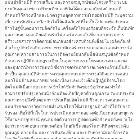
แม่นยำด้านมิติ ความเรียบ และความสมบูรณ์ของโครงสร้าง ระบบ
ประกันคุณภาพจะเปรียบเทียบค่าที่วัดได้แต่ละค่ากับข้อกำหนดที่
กำหนดไว้ล่วงหน้าและมาตรฐานอุตสาหกรรมโดยอัตโนมัติ ระบุความ
เบี่ยงเบนทันที และป้องกันไม่ให้ผลิตภัณฑ์ที่ไม่เป็นไปตามข้อกำหนด
ก้าวไปสู่ขั้นตอนการผลิตถัดไป เครื่องตัดไฟเบอร์ออปติกจะจัดเก็บบันทึก
คุณภาพอย่างละเอียดสำหรับไฟเบอร์แต่ละเส้นที่ผ่านกระบวนการ
สร้างเอกสารการติดตามย้อนกลับอย่างครบถ้วนที่เชื่อมโยงผลิตภัณฑ์
สำเร็จรูปกับวัตถุดิบเฉพาะ พารามิเตอร์การประมวลผล และค่าการวัด
คุณภาพ ความสามารถในการติดตามย้อนกลับนี้สนับสนุนข้อกำหนด
ด้านการปฏิบัติตามกฎระเบียบในอุตสาหกรรมโทรคมนาคม อวกาศ
และอุปกรณ์ทางการแพทย์ ซึ่งการจัดทำเอกสารอย่างครบถ้วนเป็นสิ่ง
จำเป็น คุณสมบัติด้านการควบคุมกระบวนการทางสถิติจะตรวจสอบ
แนวโน้มด้านคุณภาพอย่างต่อเนื่อง และแจ้งเตือนผู้ปฏิบัติงานโดย
อัตโนมัติเมื่อกระบวนการเข้าใกล้ขีดจำกัดของข้อกำหนด ทำให้
สามารถปรับปรุงล่วงหน้าก่อนที่จะเกิดปัญหาด้านคุณภาพ ระบบประกัน
คุณภาพรวมถึงขั้นตอนการปรับเทียบอัตโนมัติ ซึ่งจะตรวจสอบความ
แม่นยำของการวัดอย่างสม่ำเสมอโดยใช้มาตรฐานอ้างอิงที่ได้รับการ
รับรอง เพื่อให้มั่นใจในการประเมินคุณภาพอย่างต่อเนื่องตลอดอายุการ
ใช้งานของอุปกรณ์ คุณสมบัติด้านการปฏิบัติตามข้อกำหนดยังขยายไป
ยังการตรวจสอบสภาพแวดล้อม โดยมีเซ็นเซอร์ในตัวที่ติดตามระดับ
อุณหภูมิ ความชื้น และการสั่นสะเทือน และปรับพารามิเตอร์การตัด