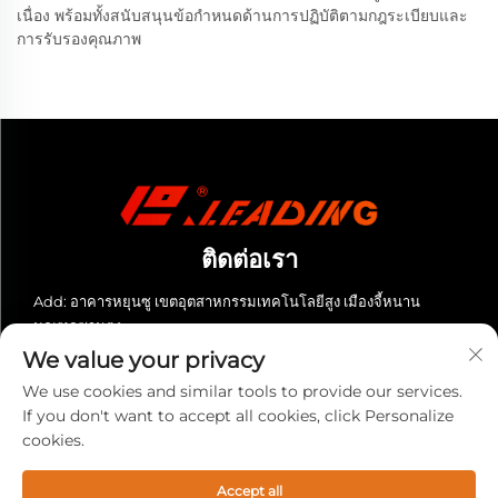
เนื่อง พร้อมทั้งสนับสนุนข้อกำหนดด้านการปฏิบัติตามกฎระเบียบและ
การรับรองคุณภาพ
ติดต่อเรา
Add: อาคารหยุนซู เขตอุตสาหกรรมเทคโนโลยีสูง เมืองจี้หนาน
มณฑลซานตง
We value your privacy
โทรศัพท์:
+86-13280023931
We use cookies and similar tools to provide our services.
อีเมล:
[email protected]
If you don't want to accept all cookies, click Personalize
cookies.
สงวนลิขสิทธิ์ © 2025 บริษัท เลดดิ้ง (ซานตง) อุปกรณ์ซีเอ็นซี จำกัด สงวน
ลิขสิทธิ์ทั้งหมด -
นโยบายความเป็นส่วนตัว
Accept all