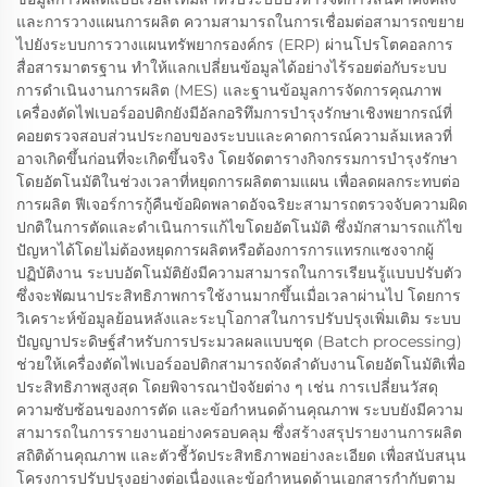
และการวางแผนการผลิต ความสามารถในการเชื่อมต่อสามารถขยาย
ไปยังระบบการวางแผนทรัพยากรองค์กร (ERP) ผ่านโปรโตคอลการ
สื่อสารมาตรฐาน ทำให้แลกเปลี่ยนข้อมูลได้อย่างไร้รอยต่อกับระบบ
การดำเนินงานการผลิต (MES) และฐานข้อมูลการจัดการคุณภาพ
เครื่องตัดไฟเบอร์ออปติกยังมีอัลกอริทึมการบำรุงรักษาเชิงพยากรณ์ที่
คอยตรวจสอบส่วนประกอบของระบบและคาดการณ์ความล้มเหลวที่
อาจเกิดขึ้นก่อนที่จะเกิดขึ้นจริง โดยจัดตารางกิจกรรมการบำรุงรักษา
โดยอัตโนมัติในช่วงเวลาที่หยุดการผลิตตามแผน เพื่อลดผลกระทบต่อ
การผลิต ฟีเจอร์การกู้คืนข้อผิดพลาดอัจฉริยะสามารถตรวจจับความผิด
ปกติในการตัดและดำเนินการแก้ไขโดยอัตโนมัติ ซึ่งมักสามารถแก้ไข
ปัญหาได้โดยไม่ต้องหยุดการผลิตหรือต้องการการแทรกแซงจากผู้
ปฏิบัติงาน ระบบอัตโนมัติยังมีความสามารถในการเรียนรู้แบบปรับตัว
ซึ่งจะพัฒนาประสิทธิภาพการใช้งานมากขึ้นเมื่อเวลาผ่านไป โดยการ
วิเคราะห์ข้อมูลย้อนหลังและระบุโอกาสในการปรับปรุงเพิ่มเติม ระบบ
ปัญญาประดิษฐ์สำหรับการประมวลผลแบบชุด (Batch processing)
ช่วยให้เครื่องตัดไฟเบอร์ออปติกสามารถจัดลำดับงานโดยอัตโนมัติเพื่อ
ประสิทธิภาพสูงสุด โดยพิจารณาปัจจัยต่าง ๆ เช่น การเปลี่ยนวัสดุ
ความซับซ้อนของการตัด และข้อกำหนดด้านคุณภาพ ระบบยังมีความ
สามารถในการรายงานอย่างครอบคลุม ซึ่งสร้างสรุปรายงานการผลิต
สถิติด้านคุณภาพ และตัวชี้วัดประสิทธิภาพอย่างละเอียด เพื่อสนับสนุน
โครงการปรับปรุงอย่างต่อเนื่องและข้อกำหนดด้านเอกสารกำกับตาม