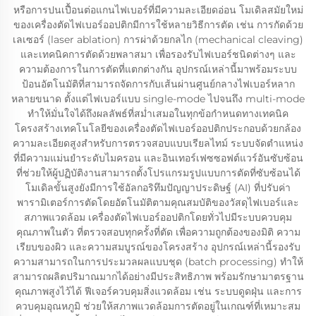
หรือการปนเปื้อนต่อแกนไฟเบอร์ที่มีความละเอียดอ่อน โมเดิลสมัยใหม่
ของเครื่องตัดไฟเบอร์ออปติกมีการใช้หลายวิธีการตัด เช่น การกัดด้วย
เลเซอร์ (laser ablation) การผ่าด้วยกลไก (mechanical cleaving)
และเทคนิคการตัดด้วยพลาสมา เพื่อรองรับไฟเบอร์ชนิดต่างๆ และ
ความต้องการในการตัดที่แตกต่างกัน อุปกรณ์เหล่านี้มาพร้อมระบบ
ป้อนอัตโนมัติที่สามารถจัดการกับเส้นผ่านศูนย์กลางไฟเบอร์หลาก
หลายขนาด ตั้งแต่ไฟเบอร์แบบ single-mode ไปจนถึง multi-mode
ทำให้มั่นใจได้ถึงผลลัพธ์ที่สม่ำเสมอในทุกข้อกำหนดทางเทคนิค
โครงสร้างเทคโนโลยีของเครื่องตัดไฟเบอร์ออปติกประกอบด้วยกล้อง
ความละเอียดสูงสำหรับการตรวจสอบแบบเรียลไทม์ ระบบจัดตำแหน่ง
ที่มีความแม่นยำระดับไมครอน และอินเทอร์เฟซซอฟต์แวร์อันซับซ้อน
ที่ช่วยให้ผู้ปฏิบัติงานสามารถตั้งโปรแกรมรูปแบบการตัดที่ซับซ้อนได้
โมเดิลขั้นสูงยังมีการใช้อัลกอริทึมปัญญาประดิษฐ์ (AI) ที่ปรับค่า
พารามิเตอร์การตัดโดยอัตโนมัติตามคุณสมบัติของวัสดุไฟเบอร์และ
สภาพแวดล้อม เครื่องตัดไฟเบอร์ออปติกโดยทั่วไปมีระบบควบคุม
คุณภาพในตัว ที่ตรวจสอบทุกครั้งที่ตัด เพื่อความถูกต้องของมิติ ความ
เรียบของผิว และความสมบูรณ์ของโครงสร้าง อุปกรณ์เหล่านี้รองรับ
ความสามารถในการประมวลผลแบบชุด (batch processing) ทำให้
สามารถผลิตปริมาณมากได้อย่างมีประสิทธิภาพ พร้อมรักษามาตรฐาน
คุณภาพสูงไว้ได้ ฟีเจอร์ควบคุมสิ่งแวดล้อม เช่น ระบบดูดฝุ่น และการ
ควบคุมอุณหภูมิ ช่วยให้สภาพแวดล้อมการตัดอยู่ในเกณฑ์ที่เหมาะสม