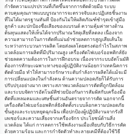
กำจัดความแปรปรวนที่เกิดขึ้นจากการตัดด้วยมือ ระบบ
ควบคุมคุณภาพแบบบูรณาการจะตรวจจับและปฏิเสธชิ้นงาน
ที่ไม่ได้มาตรฐานทันที ป้องกันไม่ให้ผลิตภัณฑ์ชำรุดเข้าสู่มือ
ลูกค้า และปกป้องชื่อเสียงของแบรนด์ ความคุ้มค่าทางด้าน
ต้นทุนแสดงให้เห็นได้จากปริมาณวัสดุเสียที่ลดลง เนื่องจาก
ความสามารถในการตัดที่แม่นยำช่วยลดการสูญเสียเส้นใย
ระหว่างกระบวนการผลิต โดยส่งผลโดยตรงต่อกำไรในสภาพ
แวดล้อมการผลิตที่มีปริมาณสูง เครื่องตัดไฟเบอร์ออพติกส์ยัง
ช่วยลดความต้องการในการฝึกอบรม เนื่องจากระบบอัตโนมัติ
ต้องการทักษะเฉพาะทางของผู้ปฏิบัติงานน้อยกว่าเทคนิคการ
ตัดด้วยมือ ทำให้สามารถรักษาระดับกำลังการผลิตได้แม้จะมี
การเปลี่ยนแปลงในกำลังคน ด้านความปลอดภัยก็ได้รับการ
ปรับปรุงอย่างมาก เพราะสภาพแวดล้อมการตัดที่ถูกปิดล้อม
และระบบจัดการอัตโนมัติช่วยป้องกันการสัมผัสกับเครื่องมือ
ตัดที่แหลมคมและเศษชิ้นส่วนอันตรายจาการตัด นอกจากนี้
เครื่องตัดไฟเบอร์ออพติกส์ยังติดตั้งระบบล็อกความปลอดภัย
ขั้นสูงและระบบหยุดฉุกเฉิน เพื่อปกป้องผู้ปฏิบัติงานจากรังสี
เลเซอร์และความเสี่ยงจากเครื่องจักร ประโยชน์ด้านสิ่ง
แวดล้อม ได้แก่ การลดการใช้พลังงานเมื่อเทียบกับวิธีการตัด
ด้วยความร้อน และการกำจัดตัวทำละลายเคมีที่ต้องใช้วิธี