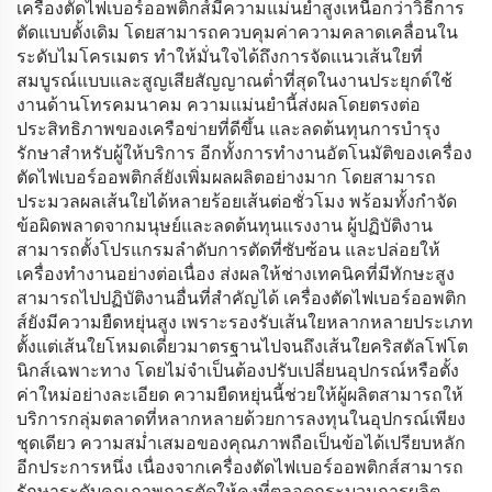
เครื่องตัดไฟเบอร์ออพติกส์มีความแม่นยำสูงเหนือกว่าวิธีการ
ตัดแบบดั้งเดิม โดยสามารถควบคุมค่าความคลาดเคลื่อนใน
ระดับไมโครเมตร ทำให้มั่นใจได้ถึงการจัดแนวเส้นใยที่
สมบูรณ์แบบและสูญเสียสัญญาณต่ำที่สุดในงานประยุกต์ใช้
งานด้านโทรคมนาคม ความแม่นยำนี้ส่งผลโดยตรงต่อ
ประสิทธิภาพของเครือข่ายที่ดีขึ้น และลดต้นทุนการบำรุง
รักษาสำหรับผู้ให้บริการ อีกทั้งการทำงานอัตโนมัติของเครื่อง
ตัดไฟเบอร์ออพติกส์ยังเพิ่มผลผลิตอย่างมาก โดยสามารถ
ประมวลผลเส้นใยได้หลายร้อยเส้นต่อชั่วโมง พร้อมทั้งกำจัด
ข้อผิดพลาดจากมนุษย์และลดต้นทุนแรงงาน ผู้ปฏิบัติงาน
สามารถตั้งโปรแกรมลำดับการตัดที่ซับซ้อน และปล่อยให้
เครื่องทำงานอย่างต่อเนื่อง ส่งผลให้ช่างเทคนิคที่มีทักษะสูง
สามารถไปปฏิบัติงานอื่นที่สำคัญได้ เครื่องตัดไฟเบอร์ออพติก
ส์ยังมีความยืดหยุ่นสูง เพราะรองรับเส้นใยหลากหลายประเภท
ตั้งแต่เส้นใยโหมดเดี่ยวมาตรฐานไปจนถึงเส้นใยคริสตัลโฟโต
นิกส์เฉพาะทาง โดยไม่จำเป็นต้องปรับเปลี่ยนอุปกรณ์หรือตั้ง
ค่าใหม่อย่างละเอียด ความยืดหยุ่นนี้ช่วยให้ผู้ผลิตสามารถให้
บริการกลุ่มตลาดที่หลากหลายด้วยการลงทุนในอุปกรณ์เพียง
ชุดเดียว ความสม่ำเสมอของคุณภาพถือเป็นข้อได้เปรียบหลัก
อีกประการหนึ่ง เนื่องจากเครื่องตัดไฟเบอร์ออพติกส์สามารถ
รักษาระดับคุณภาพการตัดให้คงที่ตลอดกระบวนการผลิต