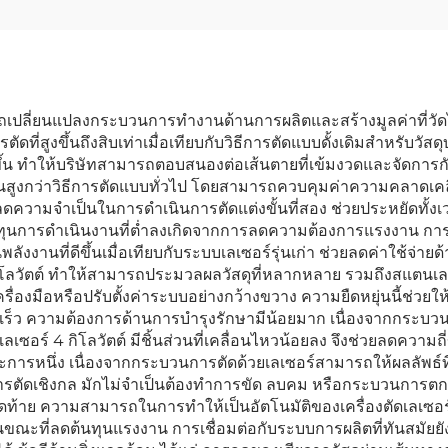
สามารถเปลี่ยนแปลงกระบวนการทำงานด้านการผลิตและสร้างมูลค่าที่วั
ัดที่สูงขึ้นถึงสิบเท่าเมื่อเทียบกับวิธีการตัดแบบดั้งเดิมสำหรับวัสด
้เร็วขึ้น ทำให้บริษัทสามารถตอบสนองต่อเส้นตายที่เข้มงวดและจัด
้นั้นสูงกว่าวิธีการตัดแบบทั่วไป โดยสามารถควบคุมค่าความคลาดเค
และลดความจำเป็นในการดำเนินการตัดแต่งขั้นที่สอง ช่วยประหยัดทั
 ต้นทุนการดำเนินงานที่ต่ำลงเกิดจากการลดความต้องการแรงงาน การ
งงานที่ดีขึ้นเมื่อเทียบกับระบบเลเซอร์รุ่นเก่า ช่วยลดค่าใช้จ่าย
กิโลวัตต์ ทำให้สามารถประมวลผลวัสดุที่หลากหลาย รวมถึงสแตนเลส
ครื่องมือหรือปรับตั้งค่าระบบอย่างกว้างขวาง ความยืดหยุ่นนี้ช
เร็ว ความต้องการด้านการบำรุงรักษามีน้อยมาก เนื่องจากกระบวน
ดเลเซอร์ 4 กิโลวัตต์ มีชิ้นส่วนที่เคลื่อนไหวน้อยลง จึงช่วยลดคว
การหนึ่ง เนื่องจากกระบวนการตัดด้วยเลเซอร์สามารถให้ผลลัพธ์ท
การตัดเชิงกล มักไม่จำเป็นต้องทำการขัด ลบคม หรือกระบวนการตกแ
าย ความสามารถในการทำให้เป็นอัตโนมัติของเครื่องตัดเลเซอร์ 
ุดในขณะที่ลดต้นทุนแรงงาน การเชื่อมต่อกับระบบการผลิตที่ทันสม