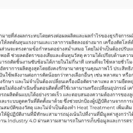
อยมากมายที่ส่งผลกระทบโดยตรงต่อผลผลิตและผลกำไรของธุรกิจการ
ทำให้ลดต้นทุนแรงงานและเวลาการผลิตลงอย่างมาก เครื่องตัดโลห
่าชิ้นส่วนจะตรงตามข้อกำหนดอย่างสม่ำเสมอ โดยไม่จำเป็นต้องปรับ
พอดี ช่วยลดอัตราของเสียและต้นทุนวัสดุ ความได้เปรียบด้านความเร็
ยสามารถตัดชิ้นงานซับซ้อนได้ภายในไม่กี่นาที แทนที่จะใช้หลายชั
เพิ่มอัตราการผลิตสูงสุดโดยยังคงรักษามาตรฐานคุณภาพไว้ ประสิทธิ
จุบันใช้พลังงานต่อการตัดน้อยกว่าทางเลือกอื่นๆ เช่น พลาสมา หรื
กษา และไม่จำเป็นต้องเปลี่ยนเครื่องมือตัดราคาแพง ความยืดหยุ่นถื
่ต้องดำเนินขั้นตอนติดตั้งที่ใช้เวลานานหรือเปลี่ยนอุปกรณ์ เคร
ารถผลิตต้นแบบได้อย่างรวดเร็ว และตอบสนองความต้องการของลูก
ัติ และระบบดูดควันที่ติดตั้งมาด้วย ซึ่งช่วยปกป้องผู้ปฏิบัติงาน
าคุณสมบัติของวัสดุ และไม่จำเป็นต้องทำ Heat Treatment เพิ่มเ
ู้ปฏิบัติงานที่มีทักษะสามารถมุ่งเน้นไปที่งานที่มีมูลค่าสูงกว่าได
แผนงาน Industry 4.0 ผ่านความสามารถในการเก็บข้อมูลและการตร