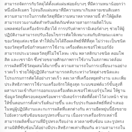
สามารถจัดการกับวัสดุได้ตั้งแต่แผ่นฟอยล์บางๆ ที่มีความหนาน้อยกว่า
หนึ่งมิลลิเมตร ไปจนถึงแผ่นหนาที่มีความหนาเกินหลายเซนติเมตร
ความสามารถในการตัดวัสดุที่มีความหนาหลากหลายนี้ ทำให้ผู้ผลิต
สามารถรวมงานตัดสำหรับผลิตภัณฑ์หลายสายการผลิตไว้บน
แพลตฟอร์มเครื่องจักรเดียวได้ การปรับค่าพารามิเตอร์ต่างๆ ช่วยให้ผู้
ปฏิบัติงานสามารถปรับเงื่อนไขการตัดให้เหมาะสมกับลักษณะเฉพาะ
ของวัสดุแต่ละชนิด ทำให้มั่นใจได้ถึงผลลัพธ์ที่ดีที่สุด ไม่ว่าจะเป็นชนิด
ของวัสดุหรือข้อกำหนดการใช้งาน เครื่องตัดเลเซอร์ไฟเบอร์ยัง
สามารถประมวลผลวัสดุที่ไม่ใช่โลหะ เช่น พลาสติกบางชนิด คอมโพ
สิต และเซรามิก ซึ่งช่วยขยายศักยภาพการใช้งานในสภาพแวดล้อม
การผลิตที่ใช้วัสดุผสมได้มากขึ้น ความสามารถในการเปลี่ยนงานอย่าง
รวดเร็ว ช่วยให้ผู้ปฏิบัติงานสามารถสลับระหว่างวัสดุต่างชนิดและ
โปรแกรมการตัดได้อย่างรวดเร็ว ลดเวลาที่เครื่องหยุดทำงาน และเพิ่ม
ประสิทธิภาพการใช้งานเครื่องจักรให้สูงสุด ระบบซอฟต์แวร์ขั้นสูงที่
ผสานรวมเข้ากับการออกแบบเครื่องตัดเลเซอร์ไฟเบอร์รุ่นใหม่ ให้ฐาน
ข้อมูลวัสดุที่ครอบคลุมพร้อมพารามิเตอร์การตัดที่ตั้งค่าไว้ล่วงหน้า ช่วย
ให้ขั้นตอนการตั้งค่าเริ่มต้นง่ายขึ้น และรับประกันผลลัพธ์ที่สม่ำเสมอ
ในหมู่ผู้ปฏิบัติงานและกะการผลิตที่แตกต่างกัน ความยืดหยุ่นนี้ยังขยาย
ไปยังความซับซ้อนของรูปทรงชิ้นงาน เนื่องจากเครื่องจักรเหล่านี้
สามารถผลิตชิ้นงานที่มีรูปทรงเรียบง่าย ลวดลายซับซ้อน และรูปทรง
สามมิติที่ซับซ้อนได้อย่างมีประสิทธิภาพเท่าเทียมกัน ความสามารถใน