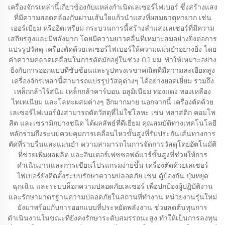
เครื่องจักรเหล่านี้เกี่ยวข้องกับแหล่งกำเนิดเลเซอร์ไฟเบอร์ ซึ่งสร้างแสง
ที่มีความสอดคล้องกันผ่านเส้นใยแก้วนำแสงที่ผสมธาตุหายาก เช่น
เออร์เบียม หรืออิตเทรียม กระบวนการนี้สร้างลำแสงเลเซอร์ที่มีความ
เสถียรสูงและมีพลังมาก โดยมีความยาวคลื่นที่เหมาะสมอย่างยิ่งต่อการ
แปรรูปวัสดุ เครื่องตัดด้วยเลเซอร์ไฟเบอร์ให้ความแม่นยำอย่างยิ่ง โดย
ค่าความคลาดเคลื่อนในการตัดมักอยู่ในช่วง 0.1 มม. ทำให้เหมาะอย่าง
ยิ่งกับการออกแบบที่ซับซ้อนและรูปทรงเรขาคณิตที่มีความละเอียดสูง
เครื่องจักรเหล่านี้สามารถแปรรูปวัสดุต่างๆ ได้อย่างยอดเยี่ยม รวมถึง
เหล็กกล้าไร้สนิม เหล็กกล้าคาร์บอน อลูมิเนียม ทองแดง ทองเหลือง
ไทเทเนียม และโลหะผสมต่างๆ อีกมากมาย นอกจากนี้ เครื่องตัดด้วย
เลเซอร์ไฟเบอร์ยังสามารถตัดวัสดุที่ไม่ใช่โลหะ เช่น พลาสติก คอมโพ
สิต และเซรามิกบางชนิด ได้ผลลัพธ์ที่ดีเยี่ยม คุณสมบัติทางเทคโนโลยี
หลักรวมถึงระบบควบคุมการเคลื่อนไหวขั้นสูงที่รับประกันเส้นทางการ
ตัดที่ราบรื่นและแม่นยำ ความสามารถในการจัดการวัสดุโดยอัตโนมัติ
ที่ช่วยเพิ่มผลผลิต และอินเตอร์เฟซซอฟต์แวร์ขั้นสูงที่ช่วยให้การ
ดำเนินงานและการเขียนโปรแกรมง่ายขึ้น เครื่องตัดด้วยเลเซอร์
ไฟเบอร์ยังติดตั้งระบบรักษาความปลอดภัย เช่น ตู้ป้องกัน ปุ่มหยุด
ฉุกเฉิน และระบบล็อกความปลอดภัยเลเซอร์ เพื่อปกป้องผู้ปฏิบัติงาน
และรักษามาตรฐานความปลอดภัยในสถานที่ทำงาน หน่วยงานรุ่นใหม่
ยังมาพร้อมกับการออกแบบที่ประหยัดพลังงาน ช่วยลดต้นทุนการ
ดำเนินงานในขณะที่ยังคงรักษาระดับสมรรถนะสูง ทำให้เป็นการลงทุน