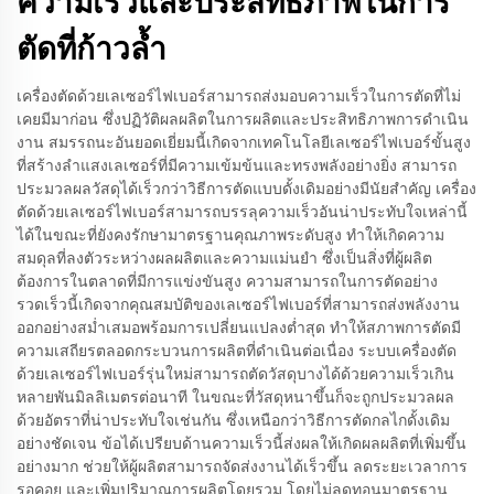
ความเร็วและประสิทธิภาพในการ
ตัดที่ก้าวล้ำ
เครื่องตัดด้วยเลเซอร์ไฟเบอร์สามารถส่งมอบความเร็วในการตัดที่ไม่
เคยมีมาก่อน ซึ่งปฏิวัติผลผลิตในการผลิตและประสิทธิภาพการดำเนิน
งาน สมรรถนะอันยอดเยี่ยมนี้เกิดจากเทคโนโลยีเลเซอร์ไฟเบอร์ขั้นสูง
ที่สร้างลำแสงเลเซอร์ที่มีความเข้มข้นและทรงพลังอย่างยิ่ง สามารถ
ประมวลผลวัสดุได้เร็วกว่าวิธีการตัดแบบดั้งเดิมอย่างมีนัยสำคัญ เครื่อง
ตัดด้วยเลเซอร์ไฟเบอร์สามารถบรรลุความเร็วอันน่าประทับใจเหล่านี้
ได้ในขณะที่ยังคงรักษามาตรฐานคุณภาพระดับสูง ทำให้เกิดความ
สมดุลที่ลงตัวระหว่างผลผลิตและความแม่นยำ ซึ่งเป็นสิ่งที่ผู้ผลิต
ต้องการในตลาดที่มีการแข่งขันสูง ความสามารถในการตัดอย่าง
รวดเร็วนี้เกิดจากคุณสมบัติของเลเซอร์ไฟเบอร์ที่สามารถส่งพลังงาน
ออกอย่างสม่ำเสมอพร้อมการเปลี่ยนแปลงต่ำสุด ทำให้สภาพการตัดมี
ความเสถียรตลอดกระบวนการผลิตที่ดำเนินต่อเนื่อง ระบบเครื่องตัด
ด้วยเลเซอร์ไฟเบอร์รุ่นใหม่สามารถตัดวัสดุบางได้ด้วยความเร็วเกิน
หลายพันมิลลิเมตรต่อนาที ในขณะที่วัสดุหนาขึ้นก็จะถูกประมวลผล
ด้วยอัตราที่น่าประทับใจเช่นกัน ซึ่งเหนือกว่าวิธีการตัดกลไกดั้งเดิม
อย่างชัดเจน ข้อได้เปรียบด้านความเร็วนี้ส่งผลให้เกิดผลผลิตที่เพิ่มขึ้น
อย่างมาก ช่วยให้ผู้ผลิตสามารถจัดส่งงานได้เร็วขึ้น ลดระยะเวลาการ
รอคอย และเพิ่มปริมาณการผลิตโดยรวม โดยไม่ลดทอนมาตรฐาน