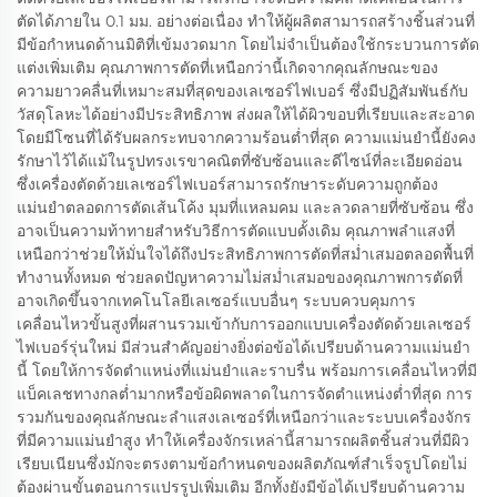
ตัดได้ภายใน 0.1 มม. อย่างต่อเนื่อง ทำให้ผู้ผลิตสามารถสร้างชิ้นส่วนที่
มีข้อกำหนดด้านมิติที่เข้มงวดมาก โดยไม่จำเป็นต้องใช้กระบวนการตัด
แต่งเพิ่มเติม คุณภาพการตัดที่เหนือกว่านี้เกิดจากคุณลักษณะของ
ความยาวคลื่นที่เหมาะสมที่สุดของเลเซอร์ไฟเบอร์ ซึ่งมีปฏิสัมพันธ์กับ
วัสดุโลหะได้อย่างมีประสิทธิภาพ ส่งผลให้ได้ผิวขอบที่เรียบและสะอาด
โดยมีโซนที่ได้รับผลกระทบจากความร้อนต่ำที่สุด ความแม่นยำนี้ยังคง
รักษาไว้ได้แม้ในรูปทรงเรขาคณิตที่ซับซ้อนและดีไซน์ที่ละเอียดอ่อน
ซึ่งเครื่องตัดด้วยเลเซอร์ไฟเบอร์สามารถรักษาระดับความถูกต้อง
แม่นยำตลอดการตัดเส้นโค้ง มุมที่แหลมคม และลวดลายที่ซับซ้อน ซึ่ง
อาจเป็นความท้าทายสำหรับวิธีการตัดแบบดั้งเดิม คุณภาพลำแสงที่
เหนือกว่าช่วยให้มั่นใจได้ถึงประสิทธิภาพการตัดที่สม่ำเสมอตลอดพื้นที่
ทำงานทั้งหมด ช่วยลดปัญหาความไม่สม่ำเสมอของคุณภาพการตัดที่
อาจเกิดขึ้นจากเทคโนโลยีเลเซอร์แบบอื่นๆ ระบบควบคุมการ
เคลื่อนไหวขั้นสูงที่ผสานรวมเข้ากับการออกแบบเครื่องตัดด้วยเลเซอร์
ไฟเบอร์รุ่นใหม่ มีส่วนสำคัญอย่างยิ่งต่อข้อได้เปรียบด้านความแม่นยำ
นี้ โดยให้การจัดตำแหน่งที่แม่นยำและราบรื่น พร้อมการเคลื่อนไหวที่มี
แบ็คเลชทางกลต่ำมากหรือข้อผิดพลาดในการจัดตำแหน่งต่ำที่สุด การ
รวมกันของคุณลักษณะลำแสงเลเซอร์ที่เหนือกว่าและระบบเครื่องจักร
ที่มีความแม่นยำสูง ทำให้เครื่องจักรเหล่านี้สามารถผลิตชิ้นส่วนที่มีผิว
เรียบเนียนซึ่งมักจะตรงตามข้อกำหนดของผลิตภัณฑ์สำเร็จรูปโดยไม่
ต้องผ่านขั้นตอนการแปรรูปเพิ่มเติม อีกทั้งยังมีข้อได้เปรียบด้านความ