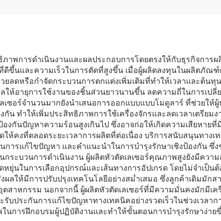
ทธิภาพการดำเนินงานและผลประกอบการโดยตรงให้กับธุรกิจการผลิต 
่ดีขึ้นและความเร็วในการตัดที่สูงขึ้น เมื่อผู้ผลิตลงทุนในผลิตภัณฑ
ช่วยลดหรือกำจัดกระบวนการตกแต่งเพิ่มเติมที่ทำให้เวลาและต้นทุ
ผลให้อายุการใช้งานของชิ้นส่วนยาวนานขึ้น ลดความถี่ในการเปลี่ยน
เลเซอร์จำนวนมากยังนำเสนอการออกแบบแบบโมดูลาร์ ที่ช่วยให้ผู้ป
ต่างกัน ทำให้เพิ่มประสิทธิภาพการใช้เครื่องจักรและลดเวลาเตร
วยป้องกันปัญหาความร้อนสูงเกินไป ซึ่งอาจก่อให้เกิดความเสียหายที่ม
ห้คงที่ตลอดระยะเวลาการผลิตที่ต่อเนื่อง บริการสนับสนุนทางเทคนิค
รแก้ไขปัญหา และคำแนะนำในการบำรุงรักษาเชิงป้องกัน ซึ่งช่วย
้นในกระบวนการดำเนินงาน ผู้ผลิตหัวตัดเลเซอร์คุณภาพสูงยังมีค
ยืดหยุ่นในการเลือกอุปกรณ์และเส้นทางการอัปเกรด โดยไม่จำเป็นต้
 ส่งผลให้มีการปรับปรุงเทคโนโลยีอย่างสม่ำเสมอ ซึ่งลูกค้าเดิมมั
ตสาหกรรม นอกจากนี้ ผู้ผลิตหัวตัดเลเซอร์ที่มีความมั่นคงมักมี
และรับประกันการแก้ไขปัญหาทางเทคนิคอย่างรวดเร็วในช่วงเวลา
ธิภาพในการฝึกอบรมผู้ปฏิบัติงานและทำให้ขั้นตอนการบำรุงรักษาง่า