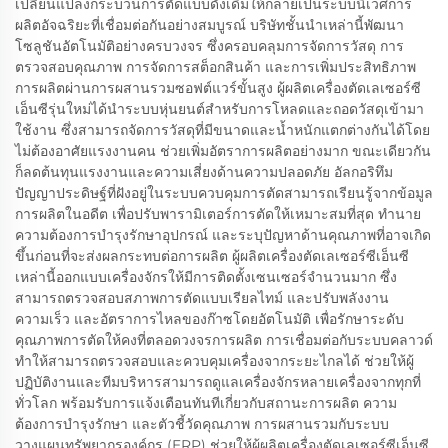
เปลี่ยนแปลงกระบวนการตัดแบบดั้งเดิมให้กลายเป็นระบบนิเวศการ
ผลิตอัจฉริยะที่เชื่อมต่อกันอย่างสมบูรณ์ บริษัทชั้นนำเหล่านี้พัฒนา
โซลูชันอัตโนมัติอย่างครบวงจร ซึ่งครอบคลุมการจัดการวัสดุ การ
ตรวจสอบคุณภาพ การจัดการสต็อกสินค้า และการเพิ่มประสิทธิภาพ
การผลิตผ่านการผสานรวมซอฟต์แวร์ขั้นสูง ผู้ผลิตเครื่องตัดเลเซอร์ซี
เอ็นซีรุ่นใหม่ได้นำระบบหุ่นยนต์สำหรับการโหลดและถอดวัสดุเข้ามา
ใช้งาน ซึ่งสามารถจัดการวัสดุที่มีขนาดและน้ำหนักแตกต่างกันได้โดย
ไม่ต้องอาศัยแรงงานคน ช่วยเพิ่มอัตราการผลิตอย่างมาก ขณะเดียวกัน
ก็ลดต้นทุนแรงงานและความเสี่ยงด้านความปลอดภัย อัลกอริทึม
ปัญญาประดิษฐ์ที่ฝังอยู่ในระบบควบคุมการตัดสามารถเรียนรู้จากข้อมูล
การผลิตในอดีต เพื่อปรับพารามิเตอร์การตัดให้เหมาะสมที่สุด ทำนาย
ความต้องการบำรุงรักษาอุปกรณ์ และระบุปัญหาด้านคุณภาพที่อาจเกิด
ขึ้นก่อนที่จะส่งผลกระทบต่อการผลิต ผู้ผลิตเครื่องตัดเลเซอร์ซีเอ็นซี
เหล่านี้ออกแบบเครื่องจักรให้มีการติดตั้งเซนเซอร์จำนวนมาก ซึ่ง
สามารถตรวจสอบสภาพการตัดแบบเรียลไทม์ และปรับพลังงาน
ความเร็ว และอัตราการไหลของก๊าซโดยอัตโนมัติ เพื่อรักษาระดับ
คุณภาพการตัดให้คงที่ตลอดวงจรการผลิต การเชื่อมต่อกับระบบคลาวด์
ทำให้สามารถตรวจสอบและควบคุมเครื่องจากระยะไกลได้ ช่วยให้ผู้
ปฏิบัติงานและทีมบริหารสามารถดูแลเครื่องจักรหลายเครื่องจากทุกที่
ทั่วโลก พร้อมรับการแจ้งเตือนทันทีเกี่ยวกับสถานะการผลิต ความ
ต้องการบำรุงรักษา และตัวชี้วัดคุณภาพ การผสานรวมกับระบบ
วางแผนทรัพยากรองค์กร (ERP) ช่วยให้ผู้ผลิตเครื่องตัดเลเซอร์ซีเอ็นซี