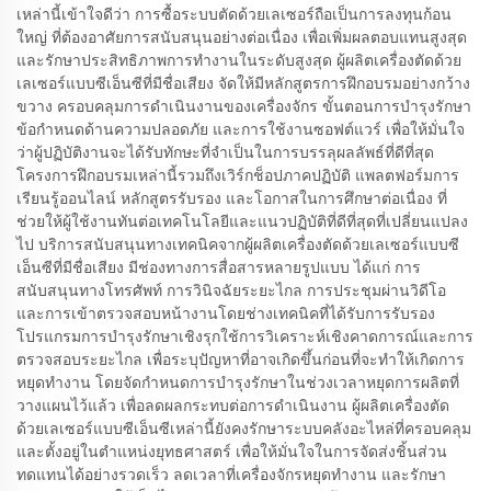
เหล่านี้เข้าใจดีว่า การซื้อระบบตัดด้วยเลเซอร์ถือเป็นการลงทุนก้อน
ใหญ่ ที่ต้องอาศัยการสนับสนุนอย่างต่อเนื่อง เพื่อเพิ่มผลตอบแทนสูงสุด
และรักษาประสิทธิภาพการทำงานในระดับสูงสุด ผู้ผลิตเครื่องตัดด้วย
เลเซอร์แบบซีเอ็นซีที่มีชื่อเสียง จัดให้มีหลักสูตรการฝึกอบรมอย่างกว้าง
ขวาง ครอบคลุมการดำเนินงานของเครื่องจักร ขั้นตอนการบำรุงรักษา
ข้อกำหนดด้านความปลอดภัย และการใช้งานซอฟต์แวร์ เพื่อให้มั่นใจ
ว่าผู้ปฏิบัติงานจะได้รับทักษะที่จำเป็นในการบรรลุผลลัพธ์ที่ดีที่สุด
โครงการฝึกอบรมเหล่านี้รวมถึงเวิร์กช็อปภาคปฏิบัติ แพลตฟอร์มการ
เรียนรู้ออนไลน์ หลักสูตรรับรอง และโอกาสในการศึกษาต่อเนื่อง ที่
ช่วยให้ผู้ใช้งานทันต่อเทคโนโลยีและแนวปฏิบัติที่ดีที่สุดที่เปลี่ยนแปลง
ไป บริการสนับสนุนทางเทคนิคจากผู้ผลิตเครื่องตัดด้วยเลเซอร์แบบซี
เอ็นซีที่มีชื่อเสียง มีช่องทางการสื่อสารหลายรูปแบบ ได้แก่ การ
สนับสนุนทางโทรศัพท์ การวินิจฉัยระยะไกล การประชุมผ่านวิดีโอ
และการเข้าตรวจสอบหน้างานโดยช่างเทคนิคที่ได้รับการรับรอง
โปรแกรมการบำรุงรักษาเชิงรุกใช้การวิเคราะห์เชิงคาดการณ์และการ
ตรวจสอบระยะไกล เพื่อระบุปัญหาที่อาจเกิดขึ้นก่อนที่จะทำให้เกิดการ
หยุดทำงาน โดยจัดกำหนดการบำรุงรักษาในช่วงเวลาหยุดการผลิตที่
วางแผนไว้แล้ว เพื่อลดผลกระทบต่อการดำเนินงาน ผู้ผลิตเครื่องตัด
ด้วยเลเซอร์แบบซีเอ็นซีเหล่านี้ยังคงรักษาระบบคลังอะไหล่ที่ครอบคลุม
และตั้งอยู่ในตำแหน่งยุทธศาสตร์ เพื่อให้มั่นใจในการจัดส่งชิ้นส่วน
ทดแทนได้อย่างรวดเร็ว ลดเวลาที่เครื่องจักรหยุดทำงาน และรักษา