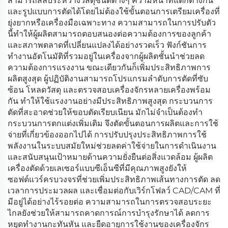
สามารถสลับระหว่างวัสดุชนิดต่างๆ ความหนาที่แตกต่างกัน
และรูปแบบการตัดได้โดยไม่ต้องใช้ขั้นตอนการเตรียมเครื่องที่
ยุ่งยากหรือเครื่องมือเฉพาะทาง ความสามารถในการปรับตัว
นี้ทำให้ผู้ผลิตสามารถตอบสนองต่อความต้องการของลูกค้า
และสภาพตลาดที่เปลี่ยนแปลงได้อย่างรวดเร็ว ฟังก์ชันการ
ทำงานอัตโนมัติที่รวมอยู่ในเครื่องจากผู้ผลิตชั้นนำช่วยลด
ความต้องการแรงงาน ขณะเดียวกันก็เพิ่มประสิทธิภาพการ
ผลิตสูงสุด ผู้ปฏิบัติงานสามารถโปรแกรมลำดับการตัดที่ซับ
ซ้อน โหลดวัสดุ และตรวจสอบเครื่องจักรหลายเครื่องพร้อม
กัน ทำให้ใช้แรงงานอย่างมีประสิทธิภาพสูงสุด กระบวนการ
ตัดที่สะอาดช่วยให้ขอบตัดเรียบเนียน มักไม่จำเป็นต้องทำ
กระบวนการตกแต่งเพิ่มเติม จึงตัดขั้นตอนการผลิตและการใช้
จ่ายที่เกี่ยวข้องออกไปได้ การปรับปรุงประสิทธิภาพการใช้
พลังงานในระบบสมัยใหม่ช่วยลดค่าใช้จ่ายในการดำเนินงาน
และสนับสนุนเป้าหมายด้านความยั่งยืนต่อสิ่งแวดล้อม ผู้ผลิต
เครื่องตัดด้วยเลเซอร์แบบซีเอ็นซีที่มีคุณภาพสูงยังให้
ซอฟต์แวร์ครบวงจรที่ช่วยเพิ่มประสิทธิภาพเส้นทางการตัด ลด
เวลาการประมวลผล และเชื่อมต่อกับเวิร์กโฟลว์ CAD/CAM ที่
มีอยู่ได้อย่างไร้รอยต่อ ความสามารถในการตรวจสอบระยะ
ไกลยังช่วยให้สามารถคาดการณ์การบำรุงรักษาได้ ลดการ
หยุดทำงานกะทันหัน และยืดอายุการใช้งานของเครื่องจักร