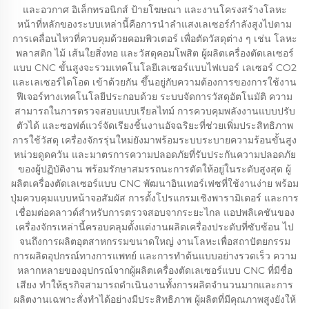
และอวกาศ อิเล็กทรอนิกส์ ป้ายโฆษณา และงานโครงสร้างโลหะ
หน้าที่หลักของระบบเหล่านี้คือการนำลำแสงเลเซอร์กำลังสูงไปตาม
การเคลื่อนไหวที่ควบคุมด้วยคอมพิวเตอร์ เพื่อตัดวัสดุต่าง ๆ เช่น โลหะ
พลาสติก ไม้ เส้นใยสิ่งทอ และวัสดุคอมโพสิต ผู้ผลิตเครื่องตัดเลเซอร์
แบบ CNC ขั้นสูงจะรวมเทคโนโลยีเลเซอร์แบบไฟเบอร์ เลเซอร์ CO2
และเลเซอร์ไดโอด เข้าด้วยกัน ขึ้นอยู่กับความต้องการของการใช้งาน
ฟีเจอร์ทางเทคโนโลยีประกอบด้วย ระบบจัดการวัสดุอัตโนมัติ ความ
สามารถในการตรวจสอบแบบเรียลไทม์ การควบคุมพลังงานแบบปรับ
ตัวได้ และซอฟต์แวร์จัดเรียงชิ้นงานอัจฉริยะที่ช่วยเพิ่มประสิทธิภาพ
การใช้วัสดุ เครื่องจักรรุ่นใหม่ยังมาพร้อมระบบระบายความร้อนขั้นสูง
หน่วยดูดควัน และมาตรการความปลอดภัยที่รับประกันความปลอดภัย
ของผู้ปฏิบัติงาน พร้อมรักษาสมรรถนะการตัดให้อยู่ในระดับสูงสุด ผู้
ผลิตเครื่องตัดเลเซอร์แบบ CNC พัฒนาอินเทอร์เฟซที่ใช้งานง่าย พร้อม
ปุ่มควบคุมแบบหน้าจอสัมผัส การตั้งโปรแกรมเชิงพารามิเตอร์ และการ
เชื่อมต่อคลาวด์สำหรับการตรวจสอบจากระยะไกล แอปพลิเคชันของ
เครื่องจักรเหล่านี้ครอบคลุมตั้งแต่งานผลิตเครื่องประดับที่ซับซ้อน ไป
จนถึงการผลิตอุตสาหกรรมขนาดใหญ่ งานโลหะเพื่อสถาปัตยกรรม
การผลิตอุปกรณ์ทางการแพทย์ และการทำต้นแบบอย่างรวดเร็ว ความ
หลากหลายของอุปกรณ์จากผู้ผลิตเครื่องตัดเลเซอร์แบบ CNC ที่มีชื่อ
เสียง ทำให้ธุรกิจสามารถดำเนินงานทั้งการผลิตจำนวนมากและการ
ผลิตงานเฉพาะสั่งทำได้อย่างมีประสิทธิภาพ ผู้ผลิตที่มีคุณภาพสูงยังให้