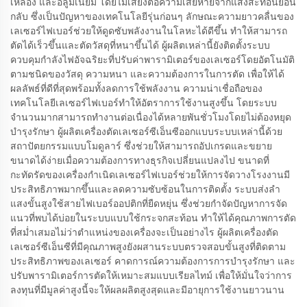
เหลือง และอลูมิเนียม โดยไม่เสี่ยงต่อความเสียหายจากแสงสะท้อนย้อน
กลับ ซึ่งเป็นปัญหาของเทคโนโลยีรุ่นก่อนๆ ลักษณะความยาวคลื่นของ
เลเซอร์ไฟเบอร์ช่วยให้ดูดซับพลังงานในโลหะได้ดีขึ้น ทำให้สามารถ
ตัดได้เร็วขึ้นและตัดวัสดุที่หนาขึ้นได้ ผู้ผลิตเหล่านี้ยังติดตั้งระบบ
ควบคุมกำลังไฟอัจฉริยะที่ปรับค่าพารามิเตอร์ของเลเซอร์โดยอัตโนมัติ
ตามชนิดของวัสดุ ความหนา และความต้องการในการตัด เพื่อให้ได้
ผลลัพธ์ที่ดีที่สุดพร้อมทั้งลดการใช้พลังงาน ความน่าเชื่อถือของ
เทคโนโลยีเลเซอร์ไฟเบอร์ทำให้อัตราการใช้งานสูงขึ้น โดยระบบ
จำนวนมากสามารถทำงานต่อเนื่องได้หลายพันชั่วโมงโดยไม่ต้องหยุด
บำรุงรักษา ผู้ผลิตเครื่องตัดเลเซอร์ซีเอ็นซีออกแบบระบบเหล่านี้ด้วย
สถาปัตยกรรมแบบโมดูลาร์ ซึ่งช่วยให้สามารถอัปเกรดและขยาย
ขนาดได้ง่ายเมื่อความต้องการทางธุรกิจเปลี่ยนแปลงไป ขนาดที่
กะทัดรัดของเครื่องกำเนิดเลเซอร์ไฟเบอร์ช่วยให้การจัดวางโรงงานมี
ประสิทธิภาพมากขึ้นและลดความซับซ้อนในการติดตั้ง ระบบส่งลำ
แสงขั้นสูงใช้สายไฟเบอร์ออปติกที่ยืดหยุ่น ซึ่งช่วยกำจัดปัญหาการจัด
แนวที่พบได้บ่อยในระบบแบบใช้กระจกสะท้อน ทำให้ได้คุณภาพการตัด
ที่สม่ำเสมอไม่ว่าตำแหน่งของเครื่องจะเป็นอย่างไร ผู้ผลิตเครื่องตัด
เลเซอร์ซีเอ็นซีที่มีคุณภาพสูงยังผสานระบบตรวจสอบขั้นสูงที่ติดตาม
ประสิทธิภาพของเลเซอร์ คาดการณ์ความต้องการการบำรุงรักษา และ
ปรับพารามิเตอร์การตัดให้เหมาะสมแบบเรียลไทม์ เพื่อให้มั่นใจว่าการ
ลงทุนที่มีมูลค่าสูงนี้จะให้ผลผลิตสูงสุดและมีอายุการใช้งานยาวนาน