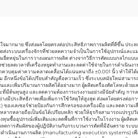
ี่น่าสนใจมากมาย ซึ่งส่งผลโดยตรงต่อประสิทธิภาพการผลิตที่ดีขึ้น
จัดส่งระบบเครื่องจักรที่ช่วยลดความจำเป็นในการใช้อุปกรณ์และแม
ามยืดหยุ่นในการวางแผนการผลิต ต่างจากวิธีการตัดแบบกลไกแบบดั้ง
ก จึงช่วยลดเวลาที่เครื่องหยุดทำงานและลดค่าใช้จ่ายในการดำเนิ
ามารถควบคุมค่าความคลาดเคลื่อนได้แน่นหนาถึง ±0.001 นิ้ว ทำให
ติม อีกหนึ่งข้อได้เปรียบสำคัญคือความเร็ว ซึ่งระบบสมัยใหม่สามาร
วขึ้นและเพิ่มปริมาณการผลิตได้อย่างมาก ผู้ผลิตเครื่องตัดโลหะ
หะที่มีต้นทุนสูง และลดความต้องการแรงงานอย่างมีนัยสำคัญ การล
่างมีประสิทธิภาพเพื่อเพิ่มการใช้วัสดุให้สูงสุด ส่งผลโดยตรงต่อกา
ของเลเซอร์ช่วยป้องกันการสึกหรอของเครื่องมือ และลดความเสี่ยง
มหลากหลายถือเป็นข้อได้เปรียบหลัก ช่วยให้ธุรกิจสามารถแปรรูป
ทุนซื้ออุปกรณ์เพิ่มเติมและลดพื้นที่การใช้งานในโรงงาน ผู้ผลิตเครื่
ดการสัมผัสของผู้ปฏิบัติงานกับกระบวนการตัดที่มีอันตราย ระบบเหล
ารดำเนินงานการผลิต (manufacturing execution systems) เพ