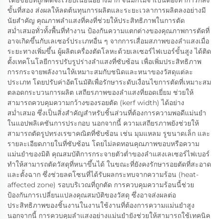
ขั้นที่สอง ส่งผลให้ลดต้นทุนการผลิตและระยะเวลาการผลิตลงอย่างมี
นัยสำคัญ คุณภาพลำแสงที่คงที่ช่วยให้ประสิทธิภาพในการตัด
สม่ำเสมอทั่วทั้งพื้นที่ทำงาน ป้องกันความแตกต่างของคุณภาพการตัดที่
อาจเกิดขึ้นกับเลเซอร์ประเภทอื่น ๆ จากการเสื่อมสภาพของลำแสงเมื่อ
ระยะทางเพิ่มขึ้น ผู้ผลิตเครื่องตัดโลหะด้วยเลเซอร์ไฟเบอร์ขั้นสูง ได้ติด
ตั้งเทคโนโลยีการปรับรูปร่างลำแสงที่ซับซ้อน เพื่อเพิ่มประสิทธิภาพ
การกระจายพลังงานให้เหมาะสมกับชนิดและหนาของวัสดุแต่ละ
ประเภท โดยปรับค่าอัตโนมัติเพื่อรักษาระดับเงื่อนไขการตัดที่เหมาะสม
ตลอดกระบวนการผลิต เสถียรภาพของลำแสงที่ยอดเยี่ยม ช่วยให้
สามารถควบคุมความกว้างของรอยตัด (kerf width) ได้อย่าง
สม่ำเสมอ ซึ่งเป็นสิ่งสำคัญสำหรับชิ้นส่วนที่ต้องการความพอดีแม่นยำ
ในแอปพลิเคชันการประกอบ นอกจากนี้ ความเสถียรภาพยังช่วยให้
สามารถตัดรูปทรงเรขาคณิตที่ซับซ้อน เช่น มุมแหลม รูขนาดเล็ก และ
รายละเอียดภายในที่ซับซ้อน โดยไม่ลดทอนคุณภาพขอบหรือความ
แม่นยำของมิติ คุณสมบัติการกระจายตัวต่ำของลำแสงเลเซอร์ไฟเบอร์
ทำให้สามารถตัดวัสดุที่หนาขึ้นได้ ในขณะที่ยังคงรักษารอยตัดที่สะอาด
และตั้งฉาก ซึ่งช่วยลดโซนที่ได้รับผลกระทบจากความร้อน (heat-
affected zone) รอบบริเวณที่ถูกตัด การควบคุมความร้อนนี้ช่วย
ป้องกันการเปลี่ยนแปลงคุณสมบัติของวัสดุ ซึ่งอาจส่งผลต่อ
ประสิทธิภาพของชิ้นงานในงานใช้งานที่ต้องการความแม่นยำสูง
นอกจากนี้ การควบคุมลำแสงอย่างแม่นยำยังช่วยให้สามารถใช้เทคนิค