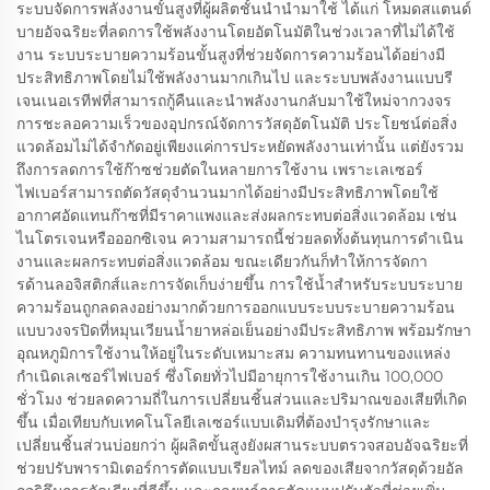
ระบบจัดการพลังงานขั้นสูงที่ผู้ผลิตชั้นนำนำมาใช้ ได้แก่ โหมดสแตนด์
บายอัจฉริยะที่ลดการใช้พลังงานโดยอัตโนมัติในช่วงเวลาที่ไม่ได้ใช้
งาน ระบบระบายความร้อนขั้นสูงที่ช่วยจัดการความร้อนได้อย่างมี
ประสิทธิภาพโดยไม่ใช้พลังงานมากเกินไป และระบบพลังงานแบบรี
เจนเนอเรทีฟที่สามารถกู้คืนและนำพลังงานกลับมาใช้ใหม่จากวงจร
การชะลอความเร็วของอุปกรณ์จัดการวัสดุอัตโนมัติ ประโยชน์ต่อสิ่ง
แวดล้อมไม่ได้จำกัดอยู่เพียงแค่การประหยัดพลังงานเท่านั้น แต่ยังรวม
ถึงการลดการใช้ก๊าซช่วยตัดในหลายการใช้งาน เพราะเลเซอร์
ไฟเบอร์สามารถตัดวัสดุจำนวนมากได้อย่างมีประสิทธิภาพโดยใช้
อากาศอัดแทนก๊าซที่มีราคาแพงและส่งผลกระทบต่อสิ่งแวดล้อม เช่น
ไนโตรเจนหรือออกซิเจน ความสามารถนี้ช่วยลดทั้งต้นทุนการดำเนิน
งานและผลกระทบต่อสิ่งแวดล้อม ขณะเดียวกันก็ทำให้การจัดกา
รด้านลอจิสติกส์และการจัดเก็บง่ายขึ้น การใช้น้ำสำหรับระบบระบาย
ความร้อนถูกลดลงอย่างมากด้วยการออกแบบระบบระบายความร้อน
แบบวงจรปิดที่หมุนเวียนน้ำยาหล่อเย็นอย่างมีประสิทธิภาพ พร้อมรักษา
อุณหภูมิการใช้งานให้อยู่ในระดับเหมาะสม ความทนทานของแหล่ง
กำเนิดเลเซอร์ไฟเบอร์ ซึ่งโดยทั่วไปมีอายุการใช้งานเกิน 100,000
ชั่วโมง ช่วยลดความถี่ในการเปลี่ยนชิ้นส่วนและปริมาณของเสียที่เกิด
ขึ้น เมื่อเทียบกับเทคโนโลยีเลเซอร์แบบเดิมที่ต้องบำรุงรักษาและ
เปลี่ยนชิ้นส่วนบ่อยกว่า ผู้ผลิตขั้นสูงยังผสานระบบตรวจสอบอัจฉริยะที่
ช่วยปรับพารามิเตอร์การตัดแบบเรียลไทม์ ลดของเสียจากวัสดุด้วยอัล