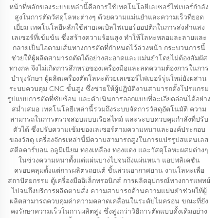
หน้าที่หลักของระบบเหล่านี้คือการใช้เทคโนโลยีเลเซอร์ไฟเบอร์กำลัง
สูงในการตัดวัสดุโลหะต่างๆ ด้วยความแม่นยำและความเร็วที่ยอด
เยี่ยม เทคโนโลยีหลักใช้สายเคเบิลไฟเบอร์ออปติกในการส่งลำแสง
เลเซอร์ที่เข้มข้น ซึ่งสร้างความร้อนสูง ทำให้โลหะหลอมละลายและ
กลายเป็นไอตามเส้นทางการตัดที่กำหนดไว้ล่วงหน้า กระบวนการนี้
ช่วยให้ผู้ผลิตสามารถตัดได้อย่างสะอาดและแม่นยำโดยไม่ต้องสัมผัส
ทางกล จึงไม่เกิดการสึกหรอของเครื่องมือและลดความต้องการในการ
บำรุงรักษา ผู้ผลิตเครื่องตัดโลหะด้วยเลเซอร์ไฟเบอร์รุ่นใหม่ยังผสาน
ระบบควบคุม CNC ขั้นสูง ซึ่งช่วยให้ผู้ปฏิบัติงานสามารถตั้งโปรแกรม
รูปแบบการตัดที่ซับซ้อน และดำเนินการออกแบบที่ละเอียดอ่อนได้อย่าง
สม่ำเสมอ เทคโนโลยีเหล่านี้รวมถึงระบบจัดการวัสดุอัตโนมัติ ความ
สามารถในการตรวจสอบแบบเรียลไทม์ และระบบควบคุมกำลังที่ปรับ
ตัวได้ ซึ่งปรับความเข้มของเลเซอร์ตามความหนาและองค์ประกอบ
ของวัสดุ เครื่องจักรเหล่านี้มีความสามารถสูงในการแปรรูปสแตนเลส
สตีลคาร์บอน อลูมิเนียม ทองเหลือง ทองแดง และวัสดุโลหะผสมต่างๆ
ในช่วงความหนาตั้งแต่แผ่นบางไปจนถึงแผ่นหนา แอปพลิเคชัน
ครอบคลุมตั้งแต่การผลิตรถยนต์ ชิ้นส่วนอากาศยาน งานโลหะเพื่อ
สถาปัตยกรรม ตู้เครื่องมืออิเล็กทรอนิกส์ การผลิตอุปกรณ์ทางการแพทย์
ไปจนถึงบริการผลิตตามสั่ง ความสามารถด้านความแม่นยำช่วยให้ผู้
ผลิตสามารถควบคุมค่าความคลาดเคลื่อนในระดับไมครอน ขณะที่ยัง
คงรักษาความเร็วในการผลิตสูง ซึ่งสูงกว่าวิธีการตัดแบบดั้งเดิมอย่าง