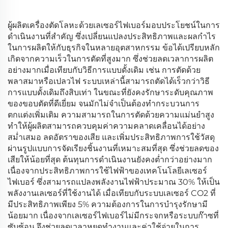
ผู้ผลิตเครื่องตัดโลหะด้วยเลเซอร์ไฟเบอร์มอบประโยชน์ในการ
ดำเนินงานที่สำคัญ ซึ่งเปลี่ยนแปลงประสิทธิภาพและผลกำไร
ในการผลิตให้กับธุรกิจในหลายอุตสาหกรรม ข้อได้เปรียบหลัก
เกิดจากความเร็วในการตัดที่สูงมาก ซึ่งช่วยลดเวลาการผลิต
อย่างมากเมื่อเทียบกับวิธีการแบบดั้งเดิม เช่น การตัดด้วย
พลาสมาหรือเปลวไฟ ระบบเหล่านี้สามารถตัดได้เร็วกว่าวิธี
การแบบดั้งเดิมถึงสิบเท่า ในขณะที่ยังคงรักษาระดับคุณภาพ
ของขอบตัดที่ดีเยี่ยม จนมักไม่จำเป็นต้องทำกระบวนการ
ตกแต่งเพิ่มเติม ความสามารถในการตัดด้วยความแม่นยำสูง
ทำให้ผู้ผลิตสามารถควบคุมค่าความคลาดเคลื่อนได้อย่าง
สม่ำเสมอ ลดอัตราของเสีย และเพิ่มประสิทธิภาพการใช้วัสดุ
ผ่านรูปแบบการจัดเรียงชิ้นงานที่เหมาะสมที่สุด ซึ่งช่วยลดของ
เสียให้น้อยที่สุด ต้นทุนการดำเนินงานยังคงต่ำกว่าอย่างมาก
เนื่องจากประสิทธิภาพการใช้ไฟฟ้าของเทคโนโลยีเลเซอร์
ไฟเบอร์ ซึ่งสามารถแปลงพลังงานไฟฟ้าประมาณ 30% ให้เป็น
พลังงานเลเซอร์ที่ใช้งานได้ เมื่อเทียบกับระบบเลเซอร์ CO2 ที่
มีประสิทธิภาพเพียง 5% ความต้องการในการบำรุงรักษามี
น้อยมาก เนื่องจากเลเซอร์ไฟเบอร์ไม่มีกระจกหรือระบบก๊าซที่
ซับซ้อน จึงช่วยลดเวลาหยุดทำงานและค่าใช้จ่ายในการ