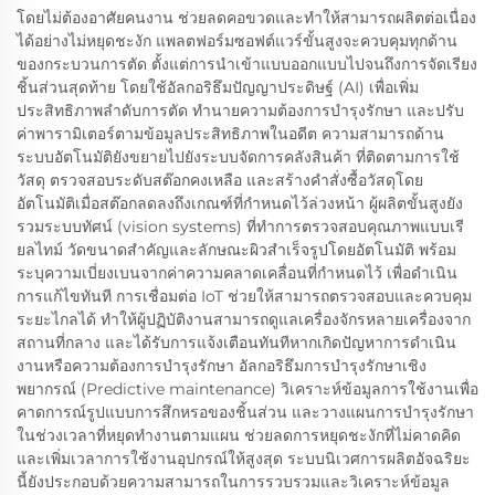
โดยไม่ต้องอาศัยคนงาน ช่วยลดคอขวดและทำให้สามารถผลิตต่อเนื่อง
ได้อย่างไม่หยุดชะงัก แพลตฟอร์มซอฟต์แวร์ขั้นสูงจะควบคุมทุกด้าน
ของกระบวนการตัด ตั้งแต่การนำเข้าแบบออกแบบไปจนถึงการจัดเรียง
ชิ้นส่วนสุดท้าย โดยใช้อัลกอริธึมปัญญาประดิษฐ์ (AI) เพื่อเพิ่ม
ประสิทธิภาพลำดับการตัด ทำนายความต้องการบำรุงรักษา และปรับ
ค่าพารามิเตอร์ตามข้อมูลประสิทธิภาพในอดีต ความสามารถด้าน
ระบบอัตโนมัติยังขยายไปยังระบบจัดการคลังสินค้า ที่ติดตามการใช้
วัสดุ ตรวจสอบระดับสต๊อกคงเหลือ และสร้างคำสั่งซื้อวัสดุโดย
อัตโนมัติเมื่อสต๊อกลดลงถึงเกณฑ์ที่กำหนดไว้ล่วงหน้า ผู้ผลิตขั้นสูงยัง
รวมระบบทัศน์ (vision systems) ที่ทำการตรวจสอบคุณภาพแบบเรี
ยลไทม์ วัดขนาดสำคัญและลักษณะผิวสำเร็จรูปโดยอัตโนมัติ พร้อม
ระบุความเบี่ยงเบนจากค่าความคลาดเคลื่อนที่กำหนดไว้ เพื่อดำเนิน
การแก้ไขทันที การเชื่อมต่อ IoT ช่วยให้สามารถตรวจสอบและควบคุม
ระยะไกลได้ ทำให้ผู้ปฏิบัติงานสามารถดูแลเครื่องจักรหลายเครื่องจาก
สถานที่กลาง และได้รับการแจ้งเตือนทันทีหากเกิดปัญหาการดำเนิน
งานหรือความต้องการบำรุงรักษา อัลกอริธึมการบำรุงรักษาเชิง
พยากรณ์ (Predictive maintenance) วิเคราะห์ข้อมูลการใช้งานเพื่อ
คาดการณ์รูปแบบการสึกหรอของชิ้นส่วน และวางแผนการบำรุงรักษา
ในช่วงเวลาที่หยุดทำงานตามแผน ช่วยลดการหยุดชะงักที่ไม่คาดคิด
และเพิ่มเวลาการใช้งานอุปกรณ์ให้สูงสุด ระบบนิเวศการผลิตอัจฉริยะ
นี้ยังประกอบด้วยความสามารถในการรวบรวมและวิเคราะห์ข้อมูล