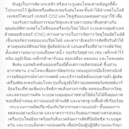
ข้นสูงในการตัด แกะสลัก หรือเจาะรูแผ่นโลหะตามข้อมูลที่ตั้ง
โปรแกรมไว้ ผู้ผลิตเครื่องตัดเลเซอร์แผ่นโลหะชั้นนำได้นำเทคโนโลยี
เลเซอร์ไฟเบอร์ เลเซอร์ CO2 และโซลูชันแบบผสมผสานมาใช้ เพื่อ
รองรับความต้องการของวัสดุและช่วงความหนาที่แตกต่างกัน
คุณสมบัติทางเทคโนโลยีของเครื่องรุ่นใหม่ ได้แก่ ระบบควบคุมตัวเลข
ด้วยคอมพิวเตอร์ (CNC) ความสามารถในการจัดการวัสดุโดยอัตโนมัติ
เซ็นเซอร์ตรวจสอบแบบเรียลไทม์ และพารามิเตอร์การตัดที่ปรับตัวได้
ตามคุณสมบัติของวัสดุ ผู้ผลิตมักจะนำเสนอเครื่องที่สามารถตัดวัสดุ
ตั้งแต่ความหนาบางจนถึงหลายนิ้ว รองรับวัสดุต่างๆ เช่น เหล็กกล้าไร้
สนิม อลูมิเนียม เหล็กกล้าคาร์บอน ทองเหลือง ทองแดง และโลหะผสม
พิเศษ แอปพลิเคชันของเครื่องมีตั้งแต่การผลิตรถยนต์ ชิ้นส่วน
อากาศยาน งานโลหะเพื่อสถาปัตยกรรม กล่องอุปกรณ์อิเล็กทรอนิกส์
การผลิตอุปกรณ์ทางการแพทย์ และบริการผลิตต้นแบบตามสั่ง ผู้ผลิต
เครื่องตัดเลเซอร์แผ่นโลหะรุ่นขั้นสูงยังได้รวมแพลตฟอร์มซอฟต์แวร์
อัจฉริยะที่ช่วยเพิ่มประสิทธิภาพเส้นทางการตัด ลดของเสียจากวัสดุ
และลดรอบการผลิต ระบบควบคุมคุณภาพช่วยให้มั่นใจได้ถึงคุณภาพ
ขอบที่สม่ำเสมอ ความแม่นยำด้านมิติ และมาตรฐานพื้นผิวที่เรียบร้อย
กระบวนการผลิตเกี่ยวข้องกับวิศวกรรมความแม่นยำ ขั้นตอนการ
ทดสอบอย่างเข้มงวด และมาตรการประกันคุณภาพอย่างครอบคลุม
เครื่องรุ่นใหม่ยังมาพร้อมกับสิ่งแวดล้อมการตัดที่ปิดมิดชิด ระบบดูด
ควัน และระบบล็อกความปลอดภัย เพื่อปกป้องผู้ปฏิบัติงานและรักษา