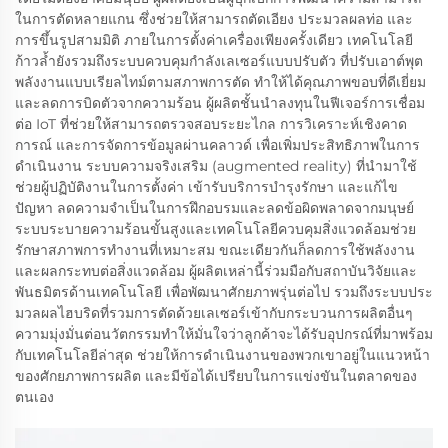
ในการตัดหลายแกน ซึ่งช่วยให้สามารถตัดเอียง ประมวลผลท่อ และ
การขึ้นรูปสามมิติ ภายในการตั้งค่าเครื่องเพียงครั้งเดียว เทคโนโลยี
ก้าวล้ำยังรวมถึงระบบควบคุมกำลังเลเซอร์แบบปรับตัว ที่ปรับเอาต์พุต
พลังงานแบบเรียลไทม์ตามสภาพการตัด ทำให้ได้คุณภาพขอบที่ดีเยี่ยม
และลดการบิดตัวจากความร้อน ผู้ผลิตชั้นนำลงทุนในฟีเจอร์การเชื่อม
ต่อ IoT ที่ช่วยให้สามารถตรวจสอบระยะไกล การวิเคราะห์เชิงคาด
การณ์ และการจัดการข้อมูลผ่านคลาวด์ เพื่อเพิ่มประสิทธิภาพในการ
ดำเนินงาน ระบบความจริงเสริม (augmented reality) ที่นำมาใช้
ช่วยผู้ปฏิบัติงานในการตั้งค่า เข้ารับบริการบำรุงรักษา และแก้ไข
ปัญหา ลดความจำเป็นในการฝึกอบรมและลดข้อผิดพลาดจากมนุษย์
ระบบระบายความร้อนขั้นสูงและเทคโนโลยีควบคุมสิ่งแวดล้อมช่วย
รักษาสภาพการทำงานที่เหมาะสม ขณะเดียวกันก็ลดการใช้พลังงาน
และผลกระทบต่อสิ่งแวดล้อม ผู้ผลิตเหล่านี้ร่วมมือกับสถาบันวิจัยและ
พันธมิตรด้านเทคโนโลยี เพื่อพัฒนาศักยภาพรุ่นต่อไป รวมถึงระบบประ
มวลผลไฮบริดที่รวมการตัดด้วยเลเซอร์เข้ากับกระบวนการผลิตอื่นๆ
ความมุ่งมั่นต่อนวัตกรรมทำให้มั่นใจว่าลูกค้าจะได้รับอุปกรณ์ที่มาพร้อม
กับเทคโนโลยีล่าสุด ช่วยให้การดำเนินงานของพวกเขาอยู่ในแนวหน้า
ของศักยภาพการผลิต และมีข้อได้เปรียบในการแข่งขันในตลาดของ
ตนเอง