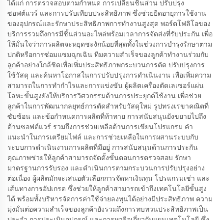
ได้แก่ การตรวจสอบตามกำหนด การเปลี่ยนชิ้นส่วน ปรับปรุง
ซอฟต์แวร์ และการปรับเทียบประสิทธิภาพ ซึ่งช่วยยืดอายุการใช้งาน
ของอุปกรณ์และรักษาประสิทธิภาพการทำงานสูงสุด พอร์ตโฟลิโอของ
บริการรวมถึงการมีชิ้นส่วนอะไหล่พร้อมเวลาการจัดส่งที่รับประกัน เพื่อ
ให้มั่นใจว่าการผลิตจะหยุดชะงักน้อยที่สุดทั้งในช่วงการบำรุงรักษาตาม
ปกติหรือการซ่อมแซมฉุกเฉิน ทีมความสำเร็จของลูกค้าทำงานร่วมกับ
ลูกค้าอย่างใกล้ชิดเพื่อเพิ่มประสิทธิภาพกระบวนการตัด ปรับปรุงการ
ใช้วัสดุ และค้นหาโอกาสในการปรับปรุงการดำเนินงาน เพื่อเพิ่มความ
สามารถในการทำกำไรและการแข่งขัน ผู้ผลิตเครื่องตัดเลเซอร์แผ่น
โลหะขั้นสูงยังให้บริการวิศวกรรมด้านการประยุกต์ใช้งาน เพื่อช่วย
ลูกค้าในการพัฒนากลยุทธ์การตัดสำหรับวัสดุใหม่ รูปทรงเรขาคณิตที่
ซับซ้อน และข้อกำหนดการผลิตที่ท้าทาย การสนับสนุนยังขยายไปถึง
ด้านซอฟต์แวร์ รวมถึงการช่วยเหลือด้านการเขียนโปรแกรม คำ
แนะนำในการเตรียมไฟล์ และการช่วยเหลือในการผสานระบบกับ
ระบบการดำเนินงานการผลิตที่มีอยู่ การสนับสนุนด้านการประกัน
คุณภาพช่วยให้ลูกค้าสามารถจัดตั้งขั้นตอนการตรวจสอบ รักษา
มาตรฐานการรับรอง และดำเนินการตามกระบวนการปรับปรุงอย่าง
ต่อเนื่อง ผู้ผลิตมักจะเสนอตัวเลือกการจัดหาเงินทุน โปรแกรมเช่า และ
เส้นทางการอัปเกรด ซึ่งช่วยให้ลูกค้าสามารถเข้าถึงเทคโนโลยีขั้นสูง
ได้ พร้อมทั้งบริหารจัดการค่าใช้จ่ายลงทุนได้อย่างมีประสิทธิภาพ ความ
มุ่งมั่นต่อความสำเร็จของลูกค้ายังรวมถึงการทบทวนประสิทธิภาพเป็น
ประจำ การประเมินอุปกรณ์ และการหารือเกี่ยวกับแผนเทคโนโลยี ซึ่ง