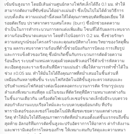
เข้มข้นสูงมาก โดยมีเส้นผ่านศูนย์กลางโฟกัสเล็กได้ถึง 0.1 มม. ทำให้
สามารถตัดงานที่ซับซ้อนได้อย่างแม่นยำ ซึ่งเป็นไปไม่ได้ด้วยวิธีการ
แบบดั้งเดิม ความแม่นยำนี้ส่งผลให้ได้คุณภาพขอบตัดที่ยอดเยี่ยม ให้
รอยตัดเรียบ ปราศจากคราบเศษโลหะ (burr) ซึ่งมักช่วยลดความ
จำเป็นในการทำกระบวนการตกแต่งเพิ่มเติม โซนที่ได้รับผลกระทบจาก
ความร้อนมีขนาดแคบมาก โดยทั่วไปน้อยกว่า 0.2 มม. ซึ่งช่วยรักษา
ความสมบูรณ์ของโครงสร้างและคุณสมบัติทางโลหะวิทยาของวัสดุพื้น
ฐาน ผลกระทบจากความร้อนที่ต่ำนี้ช่วยป้องกันการบิดงอ การเสียรูป
และการแข็งตัวของวัสดุ ซึ่งมักเกิดขึ้นกับกระบวนการตัดด้วยความ
ร้อนอื่นๆ ระบบตำแหน่งควบคุมด้วยคอมพิวเตอร์ใช้ตัวเข้ารหัสความ
ละเอียดสูงและรางเชิงเส้นที่มีความแม่นยำ เพื่อให้สามารถทำซ้ำได้ใน
ช่วง ±0.05 มม. ทำให้มั่นใจได้ถึงคุณภาพที่สม่ำเสมอในชิ้นส่วนที่
เหมือนกันหลายพันชิ้น ระบบโฟกัสอัตโนมัติขั้นสูงจะตรวจสอบและ
ปรับตำแหน่งโฟกัสอย่างต่อเนื่องตลอดกระบวนการตัด รักษารูปแบบ
ลำแสงที่เหมาะสมที่สุด แม้ในขณะที่ตัดวัสดุที่มีความหนาแตกต่างกัน
ในชิ้นงานเดียวกัน เครื่องตัดไฟเบอร์เลเซอร์ขนาดเล็กยังมีระบบตรวจ
สอบกำลังงานแบบเรียลไทม์และระบบควบคุมย้อนกลับ ที่ปรับ
พารามิเตอร์ของเลเซอร์โดยอัตโนมัติเพื่อชดเชยความแตกต่างของ
วัสดุ ทำให้มั่นใจได้ถึงคุณภาพการตัดที่สม่ำเสมอตั้งแต่ชิ้นแรกจนถึงชิ้น
สุดท้าย อัลกอริทึมการตัดขั้นสูงจะปรับอัตราการให้อาหาร ค่ากำลังงาน
และพารามิเตอร์การไหลของก๊าซ ให้เหมาะสมกับวัสดุและความหนา