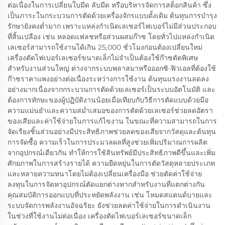
ต่อเนื่องในการเปลี่ยนใบมีด ลับมีด หรือบริหารจัดการสต็อกสินค้า ซึ่ง
เป็นภาระในกระบวนการตัดด้วยเครื่องจักรแบบดั้งเดิม ต้นทุนการบำรุง
รักษายังคงต่ำมาก เพราะแหล่งกำเนิดเลเซอร์ไฟเบอร์ไม่มีส่วนประกอบ
ที่สิ้นเปลือง เช่น หลอดแฟลชหรือส่วนผสมก๊าซ โดยทั่วไปแหล่งกำเนิด
เลเซอร์สามารถใช้งานได้เกิน 25,000 ชั่วโมงก่อนต้องเปลี่ยนใหม่
เครื่องตัดไฟเบอร์เลเซอร์ขนาดเล็กไม่จำเป็นต้องใช้ก๊าซตัดพิเศษ
สำหรับงานส่วนใหญ่ ต่างจากระบบพลาสมาหรือออกซิ-ฟิวเอลที่ต้องใช้
ก๊าซราคาแพงอย่างต่อเนื่องระหว่างการใช้งาน ต้นทุนแรงงานลดลง
อย่างมากเนื่องจากกระบวนการตัดด้วยเลเซอร์เป็นระบบอัตโนมัติ และ
ต้องการทักษะของผู้ปฏิบัติงานน้อยเมื่อเทียบกับวิธีการตัดแบบด้วยมือ
ความแม่นยำและความสม่ำเสมอของการตัดด้วยเลเซอร์ช่วยลดอัตรา
ของเสียและค่าใช้จ่ายในการแก้ไขงาน ในขณะที่ความสามารถในการ
จัดเรียงชิ้นส่วนอย่างมีประสิทธิภาพช่วยลดของเสียจากวัสดุและต้นทุน
การจัดซื้อ ความเร็วในการประมวลผลที่สูงช่วยเพิ่มปริมาณการผลิต
จากอุปกรณ์เดียวกัน ทำให้การใช้สินทรัพย์มีประสิทธิภาพดีขึ้นและเพิ่ม
ศักยภาพในการสร้างรายได้ ความยืดหยุ่นในการตัดวัสดุหลายประเภท
และหลายความหนาโดยไม่ต้องเปลี่ยนเครื่องมือ ช่วยตัดค่าใช้จ่าย
ลงทุนในการจัดหาอุปกรณ์ตัดแยกต่างหากสำหรับงานที่แตกต่างกัน
คุณสมบัติการออกแบบที่ประหยัดพลังงาน เช่น โหมดสแตนด์บายและ
ระบบจัดการพลังงานอัจฉริยะ ยังช่วยลดค่าใช้จ่ายในการดำเนินงาน
ในช่วงที่ใช้งานไม่ต่อเนื่อง เครื่องตัดไฟเบอร์เลเซอร์ขนาดเล็ก