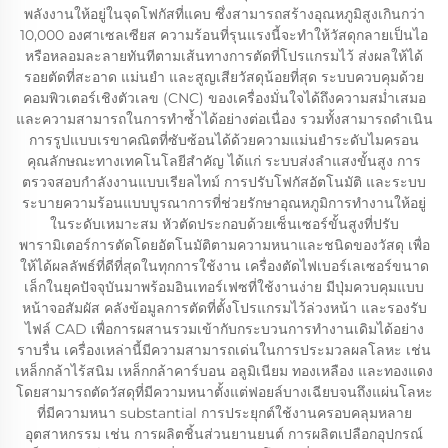
พลังงานให้อยู่ในจุดโฟกัสที่แคบ ซึ่งสามารถสร้างอุณหภูมิสูงเกินกว่า
10,000 องศาเซลเซียส ความร้อนที่รุนแรงนี้จะทำให้วัสดุกลายเป็นไอ
หรือหลอมละลายทันทีตามเส้นทางการตัดที่โปรแกรมไว้ ส่งผลให้ได้
รอยตัดที่สะอาด แม่นยำ และสูญเสียวัสดุน้อยที่สุด ระบบควบคุมด้วย
คอมพิวเตอร์เชิงตัวเลข (CNC) ของเครื่องมั่นใจได้ถึงความสม่ำเสมอ
และความสามารถในการทำซ้ำได้อย่างต่อเนื่อง รวมทั้งสามารถดำเนิน
การรูปแบบเรขาคณิตที่ซับซ้อนได้ด้วยความแม่นยำระดับไมครอน
คุณลักษณะทางเทคโนโลยีสำคัญ ได้แก่ ระบบส่งลำแสงขั้นสูง การ
ตรวจสอบกำลังงานแบบเรียลไทม์ การปรับโฟกัสอัตโนมัติ และระบบ
ระบายความร้อนแบบบูรณาการที่ช่วยรักษาอุณหภูมิการทำงานให้อยู่
ในระดับเหมาะสม หัวตัดประกอบด้วยเซ็นเซอร์ขั้นสูงที่ปรับ
พารามิเตอร์การตัดโดยอัตโนมัติตามความหนาและชนิดของวัสดุ เพื่อ
ให้ได้ผลลัพธ์ที่ดีที่สุดในทุกการใช้งาน เครื่องตัดไฟเบอร์เลเซอร์ขนาด
เล็กในยุคปัจจุบันมาพร้อมอินเทอร์เฟซที่ใช้งานง่าย มีปุ่มควบคุมแบบ
หน้าจอสัมผัส คลังข้อมูลการตัดที่ตั้งโปรแกรมไว้ล่วงหน้า และรองรับ
ไฟล์ CAD เพื่อการผสานรวมเข้ากับกระบวนการทำงานเดิมได้อย่าง
ราบรื่น เครื่องเหล่านี้มีความสามารถเด่นในการประมวลผลโลหะ เช่น
เหล็กกล้าไร้สนิม เหล็กกล้าคาร์บอน อลูมิเนียม ทองเหลือง และทองแดง
โดยสามารถตัดวัสดุที่มีความหนาตั้งแต่ฟอยล์บางเฉียบจนถึงแผ่นโลหะ
ที่มีความหนา substantial การประยุกต์ใช้งานครอบคลุมหลาย
อุตสาหกรรม เช่น การผลิตชิ้นส่วนยานยนต์ การผลิตเปลือกอุปกรณ์