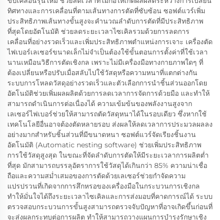
ขับเคลื่อนรุ่นใหม่ ช่วยลดเวลาที่ไม่ก่อให้เกิดผลผลิตระหว่างการเปลี่ยน
ทิศทางและการเคลื่อนที่ตามเส้นทางการตัดที่ซับซ้อน ซอฟต์แวร์เพิ่ม
ประสิทธิภาพเส้นทางขั้นสูงจะคำนวณลำดับการตัดที่มีประสิทธิภาพ
ที่สุดโดยอัตโนมัติ ช่วยลดระยะเวลาไซเคิลรวมด้วยการลดการ
เคลื่อนที่อย่างรวดเร็วและเพิ่มประสิทธิภาพตำแหน่งการเจาะ เครื่องตัด
ไฟเบอร์เลเซอร์ขนาดเล็กไม่จำเป็นต้องใช้ขั้นตอนการตั้งค่าที่ใช้เวลา
นานเหมือนวิธีการตัดเชิงกล เพราะไม่มีเครื่องมือทางกายภาพใดๆ ที่
ต้องเปลี่ยนหรือปรับเมื่อสลับไปใช้วัสดุหรือความหนาที่แตกต่างกัน
ระบบการโหลดวัสดุอย่างรวดเร็วและตัวเลือกการนำชิ้นส่วนออกโดย
อัตโนมัติช่วยเพิ่มผลผลิตด้วยการลดเวลาการจัดการด้วยมือ และทำให้
สามารถดำเนินการต่อเนื่องได้ ความเข้มข้นของพลังงานสูงจาก
เลเซอร์ไฟเบอร์ช่วยให้สามารถตัดวัสดุหนาได้ในรอบเดียว ซึ่งหากใช้
เทคโนโลยีอื่นอาจต้องตัดหลายรอบ ส่งผลให้ลดเวลาการประมวลผลลง
อย่างมากสำหรับชิ้นส่วนที่มีขนาดหนา ซอฟต์แวร์จัดเรียงชิ้นงาน
อัตโนมัติ (Automatic nesting software) ช่วยเพิ่มประสิทธิภาพ
การใช้วัสดุสูงสุด ในขณะที่จัดลำดับการตัดให้มีระยะเวลาการผลิตต่ำ
ที่สุด มักสามารถบรรลุอัตราการใช้วัสดุได้เกินกว่า 85% ความน่าเชื่อ
ถือและความสม่ำเสมอของการตัดด้วยเลเซอร์ช่วยกำจัดความ
แปรปรวนที่เกิดจากการสึกหรอของเครื่องมือในกระบวนการเชิงกล
ทำให้มั่นใจได้ถึงระยะเวลาไซเคิลและการส่งมอบที่คาดการณ์ได้ ระบบ
ตรวจสอบกระบวนการขั้นสูงสามารถตรวจจับปัญหาที่อาจเกิดขึ้นก่อนที่
จะส่งผลกระทบต่อการผลิต ทำให้สามารถวางแผนการบำรุงรักษาเชิง