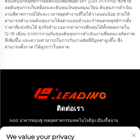
สนับสนุนกลยุทธ์การผลิตแบบเพียงพอดีเวลา (just-in-time) ซึ่งช่วย
ลดต้นทุนการเก็บสต็อกและต้นทุนเงินทุนหมุนเวียน ต้นทุนการดำเนิน
งานที่คาดการณ์ได้และเวลาหยุดทำงานที่ไม่ได้วางแผนน้อย ช่วยให้
สามารถคำนวณต้นทุนงานได้อย่างแม่นยำและกำหนดกลยุทธ์การตั้ง
ราคาที่แข่งขันได้ ธุรกิจจำนวนมากสามารถคืนทุนได้ทั้งหมดภายใน
12-18 เดือน จากการรวมกันของต้นทุนการดำเนินงานที่ลดลง ผลิตภาพ
ที่เพิ่มขึ้น และความสามารถในการรับงานตัดที่มีมูลค่าสูงขึ้น ซึ่ง
สามารถตั้งราคาได้สูงกว่าในตลาด
ติดต่อเรา
Add: อาคารหยุนซู เขตอุตสาหกรรมเทคโนโลยีสูง เมืองจี้หนาน
มณฑลซานตง
We value your privacy
โทรศัพท์:
+86-13280023931