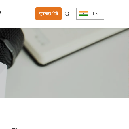
ं
पूछताछ भेजें
HI