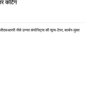
जर कटिंग
एफआरपी जैसे उन्नत कंपोजिट्स की शून्य-टेपर, कार्बन-मुक्त