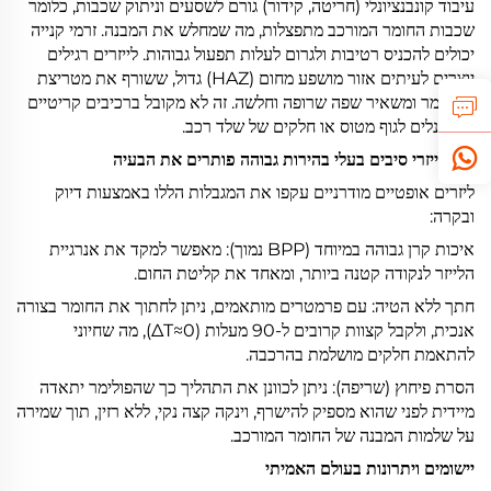
עיבוד קונבנציונלי (חריטה, קידור) גורם לשסעים וניתוק שכבות, כלומר
שכבות החומר המורכב מתפצלות, מה שמחלש את המבנה. זרמי קנייה
יכולים להכניס רטיבות ולגרום לעלות תפעול גבוהות. לייזרים רגילים
יוצרים לעיתים אזור מושפע מחום (HAZ) גדול, ששורף את מטריצת
הפולימר ומשאיר שפה שרופה וחלשה. זה לא מקובל ברכיבים קריטיים
כמו פנלים לגוף מטוס או חלקים של שלד רכב.
איך לייזרי סיבים בעלי בהירות גבוהה פותרים את הבעיה
ליזרים אופטיים מודרניים עקפו את המגבלות הללו באמצעות דיוק
ובקרה:
איכות קרן גבוהה במיוחד (BPP נמוך): מאפשר למקד את אנרגיית
הלייזר לנקודה קטנה ביותר, ומאחד את קליטת החום.
חתך ללא הטיה: עם פרמטרים מותאמים, ניתן לחתוך את החומר בצורה
אנכית, ולקבל קצוות קרובים ל-90 מעלות (ΔT≈0), מה שחיוני
להתאמת חלקים מושלמת בהרכבה.
הסרת פיחוץ (שריפה): ניתן לכוונן את התהליך כך שהפולימר יתאדה
מיידית לפני שהוא מספיק להישרף, וינקה קצה נקי, ללא רזין, תוך שמירה
על שלמות המבנה של החומר המורכב.
יישומים ויתרונות בעולם האמיתי