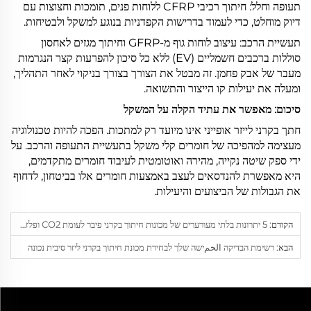
תעופה וחלל: חיתוך רכיבי CFRP ללוחות פנים, תומכות וחצוצות עם
דיוק מוחלט, כדי לעמוד בדרישות הקפדניות בנוגע למשקל ולבטיחות.
תעשיית הרכב: עיצוב לוחות גוף מ-GFRP וחיתוך מגזים לאחסון
סוללות ברכבים חשמליים (EV) ללא כל סיכון להפרעות קצר הנגרמות
מעבר של אבק פחמן. זה מבטל את הצורך בצורך בניקוי לאחר התהליך,
ומעלה את יעילות קו הייצור והתשואה.
סיכום:
מאפשר את עתיד הקלה על המשקל
חתך בקרני לייזר אופייני אינו מיועד רק למתכות. הפכה להיות טכנולוגיה
מעצימה למהפיכה של חומרים קלי משקל בתעשיית התעופה והרכב. על
ידי ספק שיטה נקייה, מהירה ואוטומטית לעיבוד חומרים מתקדמים,
היא מאפשרת להנדסאים לעצב באמצעות חומרים אלו בביטחון, לדחוף
את הגבולות של הביצועים והיעילות.
הקודם:
5 יתרונות בלתי מעורערים של מכונות חיתוך בקרני פיבר לעומת CO2 ופלזמה
הבא:
רשימת הבדיקה الخمישה שלך לבחירת מכונת חיתוך בקרני ליזר סיבית נכונה