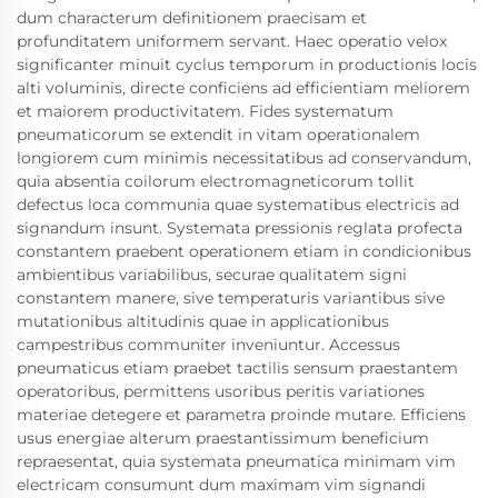
dum characterum definitionem praecisam et
profunditatem uniformem servant. Haec operatio velox
significanter minuit cyclus temporum in productionis locis
alti voluminis, directe conficiens ad efficientiam meliorem
et maiorem productivitatem. Fides systematum
pneumaticorum se extendit in vitam operationalem
longiorem cum minimis necessitatibus ad conservandum,
quia absentia coilorum electromagneticorum tollit
defectus loca communia quae systematibus electricis ad
signandum insunt. Systemata pressionis reglata profecta
constantem praebent operationem etiam in condicionibus
ambientibus variabilibus, securae qualitatem signi
constantem manere, sive temperaturis variantibus sive
mutationibus altitudinis quae in applicationibus
campestribus communiter inveniuntur. Accessus
pneumaticus etiam praebet tactilis sensum praestantem
operatoribus, permittens usoribus peritis variationes
materiae detegere et parametra proinde mutare. Efficiens
usus energiae alterum praestantissimum beneficium
repraesentat, quia systemata pneumatica minimam vim
electricam consumunt dum maximam vim signandi