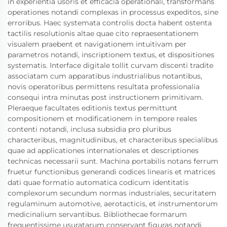
in experientia usoris et efficacia operationali, transformans
operationes notandi complexas in processus expeditos, sine
erroribus. Haec systemata controlis docta habent ostenta
tactilis resolutionis altae quae cito repraesentationem
visualem praebent et navigationem intuitivam per
parametros notandi, inscriptionem textus, et dispositiones
systematis. Interface digitale tollit curvam discenti tradite
associatam cum apparatibus industrialibus notantibus,
novis operatoribus permittens resultata professionalia
consequi intra minutas post instructionem primitivam.
Pleraeque facultates editionis textus permittunt
compositionem et modificationem in tempore reales
contenti notandi, inclusa subsidia pro pluribus
characteribus, magnitudinibus, et characteribus specialibus
quae ad applicationes internationales et descriptiones
technicas necessarii sunt. Machina portabilis notans ferrum
fruetur functionibus generandi codices linearis et matrices
dati quae formatio automatica codicum identitatis
complexorum secundum normas industriales, securitatem
regulaminum automotive, aerotacticis, et instrumentorum
medicinalium servantibus. Bibliothecae formarum
frequentissime usuratarum conservant figuras notandi,