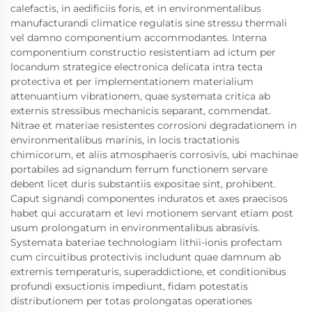
calefactis, in aedificiis foris, et in environmentalibus
manufacturandi climatice regulatis sine stressu thermali
vel damno componentium accommodantes. Interna
componentium constructio resistentiam ad ictum per
locandum strategice electronica delicata intra tecta
protectiva et per implementationem materialium
attenuantium vibrationem, quae systemata critica ab
externis stressibus mechanicis separant, commendat.
Nitrae et materiae resistentes corrosioni degradationem in
environmentalibus marinis, in locis tractationis
chimicorum, et aliis atmosphaeris corrosivis, ubi machinae
portabiles ad signandum ferrum functionem servare
debent licet duris substantiis expositae sint, prohibent.
Caput signandi componentes induratos et axes praecisos
habet qui accuratam et levi motionem servant etiam post
usum prolongatum in environmentalibus abrasivis.
Systemata bateriae technologiam lithii-ionis profectam
cum circuitibus protectivis includunt quae damnum ab
extremis temperaturis, superaddictione, et conditionibus
profundi exsuctionis impediunt, fidam potestatis
distributionem per totas prolongatas operationes