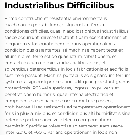
Industrialibus Difficilibus
Firma constructio et resistentia environmentalis
machinarum portabilium ad signandum ferrum
conditiones difficiles, quae in applicationibus industrialibus
saepe occurrunt, directe tractant, fidam exercitationem et
longiorem vitae durationem in duris operationalibus
condicionibus garantantes. Hi machinae habent tecta ex
alluminio vel ferro solido quae ictum, vibrationem, et
contactum cum chimicis industrialibus, oleis, et
solventibus detergentibus in locis fabricationis et aedificiis
sustinere possunt. Machina portabilis ad signandum ferrum
systemata signandi profecta includit quae praestant gradus
protectionis IP65 vel superiores, ingressum pulveris et
penetrationem humoris, quae interna electronica et
componentes mechanicos compromittere possent,
prohibentes. Haec resistentia ad tempestatem operationem
foris in pluvia, nivibus, et condicionibus alti humiditatis sine
deteriore performance vel defectu componentium
permittit. Specificae tolerantiae ad temperaturam saepe
inter -20°C et +60°C variant, operationem in locis non