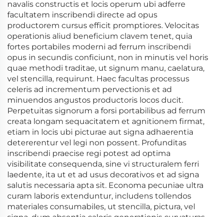
navalis constructis et locis operum ubi adferre
facultatem inscribendi directe ad opus
productorem cursus efficit promptiores. Velocitas
operationis aliud beneficium clavem tenet, quia
fortes portabiles moderni ad ferrum inscribendi
opus in secundis conficiunt, non in minutis vel horis
quae methodi traditae, ut signum manu, caelatura,
vel stencilla, requirunt. Haec facultas processus
celeris ad incrementum pervectionis et ad
minuendos angustos productoris locos ducit.
Perpetuitas signorum a forsi portabilibus ad ferrum
creata longam sequacitatem et agnitionem firmat,
etiam in locis ubi picturae aut signa adhaerentia
detererentur vel legi non possent. Profunditas
inscribendi praecise regi potest ad optima
visibilitate consequenda, sine vi structuralem ferri
laedente, ita ut et ad usus decorativos et ad signa
salutis necessaria apta sit. Economa pecuniae ultra
curam laboris extenduntur, includens tollendos
materiales consumabiles, ut stencilla, pictura, vel