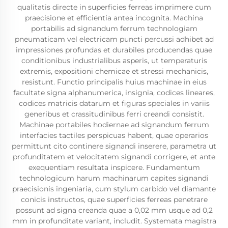
qualitatis directe in superficies ferreas imprimere cum
praecisione et efficientia antea incognita. Machina
portabilis ad signandum ferrum technologiam
pneumaticam vel electricam puncti percussi adhibet ad
impressiones profundas et durabiles producendas quae
conditionibus industrialibus asperis, ut temperaturis
extremis, expositioni chemicae et stressi mechanicis,
resistunt. Functio principalis huius machinae in eius
facultate signa alphanumerica, insignia, codices lineares,
codices matricis datarum et figuras speciales in variis
generibus et crassitudinibus ferri creandi consistit.
Machinae portabiles hodiernae ad signandum ferrum
interfacies tactiles perspicuas habent, quae operarios
permittunt cito continere signandi inserere, parametra ut
profunditatem et velocitatem signandi corrigere, et ante
exequentiam resultata inspicere. Fundamentum
technologicum harum machinarum capites signandi
praecisionis ingeniaria, cum stylum carbido vel diamante
conicis instructos, quae superficies ferreas penetrare
possunt ad signa creanda quae a 0,02 mm usque ad 0,2
mm in profunditate variant, includit. Systemata magistra