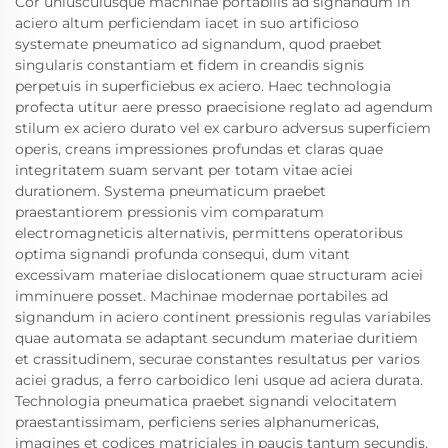
Cor uniuscuiusque machinae portabilis ad signandum in
aciero altum perficiendam iacet in suo artificioso
systemate pneumatico ad signandum, quod praebet
singularis constantiam et fidem in creandis signis
perpetuis in superficiebus ex aciero. Haec technologia
profecta utitur aere presso praecisione reglato ad agendum
stilum ex aciero durato vel ex carburo adversus superficiem
operis, creans impressiones profundas et claras quae
integritatem suam servant per totam vitae aciei
durationem. Systema pneumaticum praebet
praestantiorem pressionis vim comparatum
electromagneticis alternativis, permittens operatoribus
optima signandi profunda consequi, dum vitant
excessivam materiae dislocationem quae structuram aciei
imminuere posset. Machinae modernae portabiles ad
signandum in aciero continent pressionis regulas variabiles
quae automata se adaptant secundum materiae duritiem
et crassitudinem, securae constantes resultatus per varios
aciei gradus, a ferro carboidico leni usque ad aciera durata.
Technologia pneumatica praebet signandi velocitatem
praestantissimam, perficiens series alphanumericas,
imagines et codices matriciales in paucis tantum secundis,