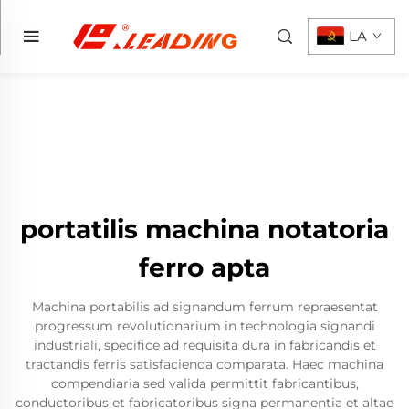
LA
portatilis machina notatoria
ferro apta
Machina portabilis ad signandum ferrum repraesentat
progressum revolutionarium in technologia signandi
industriali, specifice ad requisita dura in fabricandis et
tractandis ferris satisfacienda comparata. Haec machina
compendiaria sed valida permittit fabricantibus,
conductoribus et fabricatoribus signa permanentia et altae