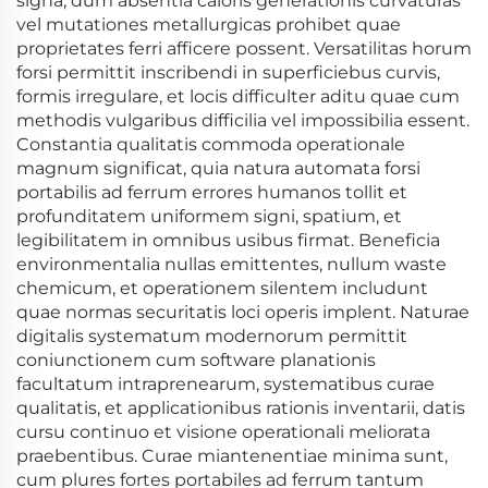
signa, dum absentia caloris generationis curvaturas
vel mutationes metallurgicas prohibet quae
proprietates ferri afficere possent. Versatilitas horum
forsi permittit inscribendi in superficiebus curvis,
formis irregulare, et locis difficulter aditu quae cum
methodis vulgaribus difficilia vel impossibilia essent.
Constantia qualitatis commoda operationale
magnum significat, quia natura automata forsi
portabilis ad ferrum errores humanos tollit et
profunditatem uniformem signi, spatium, et
legibilitatem in omnibus usibus firmat. Beneficia
environmentalia nullas emittentes, nullum waste
chemicum, et operationem silentem includunt
quae normas securitatis loci operis implent. Naturae
digitalis systematum modernorum permittit
coniunctionem cum software planationis
facultatum intraprenearum, systematibus curae
qualitatis, et applicationibus rationis inventarii, datis
cursu continuo et visione operationali meliorata
praebentibus. Curae miantenentiae minima sunt,
cum plures fortes portabiles ad ferrum tantum