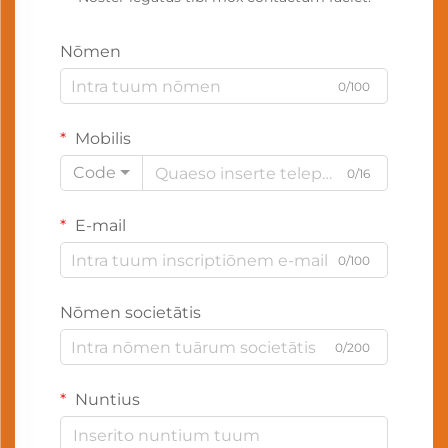
Nōmen
0/100
Mobilis
Code
0/16
E-mail
0/100
Nōmen societātis
0/200
Nuntius