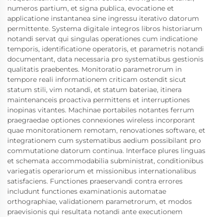
numeros partium, et signa publica, evocatione et
applicatione instantanea sine ingressu iterativo datorum
permittente. Systema digitale integros libros historiarum
notandi servat qui singulas operationes cum indicatione
temporis, identificatione operatoris, et parametris notandi
documentant, data necessaria pro systematibus gestionis
qualitatis praebentes. Monitoratio parametrorum in
tempore reali informationem criticam ostendit sicut
statum stili, vim notandi, et statum bateriae, itinera
maintenanceis proactiva permittens et interruptiones
inopinas vitantes. Machinae portabiles notantes ferrum
praegraedae optiones connexiones wireless incorporant
quae monitorationem remotam, renovationes software, et
integrationem cum systematibus aedium possibilant pro
commutatione datorum continua. Interface plures linguas
et schemata accommodabilia subministrat, conditionibus
variegatis operariorum et missionibus internationalibus
satisfaciens. Functiones praeservandi contra errores
includunt functiones examinationis automatae
orthographiae, validationem parametrorum, et modos
praevisionis qui resultata notandi ante executionem