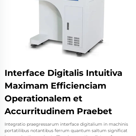
Interface Digitalis Intuitiva
Maximam Efficienciam
Operationalem et
Accurritudinem Praebet
Integratio praegressarum interface digitalium in machinis
portatilibus notantibus ferrum quantum saltum significat