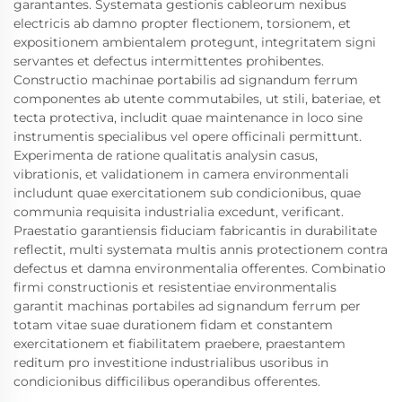
garantantes. Systemata gestionis cableorum nexibus
electricis ab damno propter flectionem, torsionem, et
expositionem ambientalem protegunt, integritatem signi
servantes et defectus intermittentes prohibentes.
Constructio machinae portabilis ad signandum ferrum
componentes ab utente commutabiles, ut stili, bateriae, et
tecta protectiva, includit quae maintenance in loco sine
instrumentis specialibus vel opere officinali permittunt.
Experimenta de ratione qualitatis analysin casus,
vibrationis, et validationem in camera environmentali
includunt quae exercitationem sub condicionibus, quae
communia requisita industrialia excedunt, verificant.
Praestatio garantiensis fiduciam fabricantis in durabilitate
reflectit, multi systemata multis annis protectionem contra
defectus et damna environmentalia offerentes. Combinatio
firmi constructionis et resistentiae environmentalis
garantit machinas portabiles ad signandum ferrum per
totam vitae suae durationem fidam et constantem
exercitationem et fiabilitatem praebere, praestantem
reditum pro investitione industrialibus usoribus in
condicionibus difficilibus operandibus offerentes.