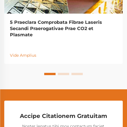
5 Praeclara Comprobata Fibrae Laseris
Secandi Praerogativae Prae CO2 et
Plasmate
Vide Amplius
Accipe Citationem Gratuitam
Noster legatus tibi mox contactum faciet.