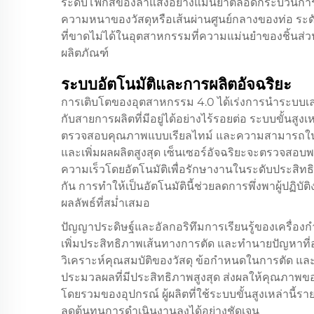
ระดับโฟกัสของลำแสงอย่างแม่นยำตลอดกระบวนการตัด
ความหนาของวัสดุหรือเส้นผ่านศูนย์กลางของท่อ ระดั
ที่ขาดไม่ได้ในอุตสาหกรรมที่ความแม่นยำของชิ้น
ผลิตภัณฑ์
ระบบอัตโนมัติและการผลิตอัจฉริยะ
การเติบโตของอุตสาหกรรม 4.0 ได้เร่งการนำระบบเล
กับสายการผลิตที่มีอยู่ได้อย่างไร้รอยต่อ ระบบขั้นสูง
ตรวจสอบคุณภาพแบบเรียลไทม์ และความสามารถในกา
และเพิ่มผลผลิตสูงสุด เซ็นเซอร์อัจฉริยะจะตรวจสอบพ
ความเร็วโดยอัตโนมัติเพื่อรักษางานในระดับประสิทธ
กัน การทำให้เป็นอัตโนมัตินี้ช่วยลดการพึ่งพาผู้ปฏิบ
ผลลัพธ์ที่สม่ำเสมอ
ปัญญาประดิษฐ์และอัลกอริทึมการเรียนรู้ของเครื่อง
เพิ่มประสิทธิภาพเส้นทางการตัด และทำนายปัญหาที่อา
วิเคราะห์คุณสมบัติของวัสดุ ข้อกำหนดในการตัด แ
ประมวลผลที่มีประสิทธิภาพสูงสุด ส่งผลให้คุณภาพของ
โดยรวมของอุปกรณ์ ผู้ผลิตที่ใช้ระบบขั้นสูงเหล่านี
ลดต้นทุนการดำเนินงานลงได้อย่างชัดเจน