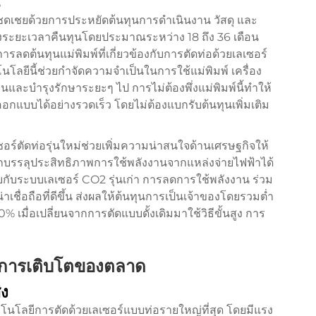
กชดเชยด้วยการประหยัดต้นทุนการดำเนินงาน วัสดุ และ
ะยะเวลาคืนทุนโดยประมาณระหว่าง 18 ถึง 36 เดือน
ลดต้นทุนแม่พิมพ์ที่เกี่ยวข้องกับการตัดท่อด้วยเลเซอร์
คโนโลยีนี้ช่วยกำจัดความจำเป็นในการใช้แม่พิมพ์ เครื่อง
่ยนและบำรุงรักษาระยะๆ ไป การไม่ต้องพึ่งแม่พิมพ์นี้ทำให้
แบบได้อย่างรวดเร็ว โดยไม่ต้องแบกรับต้นทุนเพิ่มเติม
์ตัดท่อรุ่นใหม่ช่วยเพิ่มความน่าสนใจด้านเศรษฐกิจให้
มารถบรรลุประสิทธิภาพการใช้พลังงานจากแหล่งจ่ายไฟฟ้าได้
ยบกับระบบเลเซอร์ CO2 รุ่นเก่า การลดการใช้พลังงาน ร่วม
่อถือที่ดีขึ้น ส่งผลให้ต้นทุนการเป็นเจ้าของโดยรวมต่ำ
เมื่อเปลี่ยนจากการตัดแบบดั้งเดิมมาใช้วิธีขั้นสูง
การ
ะการเติบโตของตลาด
ง
โนโลยีการตัดด้วยเลเซอร์แบบท่อรายใหญ่ที่สุด โดยมีแรง