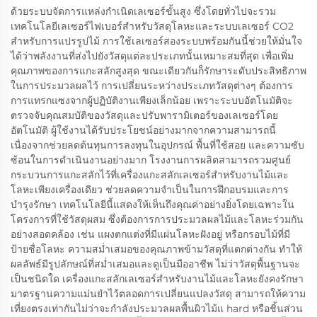
ด้วยระบบจัดการแหล่งกำเนิดเลเซอร์ขั้นสูง ซึ่งโดยทั่วไปจะรวม
เทคโนโลยีเลเซอร์ไฟเบอร์สำหรับวัสดุโลหะและระบบเลเซอร์ CO2
สำหรับการแปรรูปไม้ การใช้เลเซอร์สองระบบพร้อมกันนี้ช่วยให้มั่นใจ
ได้ว่าพลังงานที่ส่งไปยังวัสดุแต่ละประเภทนั้นเหมาะสมที่สุด เพื่อเพิ่ม
คุณภาพของการแกะสลักสูงสุด ขณะเดียวกันก็รักษาระดับประสิทธิภาพ
ในการประมวลผลไว้ การเปลี่ยนระหว่างประเภทวัสดุต่างๆ ต้องการ
การแทรกแซงจากผู้ปฏิบัติงานเพียงเล็กน้อย เพราะระบบอัตโนมัติจะ
ตรวจจับคุณสมบัติของวัสดุและปรับพารามิเตอร์ของเลเซอร์โดย
อัตโนมัติ ผู้ใช้งานได้รับประโยชน์อย่างมากจากความสามารถนี้
เนื่องจากช่วยลดต้นทุนการลงทุนในอุปกรณ์ พื้นที่ใช้สอย และความซับ
ซ้อนในการดำเนินงานอย่างมาก โรงงานการผลิตสามารถรวมศูนย์
กระบวนการแกะสลักไว้ที่เครื่องแกะสลักเลเซอร์สำหรับงานไม้และ
โลหะเพียงเครื่องเดียว ช่วยลดความจำเป็นในการฝึกอบรมและการ
บำรุงรักษา เทคโนโลยีนี้แสดงให้เห็นถึงคุณค่าอย่างยิ่งโดยเฉพาะใน
โครงการที่ใช้วัสดุผสม ซึ่งต้องการการประมวลผลไม้และโลหะร่วมกัน
อย่างสอดคล้อง เช่น แผงตกแต่งที่มีแผ่นโลหะฝังอยู่ หรือกรอบไม้ที่มี
ป้ายชื่อโลหะ ความสม่ำเสมอของคุณภาพข้ามวัสดุที่แตกต่างกัน ทำให้
ผลลัพธ์มีรูปลักษณ์ที่สม่ำเสมอและดูเป็นมืออาชีพ ไม่ว่าวัสดุพื้นฐานจะ
เป็นชนิดใด เครื่องแกะสลักเลเซอร์สำหรับงานไม้และโลหะยังคงรักษา
มาตรฐานความแม่นยำไว้ตลอดการเปลี่ยนแปลงวัสดุ สามารถให้ความ
เที่ยงตรงเท่ากันไม่ว่าจะกำลังประมวลผลพื้นผิวไม้แ hard หรือชิ้นส่วน