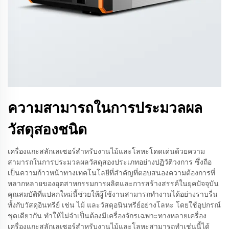
ความสามารถในการประมวลผล
วัสดุสองชนิด
เครื่องแกะสลักเลเซอร์สำหรับงานไม้และโลหะโดดเด่นด้วยความ
สามารถในการประมวลผลวัสดุสองประเภทอย่างปฏิวัติวงการ ซึ่งถือ
เป็นความก้าวหน้าทางเทคโนโลยีที่สำคัญที่ตอบสนองความต้องการที่
หลากหลายของอุตสาหกรรมการผลิตและการสร้างสรรค์ในยุคปัจจุบัน
คุณสมบัติที่แปลกใหม่นี้ช่วยให้ผู้ใช้งานสามารถทำงานได้อย่างราบรื่น
ทั้งกับวัสดุอินทรีย์ เช่น ไม้ และวัสดุอนินทรีย์อย่างโลหะ โดยใช้อุปกรณ์
ชุดเดียวกัน ทำให้ไม่จำเป็นต้องมีเครื่องจักรเฉพาะทางหลายเครื่อง
เครื่องแกะสลักเลเซอร์สำหรับงานไม้และโลหะสามารถทำเช่นนี้ได้