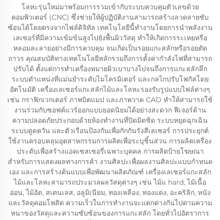
โลหะรุ่นใหม่มาพร้อมการรวมเข้ากับระบบควบคุมตัวเลขด้วย
คอมพิวเตอร์ (CNC) ซึ่งช่วยให้ผู้ปฏิบัติงานสามารถสร้างลวดลายซับ
ซ้อนได้โดยตรงจากไฟล์ดิจิทัล เทคโนโลยีนี้ทำงานโดยการนำพลังงาน
เลเซอร์ที่มีความเข้มข้นสูงไปยังพื้นผิววัสดุ ทำให้เกิดการระเหยหรือ
หลอมละลายอย่างมีการควบคุม จนเกิดเป็นรอยแกะสลักหรือรอยตัด
ถาวร คุณสมบัติทางเทคโนโลยีหลักรวมถึงการตั้งค่ากำลังไฟที่สามารถ
ปรับได้ ตั้งแต่การทำเครื่องหมายผิวเบาบางไปจนถึงการแกะสลักลึก
ระบบตำแหน่งที่แม่นยำระดับไมโครมิเตอร์ และกลไกปรับโฟกัสโดย
อัตโนมัติ เครื่องเลเซอร์แกะสลักไม้และโลหะรองรับรูปแบบไฟล์ต่างๆ
เช่น กราฟิกเวกเตอร์ ภาพบิตแมป และภาพวาด CAD ทำให้สามารถใช้
งานร่วมกับซอฟต์แวร์ออกแบบยอดนิยมได้อย่างสะดวก ฟีเจอร์ด้าน
ความปลอดภัยประกอบด้วยห้องทำงานที่ปิดมิดชิด ระบบหยุดฉุกเฉิน
ระบบดูดควัน และตัวเรือนป้องกันเพื่อกักกันรังสีเลเซอร์ การประยุกต์
ใช้งานครอบคลุมอุตสาหกรรมการผลิตเพื่อระบุชิ้นส่วน การผลิตเครื่อง
ประดับเพื่อสร้างแอคเซสเซอรี่เฉพาะบุคคล การผลิตป้ายโฆษณา
สำหรับการแสดงผลทางการค้า งานศิลปะเพื่อผลงานศิลปะแบบกำหนด
เอง และการสร้างต้นแบบเพื่อพัฒนาผลิตภัณฑ์ เครื่องเลเซอร์แกะสลัก
ไม้และโลหะสามารถประมวลผลวัสดุต่างๆ เช่น ไม้แ hard, ไม้เนื้อ
อ่อน, ไม้อัด, สเตนเลส, อลูมิเนียม, ทองเหลือง, ทองแดง, อะคริลิก, หนัง
และวัสดุคอมโพสิต ความเร็วในการทำงานจะแตกต่างกันไปตามความ
หนาของวัสดุและความซับซ้อนของการแกะสลัก โดยทั่วไปอัตราการ