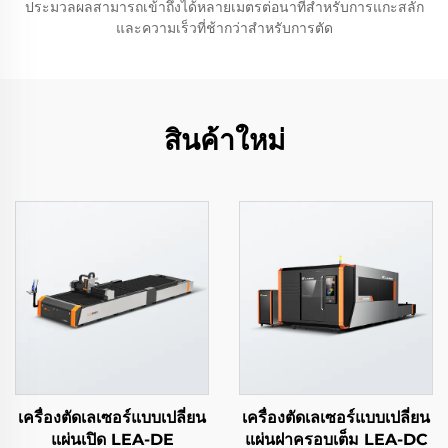
ประมวลผลสามารถเข้าถึงได้หลายเมตรต่อนาทีสำหรับการแกะสลัก
และความเร็วที่ช้ากว่าสำหรับการตัด
สินค้าใหม่
เครื่องตัดเลเซอร์แบบเปลี่ยน
เครื่องตัดเลเซอร์แบบเปลี่ยน
แผ่นเปิด LEA-DE
แผ่นฝาครอบเต็ม LEA-DC