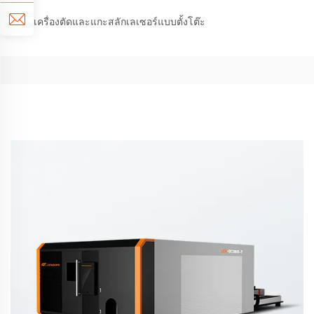
เครื่องตัดและแกะสลักเลเซอร์แบบตั้งโต๊ะ