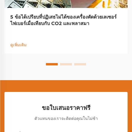
5 ข้อได้เปรียบที่ปฏิเสธไม่ได้ของเครื่องตัดด้วยเลเซอร์
ไฟเบอร์เมื่อเทียบกับ CO2 และพลาสมา
ดูเพิ่มเติม
ขอใบเสนอราคาฟรี
ตัวแทนของเราจะติดต่อคุณในไม่ช้า