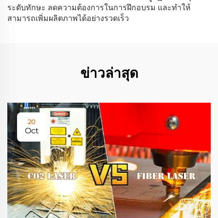
ระดับทักษะ ลดความต้องการในการฝึกอบรม และทำให้
สามารถเพิ่มผลิตภาพได้อย่างรวดเร็ว
ข่าวล่าสุด
20
Oct