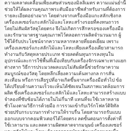
ความคลาดเคลื่อนเพียงเศษส่วนของมิลลิเมตร ความแม่นยำนี้
ช่วยให้ได้ผลงานคุณภาพระดับมืออาชีพสำหรับงานที่ต้องการ
รายละเอียดอย่างมาก โดยต่างจากเครื่องมือแกะสลักเชิงกล
เครื่องเลเซอร์แกะสลักไม้และโลหะสร้างรอยที่คงทนถาวร
โดยไม่สัมผัสวัสดุโดยตรง จึงไม่เกิดการสึกหรอของเครื่องมือ
และรักษามาตรฐานคุณภาพไว้ตลอดการผลิตจำนวนมาก ผู้
ใช้ได้รับประโยชน์จากความหลากหลายที่ยอดเยี่ยม เพราะ
เครื่องเลเซอร์แกะสลักไม้และโลหะเพียงเครื่องเดียวสามารถ
ทำงานกับวัสดุหลายประเภท ช่วยลดต้นทุนการลงทุนใน
อุปกรณ์และการใช้พื้นที่เมื่อเทียบกับเครื่องจักรเฉพาะทางแยก
ต่างหาก วิธีการประมวลผลแบบไม่สัมผัสนี้ช่วยรักษาความ
สมบูรณ์ของวัสดุ โดยหลีกเลี่ยงความเค้นทางกล การสั่น
สะเทือน หรือการเสียรูปที่อาจเกิดขึ้นจากเครื่องมือทั่วไป ข้อ
ได้เปรียบด้านความเร็วจะเห็นได้ชัดเจนในสภาพแวดล้อมการ
ผลิต ซึ่งเครื่องเลเซอร์แกะสลักไม้และโลหะสามารถสร้างแบบ
จำลองที่ซับซ้อนได้ภายในไม่กี่นาที แทนที่จะใช้เวลาหลาย
ชั่วโมงตามวิธีการด้วยมือ การรวมเข้ากับเวิร์กโฟลว์ดิจิทัล
ช่วยปรับกระบวนการทำงานให้ราบรื่น โดยสามารถรับแบบ
ออกแบบจากคอมพิวเตอร์ได้โดยตรง ลดขั้นตอนการตั้งค่าที่
ใช้เวลานาน และลดความผิดพลาดจากมนุษย์ เครื่องเลเซอร์