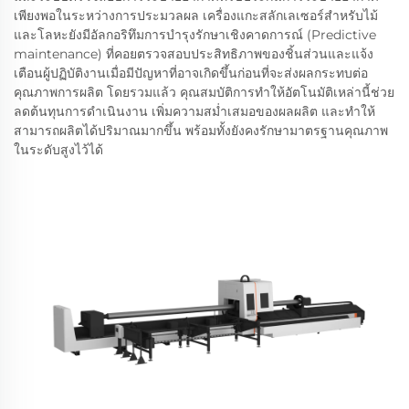
เพียงพอในระหว่างการประมวลผล เครื่องแกะสลักเลเซอร์สำหรับไม้
และโลหะยังมีอัลกอริทึมการบำรุงรักษาเชิงคาดการณ์ (Predictive
maintenance) ที่คอยตรวจสอบประสิทธิภาพของชิ้นส่วนและแจ้ง
เตือนผู้ปฏิบัติงานเมื่อมีปัญหาที่อาจเกิดขึ้นก่อนที่จะส่งผลกระทบต่อ
คุณภาพการผลิต โดยรวมแล้ว คุณสมบัติการทำให้อัตโนมัติเหล่านี้ช่วย
ลดต้นทุนการดำเนินงาน เพิ่มความสม่ำเสมอของผลผลิต และทำให้
สามารถผลิตได้ปริมาณมากขึ้น พร้อมทั้งยังคงรักษามาตรฐานคุณภาพ
ในระดับสูงไว้ได้