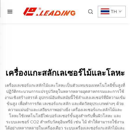
TH
เครื่องแกะสลักเลเซอร์ไม้และโลหะ
เครื่องเลเซอร์แกะสลักไม้และโลหะเป็นตัวแทนของเทคโนโลยีขั้นสูงที่
ปฏิวัติกระบวนการแปรรูปวัสดุในหลากหลายอุตสาหกรรมและการใช้
งานเชิงสร้างสรรค์ อุปกรณ์อันทันสมัยนี้ใช้ลำแสงเลเซอร์ที่มีความเข้ม
ข้นสูง เพื่อทำการกัด เลเซอร์แกะสลัก และตัดวัสดุประเภทต่างๆ ด้วย
ความแม่นยำและเสถียรภาพอย่างยิ่ง เครื่องเลเซอร์แกะสลักไม้และ
โลหะใช้เทคโนโลยีไฟเบอร์เลเซอร์ขั้นสูงสำหรับพื้นผิวโลหะ และ
ระบบเลเซอร์ CO2 สำหรับวัสดุอินทรีย์ เช่น ไม้ ทำให้สามารถใช้งาน
ได้อย่างหลากหลายในเครื่องเดียว ระบบเครื่องเลเซอร์แกะสลักไม้และ