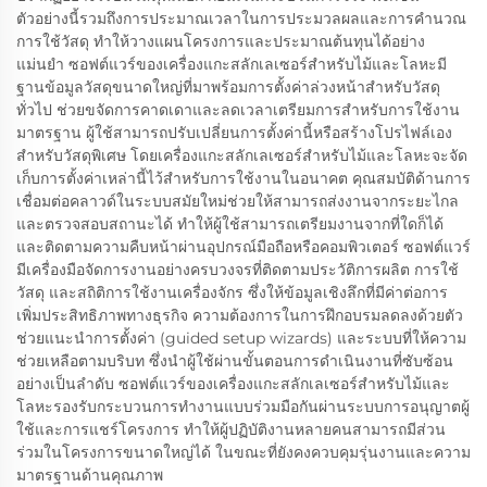
ตัวอย่างนี้รวมถึงการประมาณเวลาในการประมวลผลและการคำนวณ
การใช้วัสดุ ทำให้วางแผนโครงการและประมาณต้นทุนได้อย่าง
แม่นยำ ซอฟต์แวร์ของเครื่องแกะสลักเลเซอร์สำหรับไม้และโลหะมี
ฐานข้อมูลวัสดุขนาดใหญ่ที่มาพร้อมการตั้งค่าล่วงหน้าสำหรับวัสดุ
ทั่วไป ช่วยขจัดการคาดเดาและลดเวลาเตรียมการสำหรับการใช้งาน
มาตรฐาน ผู้ใช้สามารถปรับเปลี่ยนการตั้งค่านี้หรือสร้างโปรไฟล์เอง
สำหรับวัสดุพิเศษ โดยเครื่องแกะสลักเลเซอร์สำหรับไม้และโลหะจะจัด
เก็บการตั้งค่าเหล่านี้ไว้สำหรับการใช้งานในอนาคต คุณสมบัติด้านการ
เชื่อมต่อคลาวด์ในระบบสมัยใหม่ช่วยให้สามารถส่งงานจากระยะไกล
และตรวจสอบสถานะได้ ทำให้ผู้ใช้สามารถเตรียมงานจากที่ใดก็ได้
และติดตามความคืบหน้าผ่านอุปกรณ์มือถือหรือคอมพิวเตอร์ ซอฟต์แวร์
มีเครื่องมือจัดการงานอย่างครบวงจรที่ติดตามประวัติการผลิต การใช้
วัสดุ และสถิติการใช้งานเครื่องจักร ซึ่งให้ข้อมูลเชิงลึกที่มีค่าต่อการ
เพิ่มประสิทธิภาพทางธุรกิจ ความต้องการในการฝึกอบรมลดลงด้วยตัว
ช่วยแนะนำการตั้งค่า (guided setup wizards) และระบบที่ให้ความ
ช่วยเหลือตามบริบท ซึ่งนำผู้ใช้ผ่านขั้นตอนการดำเนินงานที่ซับซ้อน
อย่างเป็นลำดับ ซอฟต์แวร์ของเครื่องแกะสลักเลเซอร์สำหรับไม้และ
โลหะรองรับกระบวนการทำงานแบบร่วมมือกันผ่านระบบการอนุญาตผู้
ใช้และการแชร์โครงการ ทำให้ผู้ปฏิบัติงานหลายคนสามารถมีส่วน
ร่วมในโครงการขนาดใหญ่ได้ ในขณะที่ยังคงควบคุมรุ่นงานและความ
มาตรฐานด้านคุณภาพ