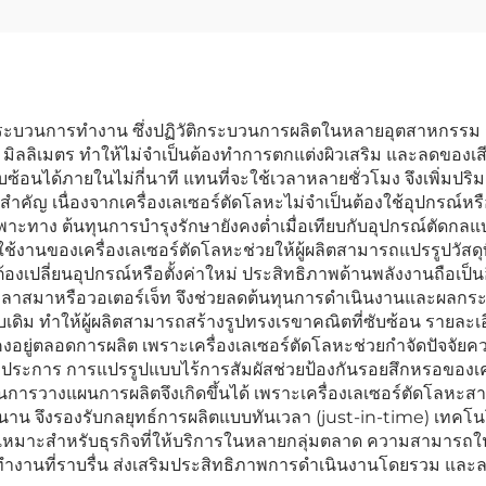
กระบวนการทำงาน ซึ่งปฏิวัติกระบวนการผลิตในหลายอุตสาหกรรม ก่
 มิลลิเมตร ทำให้ไม่จำเป็นต้องทำการตกแต่งผิวเสริม และลดของเสี
บซ้อนได้ภายในไม่กี่นาที แทนที่จะใช้เวลาหลายชั่วโมง จึงเพิ่
ำคัญ เนื่องจากเครื่องเลเซอร์ตัดโลหะไม่จำเป็นต้องใช้อุปกรณ์หรือ
พาะทาง ต้นทุนการบำรุงรักษายังคงต่ำเมื่อเทียบกับอุปกรณ์ตัดกลแบบ
งานของเครื่องเลเซอร์ตัดโลหะช่วยให้ผู้ผลิตสามารถแปรรูปวัสดุที
เปลี่ยนอุปกรณ์หรือตั้งค่าใหม่ ประสิทธิภาพด้านพลังงานถือเป็น
งพลาสมาหรือวอเตอร์เจ็ท จึงช่วยลดต้นทุนการดำเนินงานและผลกระท
บเดิม ทำให้ผู้ผลิตสามารถสร้างรูปทรงเรขาคณิตที่ซับซ้อน รายละเอ
อยู่ตลอดการผลิต เพราะเครื่องเลเซอร์ตัดโลหะช่วยกำจัดปัจจัยค
ุกประการ การแปรรูปแบบไร้การสัมผัสช่วยป้องกันรอยสึกหรอของเครื
ุ่นในการวางแผนการผลิตจึงเกิดขึ้นได้ เพราะเครื่องเลเซอร์ตัดโล
วลานาน จึงรองรับกลยุทธ์การผลิตแบบทันเวลา (just-in-time) เทค
 จึงเหมาะสำหรับธุรกิจที่ให้บริการในหลายกลุ่มตลาด ความสามารถใ
ารทำงานที่ราบรื่น ส่งเสริมประสิทธิภาพการดำเนินงานโดยรวม แ