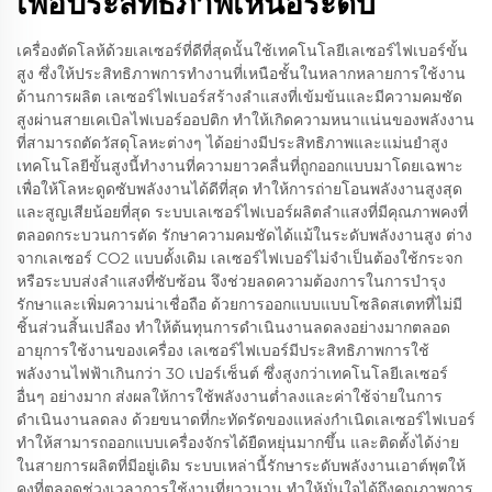
เพื่อประสิทธิภาพเหนือระดับ
เครื่องตัดโลห้ด้วยเลเซอร์ที่ดีที่สุดนั้นใช้เทคโนโลยีเลเซอร์ไฟเบอร์ขั้น
สูง ซึ่งให้ประสิทธิภาพการทำงานที่เหนือชั้นในหลากหลายการใช้งาน
ด้านการผลิต เลเซอร์ไฟเบอร์สร้างลำแสงที่เข้มข้นและมีความคมชัด
สูงผ่านสายเคเบิลไฟเบอร์ออปติก ทำให้เกิดความหนาแน่นของพลังงาน
ที่สามารถตัดวัสดุโลหะต่างๆ ได้อย่างมีประสิทธิภาพและแม่นยำสูง
เทคโนโลยีขั้นสูงนี้ทำงานที่ความยาวคลื่นที่ถูกออกแบบมาโดยเฉพาะ
เพื่อให้โลหะดูดซับพลังงานได้ดีที่สุด ทำให้การถ่ายโอนพลังงานสูงสุด
และสูญเสียน้อยที่สุด ระบบเลเซอร์ไฟเบอร์ผลิตลำแสงที่มีคุณภาพคงที่
ตลอดกระบวนการตัด รักษาความคมชัดได้แม้ในระดับพลังงานสูง ต่าง
จากเลเซอร์ CO2 แบบดั้งเดิม เลเซอร์ไฟเบอร์ไม่จำเป็นต้องใช้กระจก
หรือระบบส่งลำแสงที่ซับซ้อน จึงช่วยลดความต้องการในการบำรุง
รักษาและเพิ่มความน่าเชื่อถือ ด้วยการออกแบบแบบโซลิดสเตทที่ไม่มี
ชิ้นส่วนสิ้นเปลือง ทำให้ต้นทุนการดำเนินงานลดลงอย่างมากตลอด
อายุการใช้งานของเครื่อง เลเซอร์ไฟเบอร์มีประสิทธิภาพการใช้
พลังงานไฟฟ้าเกินกว่า 30 เปอร์เซ็นต์ ซึ่งสูงกว่าเทคโนโลยีเลเซอร์
อื่นๆ อย่างมาก ส่งผลให้การใช้พลังงานต่ำลงและค่าใช้จ่ายในการ
ดำเนินงานลดลง ด้วยขนาดที่กะทัดรัดของแหล่งกำเนิดเลเซอร์ไฟเบอร์
ทำให้สามารถออกแบบเครื่องจักรได้ยืดหยุ่นมากขึ้น และติดตั้งได้ง่าย
ในสายการผลิตที่มีอยู่เดิม ระบบเหล่านี้รักษาระดับพลังงานเอาต์พุตให้
คงที่ตลอดช่วงเวลาการใช้งานที่ยาวนาน ทำให้มั่นใจได้ถึงคุณภาพการ