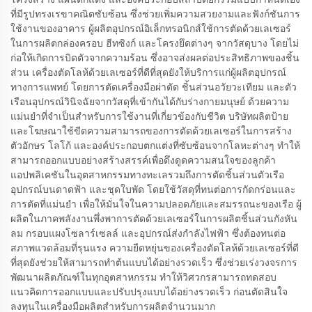
ที่มีรูปทรงเรขาคณิตซับซ้อน ซึ่งช่วยเพิ่มความสวยงามและฟังก์ชันการ
ใช้งานของอาคาร ผู้ผลิตอุปกรณ์อิเล็กทรอนิกส์ใช้การตัดด้วยเลเซอร์
ในการผลิตกล่องครอบ ฮีทซิงก์ และโครงยึดต่างๆ จากวัสดุบาง โดยไม่
ก่อให้เกิดการบิดตัวจากความร้อน ซึ่งอาจส่งผลต่อประสิทธิภาพของชิ้น
ส่วน เครื่องตัดโลห้ด้วยเลเซอร์ที่ดีที่สุดยังให้บริการแก่ผู้ผลิตอุปกรณ์
ทางการแพทย์ โดยการตัดเครื่องมือผ่าตัด ชิ้นส่วนอวัยวะเทียม และตัว
เรือนอุปกรณ์วินิจฉัยจากวัสดุที่เข้ากันได้กับร่างกายมนุษย์ ด้วยความ
แม่นยำที่จำเป็นสำหรับการใช้งานที่เกี่ยวข้องกับชีวิต บริษัทผลิตป้าย
และโฆษณาใช้ขีดความสามารถของการตัดด้วยเลเซอร์ในการสร้าง
ตัวอักษร โลโก้ และองค์ประกอบตกแต่งที่ซับซ้อนจากโลหะต่างๆ ทำให้
สามารถออกแบบอย่างสร้างสรรค์เพื่อดึงดูดความสนใจของลูกค้า
แอปพลิเคชันในอุตสาหกรรมทางทะเลรวมถึงการตัดชิ้นส่วนตัวเรือ
อุปกรณ์บนดาดฟ้า และชุดใบพัด โดยใช้วัสดุที่ทนต่อการกัดกร่อนและ
การตัดที่แม่นยำ เพื่อให้มั่นใจในความปลอดภัยและสมรรถนะของเรือ ผู้
ผลิตในภาคพลังงานพึ่งพาการตัดด้วยเลเซอร์ในการผลิตชิ้นส่วนกังหัน
ลม กรอบแผงโซลาร์เซลล์ และอุปกรณ์ส่งกำลังไฟฟ้า ซึ่งต้องทนต่อ
สภาพแวดล้อมที่รุนแรง ความยืดหยุ่นของเครื่องตัดโลห้ด้วยเลเซอร์ที่ดี
ที่สุดยังช่วยให้สามารถทำต้นแบบได้อย่างรวดเร็ว ซึ่งช่วยเร่งวงจรการ
พัฒนาผลิตภัณฑ์ในทุกอุตสาหกรรม ทำให้วิศวกรสามารถทดสอบ
แนวคิดการออกแบบและปรับปรุงแบบได้อย่างรวดเร็ว ก่อนตัดสินใจ
ลงทุนในเครื่องมือผลิตสำหรับการผลิตจำนวนมาก