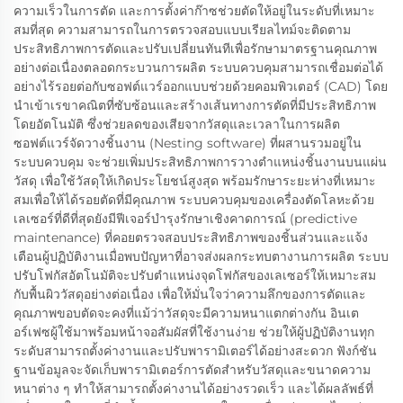
ความเร็วในการตัด และการตั้งค่าก๊าซช่วยตัดให้อยู่ในระดับที่เหมาะ
สมที่สุด ความสามารถในการตรวจสอบแบบเรียลไทม์จะติดตาม
ประสิทธิภาพการตัดและปรับเปลี่ยนทันทีเพื่อรักษามาตรฐานคุณภาพ
อย่างต่อเนื่องตลอดกระบวนการผลิต ระบบควบคุมสามารถเชื่อมต่อได้
อย่างไร้รอยต่อกับซอฟต์แวร์ออกแบบช่วยด้วยคอมพิวเตอร์ (CAD) โดย
นำเข้าเรขาคณิตที่ซับซ้อนและสร้างเส้นทางการตัดที่มีประสิทธิภาพ
โดยอัตโนมัติ ซึ่งช่วยลดของเสียจากวัสดุและเวลาในการผลิต
ซอฟต์แวร์จัดวางชิ้นงาน (Nesting software) ที่ผสานรวมอยู่ใน
ระบบควบคุม จะช่วยเพิ่มประสิทธิภาพการวางตำแหน่งชิ้นงานบนแผ่น
วัสดุ เพื่อใช้วัสดุให้เกิดประโยชน์สูงสุด พร้อมรักษาระยะห่างที่เหมาะ
สมเพื่อให้ได้รอยตัดที่มีคุณภาพ ระบบควบคุมของเครื่องตัดโลหะด้วย
เลเซอร์ที่ดีที่สุดยังมีฟีเจอร์บำรุงรักษาเชิงคาดการณ์ (predictive
maintenance) ที่คอยตรวจสอบประสิทธิภาพของชิ้นส่วนและแจ้ง
เตือนผู้ปฏิบัติงานเมื่อพบปัญหาที่อาจส่งผลกระทบตางานการผลิต ระบบ
ปรับโฟกัสอัตโนมัติจะปรับตำแหน่งจุดโฟกัสของเลเซอร์ให้เหมาะสม
กับพื้นผิววัสดุอย่างต่อเนื่อง เพื่อให้มั่นใจว่าความลึกของการตัดและ
คุณภาพขอบตัดจะคงที่แม้ว่าวัสดุจะมีความหนาแตกต่างกัน อินเต
อร์เฟซผู้ใช้มาพร้อมหน้าจอสัมผัสที่ใช้งานง่าย ช่วยให้ผู้ปฏิบัติงานทุก
ระดับสามารถตั้งค่างานและปรับพารามิเตอร์ได้อย่างสะดวก ฟังก์ชัน
ฐานข้อมูลจะจัดเก็บพารามิเตอร์การตัดสำหรับวัสดุและขนาดความ
หนาต่าง ๆ ทำให้สามารถตั้งค่างานได้อย่างรวดเร็ว และได้ผลลัพธ์ที่