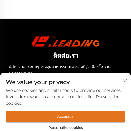
ติดต่อเรา
Add: อาคารหยุนซู เขตอุตสาหกรรมเทคโนโลยีสูง เมืองจี้หนาน
มณฑลซานตง
We value your privacy
โทรศัพท์:
+86-13280023931
We use cookies and similar tools to provide our services.
อีเมล:
[email protected]
If you don't want to accept all cookies, click Personalize
cookies.
สงวนลิขสิทธิ์ © 2025 บริษัท เลดดิ้ง (ซานตง) อุปกรณ์ซีเอ็นซี จำกัด สงวน
ลิขสิทธิ์ทั้งหมด -
นโยบายความเป็นส่วนตัว
Accept all
Personalize cookies