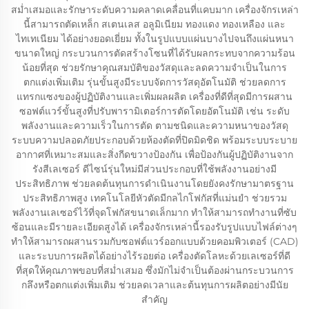
สม่ำเสมอและรักษาระดับความคลาดเคลื่อนที่แคบมาก เครื่องจักรเหล่า
นี้สามารถตัดเหล็ก สเตนเลส อลูมิเนียม ทองแดง ทองเหลือง และ
ไทเทเนียม ได้อย่างยอดเยี่ยม ทั้งในรูปแบบแผ่นบางไปจนถึงแผ่นหนา
ขนาดใหญ่ กระบวนการตัดสร้างโซนที่ได้รับผลกระทบจากความร้อน
น้อยที่สุด ช่วยรักษาคุณสมบัติของวัสดุและลดความจำเป็นในการ
ตกแต่งเพิ่มเติม รุ่นขั้นสูงมีระบบจัดการวัสดุอัตโนมัติ ช่วยลดการ
แทรกแซงของผู้ปฏิบัติงานและเพิ่มผลผลิต เครื่องที่ดีที่สุดมีการผสาน
ซอฟต์แวร์ขั้นสูงที่ปรับพารามิเตอร์การตัดโดยอัตโนมัติ เช่น ระดับ
พลังงานและความเร็วในการตัด ตามชนิดและความหนาของวัสดุ
ระบบความปลอดภัยประกอบด้วยห้องตัดที่ปิดมิดชิด พร้อมระบบระบาย
อากาศที่เหมาะสมและสิ่งกีดขวางป้องกัน เพื่อป้องกันผู้ปฏิบัติงานจาก
รังสีเลเซอร์ ดีไซน์รุ่นใหม่มีส่วนประกอบที่ใช้พลังงานอย่างมี
ประสิทธิภาพ ช่วยลดต้นทุนการดำเนินงานโดยยังคงรักษามาตรฐาน
ประสิทธิภาพสูง เทคโนโลยีหัวตัดมีกลไกโฟกัสที่แม่นยำ ช่วยรวม
พลังงานเลเซอร์ไว้ที่จุดโฟกัสขนาดเล็กมาก ทำให้สามารถทำงานที่ซับ
ซ้อนและมีรายละเอียดสูงได้ เครื่องจักรเหล่านี้รองรับรูปแบบไฟล์ต่างๆ
ทำให้สามารถผสานรวมกับซอฟต์แวร์ออกแบบด้วยคอมพิวเตอร์ (CAD)
และระบบการผลิตได้อย่างไร้รอยต่อ เครื่องตัดโลหะด้วยเลเซอร์ที่ดี
ที่สุดให้คุณภาพขอบที่สม่ำเสมอ ซึ่งมักไม่จำเป็นต้องผ่านกระบวนการ
กลึงหรือตกแต่งเพิ่มเติม ช่วยลดเวลาและต้นทุนการผลิตอย่างมีนัย
สำคัญ