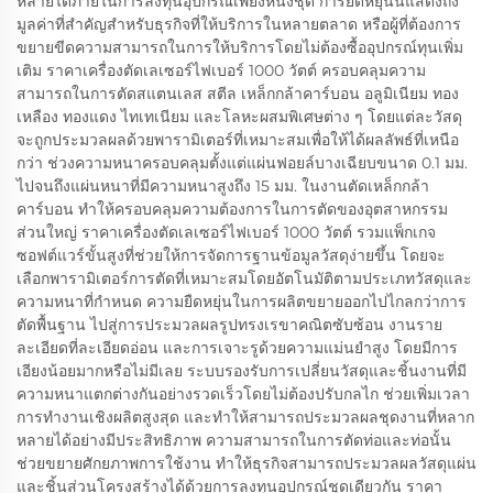
หลายได้ภายในการลงทุนอุปกรณ์เพียงหนึ่งชุด การยืดหยุ่นนี้แสดงถึง
มูลค่าที่สำคัญสำหรับธุรกิจที่ให้บริการในหลายตลาด หรือผู้ที่ต้องการ
ขยายขีดความสามารถในการให้บริการโดยไม่ต้องซื้ออุปกรณ์ทุนเพิ่ม
เติม ราคาเครื่องตัดเลเซอร์ไฟเบอร์ 1000 วัตต์ ครอบคลุมความ
สามารถในการตัดสแตนเลส สตีล เหล็กกล้าคาร์บอน อลูมิเนียม ทอง
เหลือง ทองแดง ไทเทเนียม และโลหะผสมพิเศษต่าง ๆ โดยแต่ละวัสดุ
จะถูกประมวลผลด้วยพารามิเตอร์ที่เหมาะสมเพื่อให้ได้ผลลัพธ์ที่เหนือ
กว่า ช่วงความหนาครอบคลุมตั้งแต่แผ่นฟอยล์บางเฉียบขนาด 0.1 มม.
ไปจนถึงแผ่นหนาที่มีความหนาสูงถึง 15 มม. ในงานตัดเหล็กกล้า
คาร์บอน ทำให้ครอบคลุมความต้องการในการตัดของอุตสาหกรรม
ส่วนใหญ่ ราคาเครื่องตัดเลเซอร์ไฟเบอร์ 1000 วัตต์ รวมแพ็กเกจ
ซอฟต์แวร์ขั้นสูงที่ช่วยให้การจัดการฐานข้อมูลวัสดุง่ายขึ้น โดยจะ
เลือกพารามิเตอร์การตัดที่เหมาะสมโดยอัตโนมัติตามประเภทวัสดุและ
ความหนาที่กำหนด ความยืดหยุ่นในการผลิตขยายออกไปไกลกว่าการ
ตัดพื้นฐาน ไปสู่การประมวลผลรูปทรงเรขาคณิตซับซ้อน งานราย
ละเอียดที่ละเอียดอ่อน และการเจาะรูด้วยความแม่นยำสูง โดยมีการ
เอียงน้อยมากหรือไม่มีเลย ระบบรองรับการเปลี่ยนวัสดุและชิ้นงานที่มี
ความหนาแตกต่างกันอย่างรวดเร็วโดยไม่ต้องปรับกลไก ช่วยเพิ่มเวลา
การทำงานเชิงผลิตสูงสุด และทำให้สามารถประมวลผลชุดงานที่หลาก
หลายได้อย่างมีประสิทธิภาพ ความสามารถในการตัดท่อและท่อนั้น
ช่วยขยายศักยภาพการใช้งาน ทำให้ธุรกิจสามารถประมวลผลวัสดุแผ่น
และชิ้นส่วนโครงสร้างได้ด้วยการลงทุนอุปกรณ์ชุดเดียวกัน ราคา