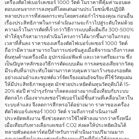
เครื่องตัดไฟเบอร์เลเซอร์ 1000 วัตต์ ในราคาที่คุ้มค่ามอบผล
ตอบแทนจากการลงทุนที่โดดเด่นผ่านประโยชน์เชิงปฏิบัติ
หลายประการที่ส่งผลกระทบโดยตรงต่อกำไรของคุณ ก่อนอื่น
เรื่องประสิทธิภาพในการดำเนินงานจะก้าวไปสู่ระดับใหม่ด้วย
ความเร็วในการตัดที่เร็วกว่าวิธีการแบบดั้งเดิมถึง 300-500%
ทำให้ธุรกิจสามารถดำเนินโครงการได้มากขึ้นภายในกรอบ
เวลาที่สั้นลง ราคาของเครื่องตัดไฟเบอร์เลเซอร์ 1000 วัตต์
ถือว่ามีความสามารถในการแข่งขันสูงเมื่อพิจารณาถึงการลด
ต้นทุนด้านเครื่องมือ อุปกรณ์แม่พิมพ์ และเวลาเตรียมงาน ซึ่ง
เป็นปัญหาหลักของวิธีการตัดแบบเดิม การลดของเสียจากวัสดุ
มีระดับที่น่าประทับใจผ่านการควบคุมความกว้างของรอยตัด
อย่างแม่นยำและซอฟต์แวร์จัดเรียงแผ่นอัจฉริยะที่ใช้วัสดุแผ่น
ให้มีประสิทธิภาพสูงสุด มักช่วยประหยัดต้นทุนวัตถุดิบได้ 15-
20% ต่อปี ค่าบำรุงรักษาก็ลดลงอย่างมากเมื่อเทียบกับระบบ
ตัดกลไก เนื่องจากเลเซอร์ไฟเบอร์ไม่มีชิ้นส่วนที่เคลื่อนไหวใน
ระบบลำแสง จึงลดการสึกหรอได้อย่างมาก ราคาของเครื่อง
ตัดไฟเบอร์เลเซอร์ 1000 วัตต์ รวมถึงการดำเนินงานที่
ประหยัดพลังงาน ซึ่งช่วยลดการใช้ไฟฟ้าลงมากกว่าครึ่งหนึ่ง
เมื่อเทียบกับทางเลือกเลเซอร์ CO2 ส่งผลให้ประหยัดเงินได้
หลายพันดอลลาร์ต่อปีสำหรับการดำเนินงานปริมาณมาก
คุณภาพที่สม่ำเสมอช่วยกำจัดงานแก้ไขที่มีค่าใช้จ่ายสูงและ