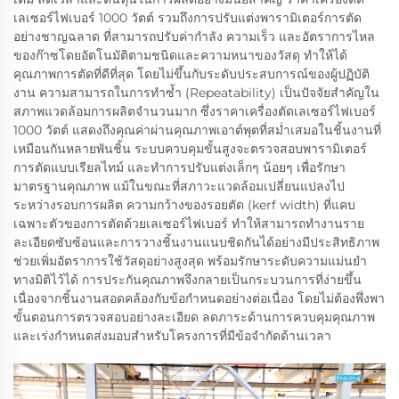
เลเซอร์ไฟเบอร์ 1000 วัตต์ รวมถึงการปรับแต่งพารามิเตอร์การตัด
อย่างชาญฉลาด ที่สามารถปรับค่ากำลัง ความเร็ว และอัตราการไหล
ของก๊าซโดยอัตโนมัติตามชนิดและความหนาของวัสดุ ทำให้ได้
คุณภาพการตัดที่ดีที่สุด โดยไม่ขึ้นกับระดับประสบการณ์ของผู้ปฏิบัติ
งาน ความสามารถในการทำซ้ำ (Repeatability) เป็นปัจจัยสำคัญใน
สภาพแวดล้อมการผลิตจำนวนมาก ซึ่งราคาเครื่องตัดเลเซอร์ไฟเบอร์
1000 วัตต์ แสดงถึงคุณค่าผ่านคุณภาพเอาต์พุตที่สม่ำเสมอในชิ้นงานที่
เหมือนกันหลายพันชิ้น ระบบควบคุมขั้นสูงจะตรวจสอบพารามิเตอร์
การตัดแบบเรียลไทม์ และทำการปรับแต่งเล็กๆ น้อยๆ เพื่อรักษา
มาตรฐานคุณภาพ แม้ในขณะที่สภาวะแวดล้อมเปลี่ยนแปลงไป
ระหว่างรอบการผลิต ความกว้างของรอยตัด (kerf width) ที่แคบ
เฉพาะตัวของการตัดด้วยเลเซอร์ไฟเบอร์ ทำให้สามารถทำงานราย
ละเอียดซับซ้อนและการวางชิ้นงานแนบชิดกันได้อย่างมีประสิทธิภาพ
ช่วยเพิ่มอัตราการใช้วัสดุอย่างสูงสุด พร้อมรักษาระดับความแม่นยำ
ทางมิติไว้ได้ การประกันคุณภาพจึงกลายเป็นกระบวนการที่ง่ายขึ้น
เนื่องจากชิ้นงานสอดคล้องกับข้อกำหนดอย่างต่อเนื่อง โดยไม่ต้องพึ่งพา
ขั้นตอนการตรวจสอบอย่างละเอียด ลดภาระด้านการควบคุมคุณภาพ
และเร่งกำหนดส่งมอบสำหรับโครงการที่มีข้อจำกัดด้านเวลา