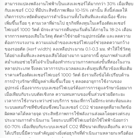
สามารถแปลงพลังงานไฟฟ้าเป็นแสงเลเซอร์ได้มากกว่า 30% เมื่อเทียบ
กับเลเซอร์ CO2 ที่มีประสิทธิภาพเพียง 10-15% เท่านั้น สิ่งนี้ส่งผลให้
เกิดการประหยัดต้นทุนการดำเนินงานทั้งในทันทีและต่อเนื่อง ซึ่งจะ
เพิ่มขึ้นเรื่อย ๆ ตามเวลาที่ผ่านไป ธุรกิจที่ลงทุนในเครื่องตัดเลเซอร์
ไฟเบอร์ 1000 วัตต์ มักจะสามารถคืนทุนเริ่มต้นได้ภายใน 18-24 เดือน
จากการลดของเสียในวัสดุ ตัดค่าใช้จ่ายด้านอุปกรณ์ตัด และลดความ
ต้องการแรงงาน ความแม่นยำของเลเซอร์ไฟเบอร์ช่วยลดความกว้าง
ของรอยตัด (kerf width) ลงเหลือประมาณ 0.1-0.3 มม. ทำให้ใช้วัสดุ
ได้อย่างเต็มที่และลดของเสียได้อย่างมาก นอกจากนี้ คุณภาพลำแสงที่
สม่ำเสมอช่วยให้ไม่จำเป็นต้องทำกระบวนการตกแต่งขั้นที่สองในงาน
หลายประเภท จึงลดเวลาการประมวลผลและต้นทุนที่เกี่ยวข้องเพิ่มเติม
ราคาเครื่องตัดเลเซอร์ไฟเบอร์ 1000 วัตต์ ยังรวมถึงข้อได้เปรียบด้าน
การบำรุงรักษาที่มีมูลค่าเพิ่มขึ้นเรื่อย ๆ ตลอดอายุการใช้งานของ
อุปกรณ์ เนื่องจากระบบเลเซอร์ไฟเบอร์ต้องการการดูแลรักษาน้อยมาก
เมื่อเทียบกับระบบตัดเชิงกล ความทนทานของชิ้นส่วนช่วยยืดระยะ
เวลาการใช้งานระหว่างช่วงบริการ ขณะที่การไม่มีกระจกสะท้อนและ
ระบบผสมก๊าซที่ซับซ้อนซึ่งพบในเลเซอร์ CO2 ช่วยลดจุดที่อาจเกิดข้อ
ผิดพลาดได้หลายจุด ประสิทธิภาพการใช้พลังงานส่งผลโดยตรงต่รงบ
ประมาณการดำเนินงาน โดยระบบที่ใช้ไฟเบอร์มักใช้ไฟฟ้าน้อยกว่า
60-70% เมื่อเทียบกับระบบเลเซอร์ CO2 ที่มีขนาดเทียบเคียงกัน ความ
ได้เปรียบนี้มีความสำคัญอย่างยิ่งต่อธุรกิจที่ดำเนินงานหลายกะหรือต้อง