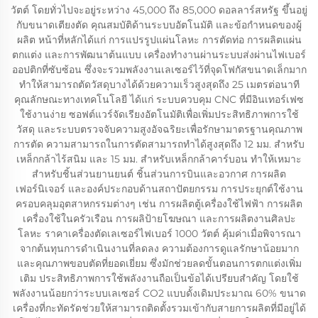
วัตต์ โดยทั่วไปจะอยู่ระหว่าง 45,000 ถึง 85,000 ดอลลาร์สหรัฐ ขึ้นอยู่
กับขนาดเตียงตัด คุณสมบัติด้านระบบอัตโนมัติ และข้อกำหนดของผู้
ผลิต หน้าที่หลักได้แก่ การแปรรูปแผ่นโลหะ การตัดท่อ การผลิตแผ่น
ตกแต่ง และการพัฒนาต้นแบบ เครื่องทำงานผ่านระบบส่งผ่านไฟเบอร์
ออปติกที่ซับซ้อน ซึ่งจะรวมพลังงานเลเซอร์ไว้ที่จุดโฟกัสขนาดเล็กมาก
ทำให้สามารถตัดวัสดุบางได้ด้วยความเร็วสูงสุดถึง 25 เมตรต่อนาที
คุณลักษณะทางเทคโนโลยี ได้แก่ ระบบควบคุม CNC ที่มีอินเทอร์เฟซ
ใช้งานง่าย ซอฟต์แวร์จัดเรียงอัตโนมัติเพื่อเพิ่มประสิทธิภาพการใช้
วัสดุ และระบบตรวจจับความสูงอัจฉริยะเพื่อรักษามาตรฐานคุณภาพ
การตัด ความสามารถในการตัดสามารถทำได้สูงสุดถึง 12 มม. สำหรับ
เหล็กกล้าไร้สนิม และ 15 มม. สำหรับเหล็กกล้าคาร์บอน ทำให้เหมาะ
สำหรับชิ้นส่วนยานยนต์ ชิ้นส่วนการบินและอวกาศ การผลิต
เฟอร์นิเจอร์ และองค์ประกอบด้านสถาปัตยกรรม การประยุกต์ใช้งาน
ครอบคลุมอุตสาหกรรมต่างๆ เช่น การผลิตตู้เครื่องใช้ไฟฟ้า การผลิต
เครื่องใช้ในครัวเรือน การผลิป้ายโฆษณา และการผลิตงานศิลปะ
โลหะ ราคาเครื่องตัดเลเซอร์ไฟเบอร์ 1000 วัตต์ คุ้มค่าเมื่อพิจารณา
จากต้นทุนการดำเนินงานที่ลดลง ความต้องการดูแลรักษาน้อยมาก
และคุณภาพขอบตัดที่ยอดเยี่ยม ซึ่งมักช่วยลดขั้นตอนการตกแต่งเพิ่ม
เติม ประสิทธิภาพการใช้พลังงานถือเป็นข้อได้เปรียบสำคัญ โดยใช้
พลังงานน้อยกว่าระบบเลเซอร์ CO2 แบบดั้งเดิมประมาณ 60% ขนาด
เครื่องที่กะทัดรัดช่วยให้สามารถติดตั้งรวมเข้ากับสายการผลิตที่มีอยู่ได้