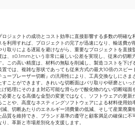
プロジェクトの成功とコスト効率に直接影響する多数の明確な
スを利用すれば、プロジェクトの完了が迅速になり、輸送費が
やり取りによる遅延を避けながら、重要なプロジェクトを直接
は、±0.1mmという非常に厳しい公差を実現し、従来の切
す。この高い精度は、材料の無駄を削減し、製造コストを下げ
装置では、複雑な形状であっても従来方式の最大10倍のスピー
チューブレーザー切断』の汎用性により、工具交換なしにさま
たすことができます。きれいな切断面はバリ取りや研磨といっ
上げ処理にそのまま対応可能な滑らかで酸化物のない切断端面
で必要となる高価な金型の変更ではなく、ソフトウェアの更新
ることや、高度なネスティングソフトウェアによる材料使用効
削減、切断あたりのエネルギー消費量の低減、そして産業廃棄
た品質を維持でき、ブランド基準の遵守と顧客満足の確保に不
なり、革新と市場差別化を支援します。