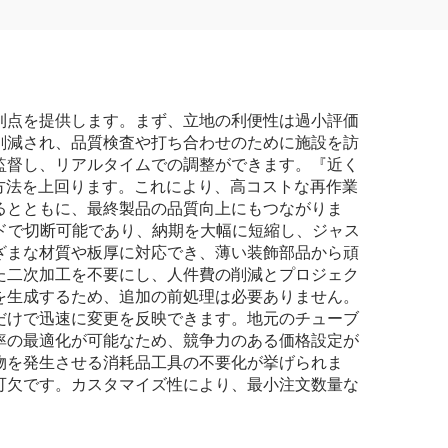
利点を提供します。まず、立地の利便性は過小評価
削減され、品質検査や打ち合わせのために施設を訪
監督し、リアルタイムでの調整ができます。『近く
断方法を上回ります。これにより、高コストな再作業
るとともに、最終製品の品質向上にもつながりま
ドで切断可能であり、納期を大幅に短縮し、ジャス
ざまな材質や板厚に対応でき、薄い装飾部品から頑
た二次加工を不要にし、人件費の削減とプロジェク
を生成するため、追加の前処理は必要ありません。
だけで迅速に変更を反映できます。地元のチューブ
率の最適化が可能なため、競争力のある価格設定が
物を発生させる消耗品工具の不要化が挙げられま
可欠です。カスタマイズ性により、最小注文数量な