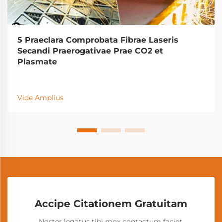
5 Praeclara Comprobata Fibrae Laseris
Secandi Praerogativae Prae CO2 et
Plasmate
Vide Amplius
Accipe Citationem Gratuitam
Noster legatus tibi mox contactum faciet.