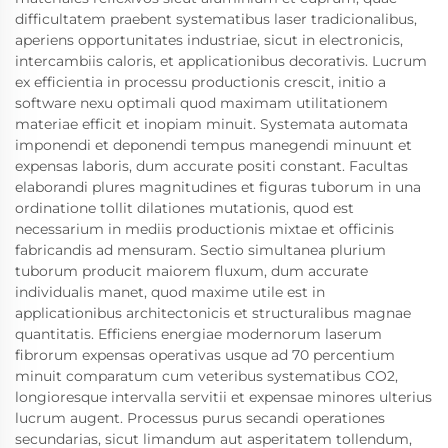
difficultatem praebent systematibus laser tradicionalibus,
aperiens opportunitates industriae, sicut in electronicis,
intercambiis caloris, et applicationibus decorativis. Lucrum
ex efficientia in processu productionis crescit, initio a
software nexu optimali quod maximam utilitationem
materiae efficit et inopiam minuit. Systemata automata
imponendi et deponendi tempus manegendi minuunt et
expensas laboris, dum accurate positi constant. Facultas
elaborandi plures magnitudines et figuras tuborum in una
ordinatione tollit dilationes mutationis, quod est
necessarium in mediis productionis mixtae et officinis
fabricandis ad mensuram. Sectio simultanea plurium
tuborum producit maiorem fluxum, dum accurate
individualis manet, quod maxime utile est in
applicationibus architectonicis et structuralibus magnae
quantitatis. Efficiens energiae modernorum laserum
fibrorum expensas operativas usque ad 70 percentium
minuit comparatum cum veteribus systematibus CO2,
longioresque intervalla servitii et expensae minores ulterius
lucrum augent. Processus purus secandi operationes
secundarias, sicut limandum aut asperitatem tollendum,