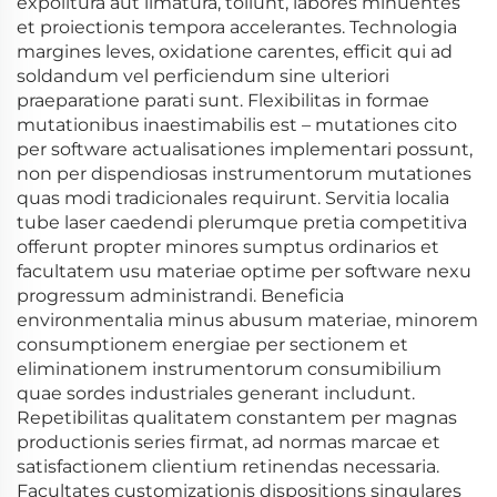
expolitura aut limatura, tollunt, labores minuentes
et proiectionis tempora accelerantes. Technologia
margines leves, oxidatione carentes, efficit qui ad
soldandum vel perficiendum sine ulteriori
praeparatione parati sunt. Flexibilitas in formae
mutationibus inaestimabilis est – mutationes cito
per software actualisationes implementari possunt,
non per dispendiosas instrumentorum mutationes
quas modi tradicionales requirunt. Servitia localia
tube laser caedendi plerumque pretia competitiva
offerunt propter minores sumptus ordinarios et
facultatem usu materiae optime per software nexu
progressum administrandi. Beneficia
environmentalia minus abusum materiae, minorem
consumptionem energiae per sectionem et
eliminationem instrumentorum consumibilium
quae sordes industriales generant includunt.
Repetibilitas qualitatem constantem per magnas
productionis series firmat, ad normas marcae et
satisfactionem clientium retinendas necessaria.
Facultates customizationis dispositions singulares