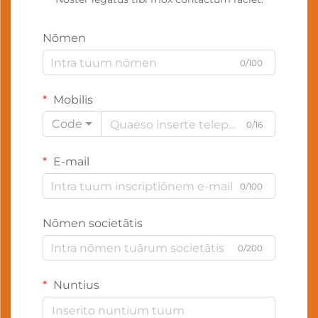
Nōmen
0/100
Mobilis
Code
0/16
E-mail
0/100
Nōmen societātis
0/200
Nuntius