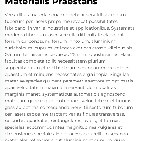
Materialis Praestans
Versatilitas materiae quam praebent serviitii sectonum
tuborum per lasers prope me revocat possibilitates
fabricandi in variis industriae et applicationibus. Systemata
moderna fibrorum laser sine ulla difficultate elaborant
ferrum carbonosum, ferrum innoxium, aluminium,
aurichalcum, cuprum, et leges exoticas crassitudinibus ab
0.5 mm tenuissimis usque ad 25 mm robustissimas. Haec
facultas completa tollit necessitatem plurium
suppeditantium et methodorum secandarum, expediens
quaestum et minuens necessitates erga inopia. Singulae
materiae species gaudent parametris sectonum optimatis
quae velocitatem maximam servant, dum qualitas
marginis manet, systematibus automaticis agnoscendi
materiam quae regunt potentiam, velocitatem, et figuras
gass ad optima consequenda. Serviitii sectonum tuborum
per lasers prope me tractant varias figuras transversas,
rotundas, quadratas, rectangulares, ovalis, et formas
speciales, accommodantes magnitudines vulgares et
dimensiones speciales. Hic processus excellit in secando
materiales reflexivos sicut aluminium et cuprum, quae