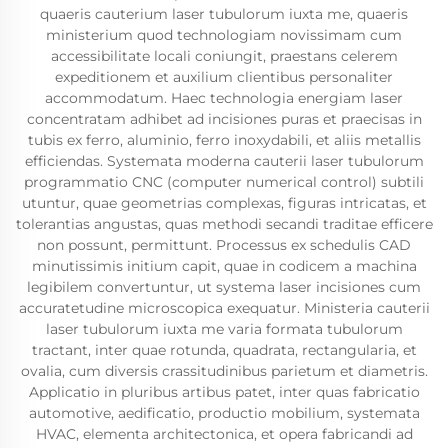
quaeris cauterium laser tubulorum iuxta me, quaeris
ministerium quod technologiam novissimam cum
accessibilitate locali coniungit, praestans celerem
expeditionem et auxilium clientibus personaliter
accommodatum. Haec technologia energiam laser
concentratam adhibet ad incisiones puras et praecisas in
tubis ex ferro, aluminio, ferro inoxydabili, et aliis metallis
efficiendas. Systemata moderna cauterii laser tubulorum
programmatio CNC (computer numerical control) subtili
utuntur, quae geometrias complexas, figuras intricatas, et
tolerantias angustas, quas methodi secandi traditae efficere
non possunt, permittunt. Processus ex schedulis CAD
minutissimis initium capit, quae in codicem a machina
legibilem convertuntur, ut systema laser incisiones cum
accuratetudine microscopica exequatur. Ministeria cauterii
laser tubulorum iuxta me varia formata tubulorum
tractant, inter quae rotunda, quadrata, rectangularia, et
ovalia, cum diversis crassitudinibus parietum et diametris.
Applicatio in pluribus artibus patet, inter quas fabricatio
automotive, aedificatio, productio mobilium, systemata
HVAC, elementa architectonica, et opera fabricandi ad