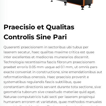
Praecisio et Qualitas
Controlis Sine Pari
Quaerenti praecisionem in sectoribus ubi tubus per
laserem secatur, haec qualitas maxime critica est quae
inter excellentes et mediocres munerarios discernit.
Technologia recentissima fascis fibrorum praecisionem
praebet erroris 0.05 mm usque ad 0.1 mm, ut omnis pars
exacte conveniat in constructione, sine emendationibus aut
reformationibus onerosis. Haec praecisio provenit e
systematibus regulandis fascis subtilibus, quae
constantiam directionis servant durante tota sectione, sive
geometria tuborum sive crassitudo materiae quid agat.
Naturae computatricis tubi secti per laserem propinqui
humanam errorem et varietates, quae methodos manuales