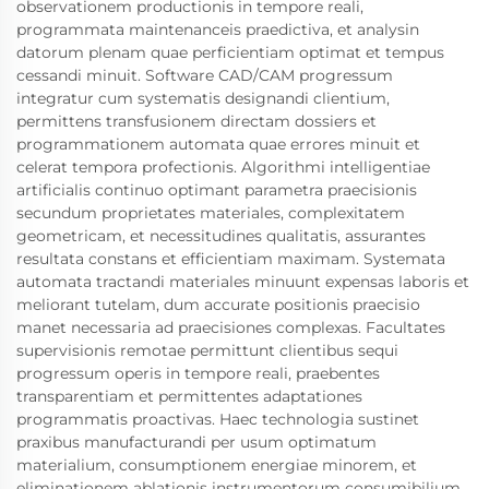
observationem productionis in tempore reali,
programmata maintenanceis praedictiva, et analysin
datorum plenam quae perficientiam optimat et tempus
cessandi minuit. Software CAD/CAM progressum
integratur cum systematis designandi clientium,
permittens transfusionem directam dossiers et
programmationem automata quae errores minuit et
celerat tempora profectionis. Algorithmi intelligentiae
artificialis continuo optimant parametra praecisionis
secundum proprietates materiales, complexitatem
geometricam, et necessitudines qualitatis, assurantes
resultata constans et efficientiam maximam. Systemata
automata tractandi materiales minuunt expensas laboris et
meliorant tutelam, dum accurate positionis praecisio
manet necessaria ad praecisiones complexas. Facultates
supervisionis remotae permittunt clientibus sequi
progressum operis in tempore reali, praebentes
transparentiam et permittentes adaptationes
programmatis proactivas. Haec technologia sustinet
praxibus manufacturandi per usum optimatum
materialium, consumptionem energiae minorem, et
eliminationem ablationis instrumentorum consumibilium.