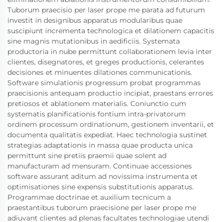
Tuborum praecisio per laser prope me parata ad futurum
investit in designibus apparatus modularibus quae
suscipiunt incrementa technologica et dilationem capacitis
sine magnis mutationibus in aedificiis. Systemata
productoria in nube permittunt collaborationem levia inter
clientes, disegnatores, et greges productionis, celerantes
decisiones et minuentes dilationes communicationis.
Software simulationis progressum probat programmas
praecisionis antequam productio incipiat, praestans errores
pretiosos et ablationem materialis. Coniunctio cum
systematis planificationis fontium intra-privatorum
ordinem processum ordinationum, gestionem inventarii, et
documenta qualitatis expediat. Haec technologia sustinet
strategias adaptationis in massa quae producta unica
permittunt sine pretiis praemii quae solent ad
manufacturam ad mensuram. Continuae accessiones
software assurant aditum ad novissima instrumenta et
optimisationes sine expensis substitutionis apparatus.
Programmae doctrinae et auxilium tecnicum a
praestantibus tuborum praecisione per laser prope me
adiuvant clientes ad plenas facultates technologiae utendi