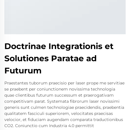
Doctrinae Integrationis et
Solutiones Paratae ad
Futurum
Praestantes tuborum praecisio per laser prope me servitiae
se praebent per coniunctionem novissima technologia
quae clientibus futurum successum et praerogativam
competitivam parat. Systemata fibrorum laser novissimi
generis sunt culmen technologiae praecidendis, praebentia
qualitatem fasciculi superiorem, velocitates praecisas
velocior, et fiduciam augendam comparata traductionibus
CO2. Coniunctio cum Industria 4.0 permittit