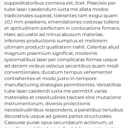
suppeditatoribus connexa est, licet. Praecisio per
tube laser caedendum iuxta me allata modos
tradicionales superat, tolerantes tam exigui quam
±0,1 mm praebens, emendationes costosas tollens
et aptitudinem perfectam in conlocatione firmans.
Haec accuratio ad minus abusum materiae,
inferiores productionis sumptus et meliorem
ultimam producti qualitatem trahit. Celeritas aliud
magnum praemium significat, modernis
systematibus laser per complicatas formas usque
ad decem vicibus velocius secantibus quam modi
conventionales, ducatum tempus vehementer
contrahentes et modo justo-in-tempore
manufacturing strategies permittentes. Versatilitas
tube laser caedendi iuxta me permittit varias
materiales et crassitudines tractare sine mutacione
instrumentorum, diversis proiectionis
necessitudinibus respondens, a parietibus tenuibus
decorativis usque ad graves partes structurales.
Caesurae purae opus secundarum actionum, ut