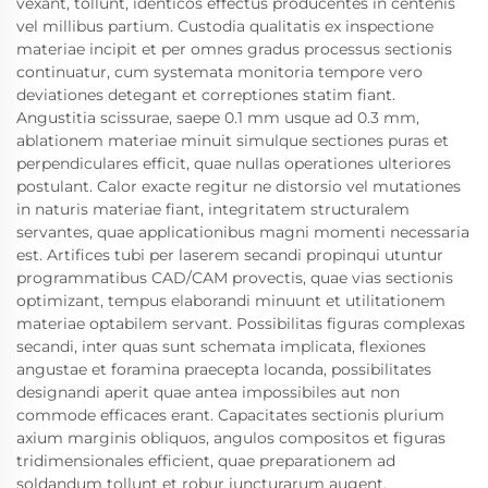
vexant, tollunt, identicos effectus producentes in centenis
vel millibus partium. Custodia qualitatis ex inspectione
materiae incipit et per omnes gradus processus sectionis
continuatur, cum systemata monitoria tempore vero
deviationes detegant et correptiones statim fiant.
Angustitia scissurae, saepe 0.1 mm usque ad 0.3 mm,
ablationem materiae minuit simulque sectiones puras et
perpendiculares efficit, quae nullas operationes ulteriores
postulant. Calor exacte regitur ne distorsio vel mutationes
in naturis materiae fiant, integritatem structuralem
servantes, quae applicationibus magni momenti necessaria
est. Artifices tubi per laserem secandi propinqui utuntur
programmatibus CAD/CAM provectis, quae vias sectionis
optimizant, tempus elaborandi minuunt et utilitationem
materiae optabilem servant. Possibilitas figuras complexas
secandi, inter quas sunt schemata implicata, flexiones
angustae et foramina praecepta locanda, possibilitates
designandi aperit quae antea impossibiles aut non
commode efficaces erant. Capacitates sectionis plurium
axium marginis obliquos, angulos compositos et figuras
tridimensionales efficient, quae preparationem ad
soldandum tollunt et robur iuncturarum augent.