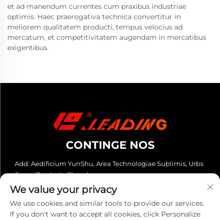
et ad manendum currentes cum praxibus industriae
optimis. Haec praerogativa technica convertitur in
meliorem qualitatem producti, tempus velocius ad
mercatum, et competitivitatem augendam in mercatibus
exigentibus.
CONTINGE NOS
Add: Aedificium YunShu, Area Technologiae Sublimis, Urbs
Jinan, Provincia Shandong
We value your privacy
Tel:
+86-13280023931
We use cookies and similar tools to provide our services.
E-mail:
[email protected]
If you don't want to accept all cookies, click Personalize