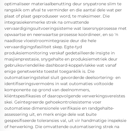
optimaliseer materiaalbenutting deur snypatrone slim te
rangskik om afval te verminder en die aantal dele wat per
plaat of plaat geproduseer word, te maksimeer. Die
integrasiekenmerke strek na omvattende
vervaardigingsuitvoeringsisteme wat lasersnyprosesse met
opwaartse en neerwaartse prosesse koördineer, en so 'n
naadlose vloeistroomintegrasie deur die hele
vervaardigingsfasiliteit skep. Egte-tyd
produksiemonitoring verskaf gedetailleerde insigte in
masjienprestasie, snygehalte en produksiemetriek deur
gebruiksvriendelike dashboard-koppelvlakke wat vanaf
enige genetwerkte toestel toeganklik is. Die
outomatiseringstelsel sluit gevorderde deelsortering- en
identifiseringsvermoëns in wat outomaties voltooide
komponente op grond van deelnommers,
kliëntspesifikasies of daaropvolgende verwerkingsvereistes
skei. Geïntegreerde gehoekontrolesisteme voer
outomatiese dimensionele verifikasie en randgehalte-
assessering uit, en merk enige dele wat buite
gespesifiseerde toleransies val, uit vir handmatige inspeksie
of herwerking. Die omvattende outomatisering strek na