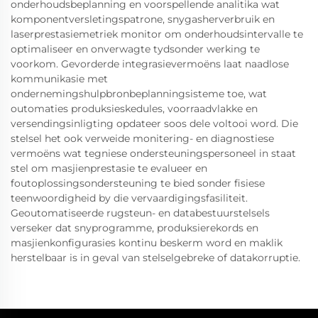
onderhoudsbeplanning en voorspellende analitika wat
komponentversletingspatrone, snygasherverbruik en
laserprestasiemetriek monitor om onderhoudsintervalle te
optimaliseer en onverwagte tydsonder werking te
voorkom. Gevorderde integrasievermoëns laat naadlose
kommunikasie met
ondernemingshulpbronbeplanningsisteme toe, wat
outomaties produksieskedules, voorraadvlakke en
versendingsinligting opdateer soos dele voltooi word. Die
stelsel het ook verweide monitering- en diagnostiese
vermoëns wat tegniese ondersteuningspersoneel in staat
stel om masjienprestasie te evalueer en
foutoplossingsondersteuning te bied sonder fisiese
teenwoordigheid by die vervaardigingsfasiliteit.
Geoutomatiseerde rugsteun- en databestuurstelsels
verseker dat snyprogramme, produksierekords en
masjienkonfigurasies kontinu beskerm word en maklik
herstelbaar is in geval van stelselgebreke of datakorruptie.