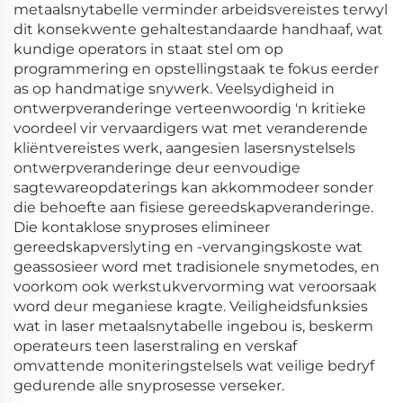
metaalsnytabelle verminder arbeidsvereistes terwyl
dit konsekwente gehaltestandaarde handhaaf, wat
kundige operators in staat stel om op
programmering en opstellingstaak te fokus eerder
as op handmatige snywerk. Veelsydigheid in
ontwerpveranderinge verteenwoordig 'n kritieke
voordeel vir vervaardigers wat met veranderende
kliëntvereistes werk, aangesien lasersnystelsels
ontwerpveranderinge deur eenvoudige
sagtewareopdaterings kan akkommodeer sonder
die behoefte aan fisiese gereedskapveranderinge.
Die kontaklose snyproses elimineer
gereedskapverslyting en -vervangingskoste wat
geassosieer word met tradisionele snymetodes, en
voorkom ook werkstukvervorming wat veroorsaak
word deur meganiese kragte. Veiligheidsfunksies
wat in laser metaalsnytabelle ingebou is, beskerm
operateurs teen laserstraling en verskaf
omvattende moniteringstelsels wat veilige bedryf
gedurende alle snyprosesse verseker.