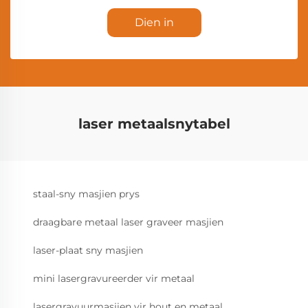
Dien in
laser metaalsnytabel
staal-sny masjien prys
draagbare metaal laser graveer masjien
laser-plaat sny masjien
mini lasergravureerder vir metaal
lasergravuurmasjien vir hout en metaal