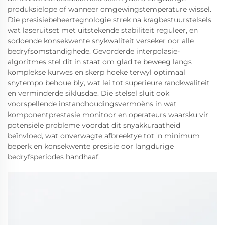
produksielope of wanneer omgewingstemperature wissel.
Die presisiebeheertegnologie strek na kragbestuurstelsels
wat laseruitset met uitstekende stabiliteit reguleer, en
sodoende konsekwente snykwaliteit verseker oor alle
bedryfsomstandighede. Gevorderde interpolasie-
algoritmes stel dit in staat om glad te beweeg langs
komplekse kurwes en skerp hoeke terwyl optimaal
snytempo behoue bly, wat lei tot superieure randkwaliteit
en verminderde siklusdae. Die stelsel sluit ook
voorspellende instandhoudingsvermoëns in wat
komponentprestasie monitoor en operateurs waarsku vir
potensiële probleme voordat dit snyakkuraatheid
beïnvloed, wat onverwagte afbreektye tot 'n minimum
beperk en konsekwente presisie oor langdurige
bedryfsperiodes handhaaf.