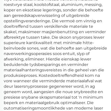
roestvrye staal, koolstofstaal, aluminium, messing,
koper en eksotiese legerings, sonder die behoefte
aan gereedskapverwisseling of uitgebreide
opstellingveranderinge. Die vermoë om vinnig en
doeltreffend tussen verskillende materiale te
skakel, maksimeer masjienbenutting en verminder
afbreektye tussen take. Die skoon snyproses lewer
superieure kantkwaliteit met minimale hitte-
beïnvloede sones, wat die behoefte aan uitgebreide
naverwerkingsoperasies soos entuit, slyp of
afwerking, elimineer. Hierdie eienskap lewer
beduidende tydsbesparings en verminder
materiaalhanteringsvereistes in die geheel van die
produksieproses. Kostedoeltreffendheid kom na
vore wanneer die verminderde materiaalafval wat
deur lasersnyprosesse gegenereer word, in ag
geneem word, aangesien die noue snybreedte en
presiese snybane skrapsmateriaal tot 'n minimum
beperk en materiaalgebruik optimaliseer. Die
outomatiseringsmoontlikhede van moderne laser