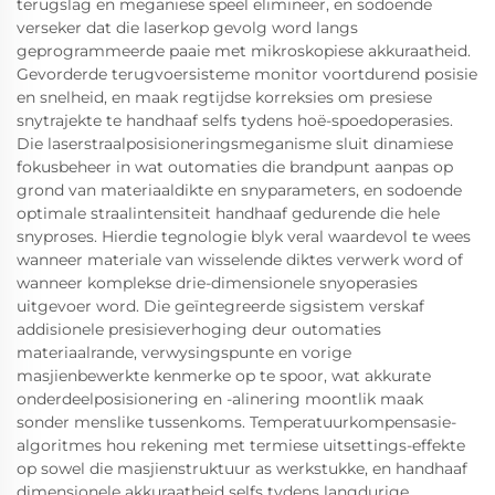
terugslag en meganiese speel elimineer, en sodoende
verseker dat die laserkop gevolg word langs
geprogrammeerde paaie met mikroskopiese akkuraatheid.
Gevorderde terugvoersisteme monitor voortdurend posisie
en snelheid, en maak regtijdse korreksies om presiese
snytrajekte te handhaaf selfs tydens hoë-spoedoperasies.
Die laserstraalposisioneringsmeganisme sluit dinamiese
fokusbeheer in wat outomaties die brandpunt aanpas op
grond van materiaaldikte en snyparameters, en sodoende
optimale straalintensiteit handhaaf gedurende die hele
snyproses. Hierdie tegnologie blyk veral waardevol te wees
wanneer materiale van wisselende diktes verwerk word of
wanneer komplekse drie-dimensionele snyoperasies
uitgevoer word. Die geïntegreerde sigsistem verskaf
addisionele presisieverhoging deur outomaties
materiaalrande, verwysingspunte en vorige
masjienbewerkte kenmerke op te spoor, wat akkurate
onderdeelposisionering en -alinering moontlik maak
sonder menslike tussenkoms. Temperatuurkompensasie-
algoritmes hou rekening met termiese uitsettings-effekte
op sowel die masjienstruktuur as werkstukke, en handhaaf
dimensionele akkuraatheid selfs tydens langdurige