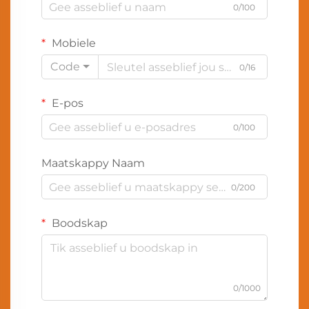
0/100
Mobiele
Code
0/16
E-pos
0/100
Maatskappy Naam
0/200
Boodskap
0/1000