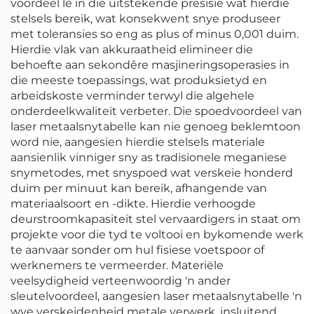
voordeel lê in die uitstekende presisie wat hierdie
stelsels bereik, wat konsekwent snye produseer
met toleransies so eng as plus of minus 0,001 duim.
Hierdie vlak van akkuraatheid elimineer die
behoefte aan sekondêre masjineringsoperasies in
die meeste toepassings, wat produksietyd en
arbeidskoste verminder terwyl die algehele
onderdeelkwaliteit verbeter. Die spoedvoordeel van
laser metaalsnytabelle kan nie genoeg beklemtoon
word nie, aangesien hierdie stelsels materiale
aansienlik vinniger sny as tradisionele meganiese
snymetodes, met snyspoed wat verskeie honderd
duim per minuut kan bereik, afhangende van
materiaalsoort en -dikte. Hierdie verhoogde
deurstroomkapasiteit stel vervaardigers in staat om
projekte voor die tyd te voltooi en bykomende werk
te aanvaar sonder om hul fisiese voetspoor of
werknemers te vermeerder. Materiële
veelsydigheid verteenwoordig 'n ander
sleutelvoordeel, aangesien laser metaalsnytabelle 'n
wye verskeidenheid metale verwerk, insluitend