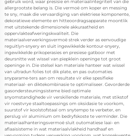
gebruik word, waar presisie en materiaalintegriteit van die
allergrootste belang is. Die vermoë om koper en messing
te sny, maak die vervaardiging van elektriese komponente,
dekoratiewe elemente en hitteoordragsapparate moontlik
met uitstekende dimensionele akkuraatheid en
oppervlakteafweringskwaliteit. Die
materiaalverwerkingsvermoë strek verder as eenvoudige
reguitlyn-snyery en sluit ingewikkelde kontour-snyery,
ingewikkelde prikoperasies en presiese gatboor met
deursnitte wat wissel van piepklein openinge tot groot
openinge in. Die stelsel kan materiale hanteer wat wissel
van ultradun folies tot dik plate, en pas outomaties
snyparame-ters aan om resultate vir elke spesifieke
materiaal- en diktekombinasie te optimaliseer. Gevorderde
gasondersteuningsisteme bied optimale
snyomstandighede vir verskillende materiale, met stikstof
vir roestvrye staaltoepassings om oksidasie te voorkom,
suurstof vir koolstofstaal om snytempo te verbeter, en
perslug vir aluminium om bedryfskoste te verminder. Die
materiaalhanteringsvermoë sluit outomatiese laai- en
aflaaisisteme in wat materiaalvlakheid handhaaf en
vervorming tydens verwerking voorkom, wat konsekwente