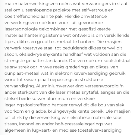
materiaalverwerkingsvermoëns wat vervaardigers in staat
stel om uiteenlopende projekte met selfvertroue en
doeltreffendheid aan te pak. Hierdie omvattende
verwerkingsvermoë kom voort uit gevorderde
lasertegnologie gekombineer met gesofistikeerde
materiaalhanteringsisteme wat ontwerp is om verskillende
tipes, diktes en groottes metaal te hanteer. Die masjien
verwerk roestvrye staal tot beduidende diktes terwyl dit
skoon, oksiedvrye snykante handhaaf wat voldoen aan die
strengste gehalte-standaarde. Die vermoë om koolstofstaal
te sny strek oor 'n wye reeks graderings en diktes, van
dunplaat-metaal wat in elektronikavervaardiging gebruik
word tot swaar plaattoepassings in strukturele
vervaardiging. Aluminiumverwerking verteenwoordig 'n
ander sterkpunt van die laser metaalsnytafel, aangesien die
stelsel beide suiwer aluminium en verskeie
legeringsdoeltreffend hanteer terwyl dit die bou van slak
voorkom en gladde, bruingevryde kante bereik. Die masjien
uit blink by die verwerking van eksotiese materiale soos
titaan, Inconel en ander hoë-prestasielegerings wat
algemeen in lugvaart- en mediese toestelvervaardiging