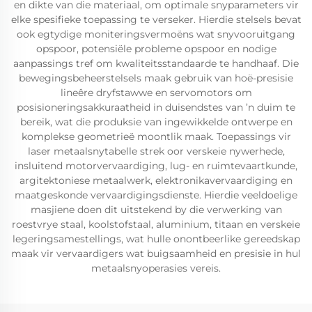
en dikte van die materiaal, om optimale snyparameters vir
elke spesifieke toepassing te verseker. Hierdie stelsels bevat
ook egtydige moniteringsvermoëns wat snyvooruitgang
opspoor, potensiële probleme opspoor en nodige
aanpassings tref om kwaliteitsstandaarde te handhaaf. Die
bewegingsbeheerstelsels maak gebruik van hoë-presisie
lineêre dryfstawwe en servomotors om
posisioneringsakkuraatheid in duisendstes van ’n duim te
bereik, wat die produksie van ingewikkelde ontwerpe en
komplekse geometrieë moontlik maak. Toepassings vir
laser metaalsnytabelle strek oor verskeie nywerhede,
insluitend motorvervaardiging, lug- en ruimtevaartkunde,
argitektoniese metaalwerk, elektronikavervaardiging en
maatgeskonde vervaardigingsdienste. Hierdie veeldoelige
masjiene doen dit uitstekend by die verwerking van
roestvrye staal, koolstofstaal, aluminium, titaan en verskeie
legeringsamestellings, wat hulle onontbeerlike gereedskap
maak vir vervaardigers wat buigsaamheid en presisie in hul
metaalsnyoperasies vereis.