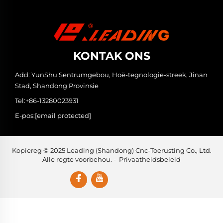
KONTAK ONS
Add: YunShu Sentrumgebou, Hoë-tegnologie-streek, Jinan
Stad, Shandong Provinsie
Tel:
+86-13280023931
E-pos:
[email protected]
Kopiereg © 2025 Leading (Shandong) Cnc-Toerusting Co., Ltd.
Alle regte voorbehou. -
Privaatheidsbeleid