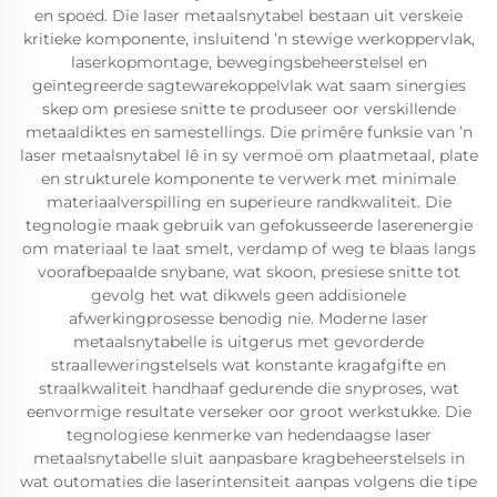
en spoed. Die laser metaalsnytabel bestaan uit verskeie
kritieke komponente, insluitend ’n stewige werkoppervlak,
laserkopmontage, bewegingsbeheerstelsel en
geïntegreerde sagtewarekoppelvlak wat saam sinergies
skep om presiese snitte te produseer oor verskillende
metaaldiktes en samestellings. Die primêre funksie van ’n
laser metaalsnytabel lê in sy vermoë om plaatmetaal, plate
en strukturele komponente te verwerk met minimale
materiaalverspilling en superieure randkwaliteit. Die
tegnologie maak gebruik van gefokusseerde laserenergie
om materiaal te laat smelt, verdamp of weg te blaas langs
voorafbepaalde snybane, wat skoon, presiese snitte tot
gevolg het wat dikwels geen addisionele
afwerkingprosesse benodig nie. Moderne laser
metaalsnytabelle is uitgerus met gevorderde
straalleweringstelsels wat konstante kragafgifte en
straalkwaliteit handhaaf gedurende die snyproses, wat
eenvormige resultate verseker oor groot werkstukke. Die
tegnologiese kenmerke van hedendaagse laser
metaalsnytabelle sluit aanpasbare kragbeheerstelsels in
wat outomaties die laserintensiteit aanpas volgens die tipe