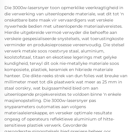
Die 3000w-lasersnyer toon opmerklike veerkragtigheid in
die verwerking van uiteenlopende materiale, wat dit tot 'n
onskatbare bate maak vir vervaardigers wat verskeie
nywerhede bedien met uiteenlopende materiaalvereistes.
Hierdie uitgebreide vermoë verwyder die behoefte aan
verskeie gespesialiseerde snystelsels, wat toerustingkoste
verminder en produksieprosesse vereenvoudig. Die stelsel
verwerk metale soos roestvrye staal, aluminium,
koolstofstaal, titaan en eksotiese legerings met gelyke
kundigheid, terwyl dit ook nie-metallyke materiale soos
komposiete, plastiek, keramiek en hibriede materiale
hanteer. Die dikte-reeks strek van dun folies wat breuke van
millimeter meet tot dik plaatwerk wat meer as 25 mm in
staal oorskry, wat buigsaamheid bied om aan
uiteenlopende projekvereistes te voldoen binne 'n enkele
masjienopstelling. Die 3000w-lasersnyer pas
snyparameters outomaties aan volgens
materiaaleienskappe, en verseker optimale resultate
ongeag of operateurs reflektiewe aluminium of hitte-
sensitiewe plastiek verwerk. Gevorderde
gasondersteuningsstelsels bied presiese beheer oor