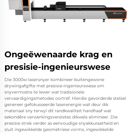
Ongeëwenaarde krag en
presisie-ingenieurswese
Die 3000w-lasersnyer kombineer buitengewone
drywingafgifte met presisie-ingenieurswese om
snyvermoëns te lewer wat tradisionele
vervaardigingsmetodes oortref. Hierdie gevorderde stelsel
genereer gefokusseerde laserenergie wat deur dik
materiaal sny terwyl dit randkwaliteit handhaaf wat
sekondêre verwerkingsvereistes dikwels elimineer. Die
presisie strek verder as eenvoudige snyakkuraatheid en
sluit ingewikkelde geometriese vorms, ingewikkelde