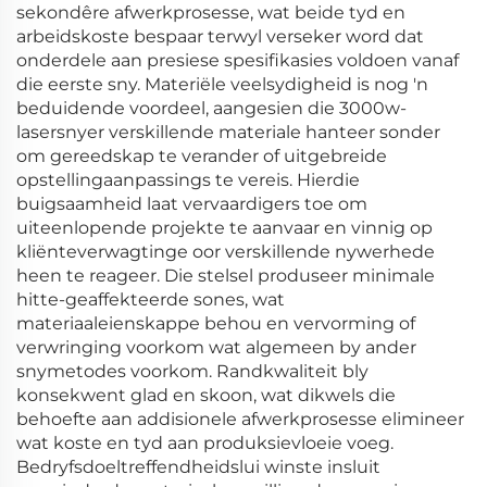
sekondêre afwerkprosesse, wat beide tyd en
arbeidskoste bespaar terwyl verseker word dat
onderdele aan presiese spesifikasies voldoen vanaf
die eerste sny. Materiële veelsydigheid is nog 'n
beduidende voordeel, aangesien die 3000w-
lasersnyer verskillende materiale hanteer sonder
om gereedskap te verander of uitgebreide
opstellingaanpassings te vereis. Hierdie
buigsaamheid laat vervaardigers toe om
uiteenlopende projekte te aanvaar en vinnig op
kliënteverwagtinge oor verskillende nywerhede
heen te reageer. Die stelsel produseer minimale
hitte-geaffekteerde sones, wat
materiaaleienskappe behou en vervorming of
verwringing voorkom wat algemeen by ander
snymetodes voorkom. Randkwaliteit bly
konsekwent glad en skoon, wat dikwels die
behoefte aan addisionele afwerkprosesse elimineer
wat koste en tyd aan produksievloeie voeg.
Bedryfsdoeltreffendheidslui winste insluit