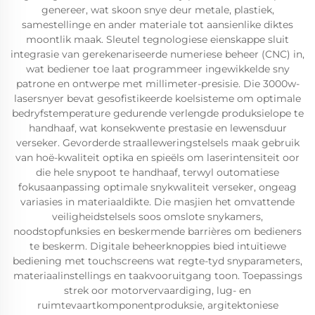
genereer, wat skoon snye deur metale, plastiek,
samestellinge en ander materiale tot aansienlike diktes
moontlik maak. Sleutel tegnologiese eienskappe sluit
integrasie van gerekenariseerde numeriese beheer (CNC) in,
wat bediener toe laat programmeer ingewikkelde sny
patrone en ontwerpe met millimeter-presisie. Die 3000w-
lasersnyer bevat gesofistikeerde koelsisteme om optimale
bedryfstemperature gedurende verlengde produksielope te
handhaaf, wat konsekwente prestasie en lewensduur
verseker. Gevorderde straalleweringstelsels maak gebruik
van hoë-kwaliteit optika en spieëls om laserintensiteit oor
die hele snypoot te handhaaf, terwyl outomatiese
fokusaanpassing optimale snykwaliteit verseker, ongeag
variasies in materiaaldikte. Die masjien het omvattende
veiligheidstelsels soos omslote snykamers,
noodstopfunksies en beskermende barrières om bedieners
te beskerm. Digitale beheerknoppies bied intuïtiewe
bediening met touchscreens wat regte-tyd snyparameters,
materiaalinstellings en taakvooruitgang toon. Toepassings
strek oor motorvervaardiging, lug- en
ruimtevaartkomponentproduksie, argitektoniese