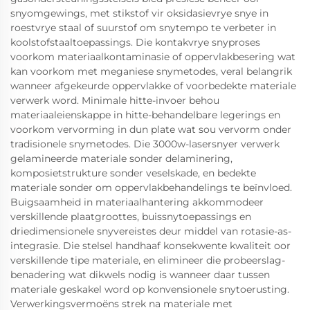
snyomgewings, met stikstof vir oksidasievrye snye in
roestvrye staal of suurstof om snytempo te verbeter in
koolstofstaaltoepassings. Die kontakvrye snyproses
voorkom materiaalkontaminasie of oppervlakbesering wat
kan voorkom met meganiese snymetodes, veral belangrik
wanneer afgekeurde oppervlakke of voorbedekte materiale
verwerk word. Minimale hitte-invoer behou
materiaaleienskappe in hitte-behandelbare legerings en
voorkom vervorming in dun plate wat sou vervorm onder
tradisionele snymetodes. Die 3000w-lasersnyer verwerk
gelamineerde materiale sonder delaminering,
komposietstrukture sonder veselskade, en bedekte
materiale sonder om oppervlakbehandelings te beïnvloed.
Buigsaamheid in materiaalhantering akkommodeer
verskillende plaatgroottes, buissnytoepassings en
driedimensionele snyvereistes deur middel van rotasie-as-
integrasie. Die stelsel handhaaf konsekwente kwaliteit oor
verskillende tipe materiale, en elimineer die probeerslag-
benadering wat dikwels nodig is wanneer daar tussen
materiale geskakel word op konvensionele snytoerusting.
Verwerkingsvermoëns strek na materiale met