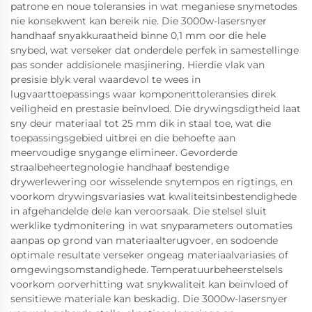
patrone en noue toleransies in wat meganiese snymetodes
nie konsekwent kan bereik nie. Die 3000w-lasersnyer
handhaaf snyakkuraatheid binne 0,1 mm oor die hele
snybed, wat verseker dat onderdele perfek in samestellinge
pas sonder addisionele masjinering. Hierdie vlak van
presisie blyk veral waardevol te wees in
lugvaarttoepassings waar komponenttoleransies direk
veiligheid en prestasie beïnvloed. Die drywingsdigtheid laat
sny deur materiaal tot 25 mm dik in staal toe, wat die
toepassingsgebied uitbrei en die behoefte aan
meervoudige snygange elimineer. Gevorderde
straalbeheertegnologie handhaaf bestendige
drywerlewering oor wisselende snytempos en rigtings, en
voorkom drywingsvariasies wat kwaliteitsinbestendighede
in afgehandelde dele kan veroorsaak. Die stelsel sluit
werklike tydmonitering in wat snyparameters outomaties
aanpas op grond van materiaalterugvoer, en sodoende
optimale resultate verseker ongeag materiaalvariasies of
omgewingsomstandighede. Temperatuurbeheerstelsels
voorkom oorverhitting wat snykwaliteit kan beïnvloed of
sensitiewe materiale kan beskadig. Die 3000w-lasersnyer