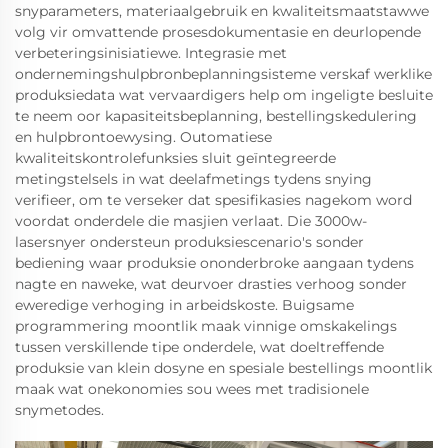
snyparameters, materiaalgebruik en kwaliteitsmaatstawwe
volg vir omvattende prosesdokumentasie en deurlopende
verbeteringsinisiatiewe. Integrasie met
ondernemingshulpbronbeplanningsisteme verskaf werklike
produksiedata wat vervaardigers help om ingeligte besluite
te neem oor kapasiteitsbeplanning, bestellingskedulering
en hulpbrontoewysing. Outomatiese
kwaliteitskontrolefunksies sluit geïntegreerde
metingstelsels in wat deelafmetings tydens snying
verifieer, om te verseker dat spesifikasies nagekom word
voordat onderdele die masjien verlaat. Die 3000w-
lasersnyer ondersteun produksiescenario's sonder
bediening waar produksie ononderbroke aangaan tydens
nagte en naweke, wat deurvoer drasties verhoog sonder
eweredige verhoging in arbeidskoste. Buigsame
programmering moontlik maak vinnige omskakelings
tussen verskillende tipe onderdele, wat doeltreffende
produksie van klein dosyne en spesiale bestellings moontlik
maak wat onekonomies sou wees met tradisionele
snymetodes.