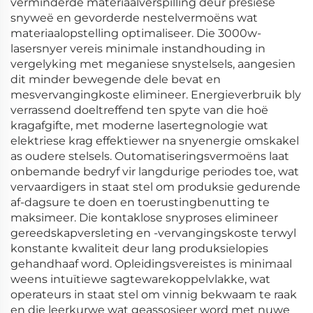
verminderde materiaalverspilling deur presiese
snyweë en gevorderde nestelvermoëns wat
materiaalopstelling optimaliseer. Die 3000w-
lasersnyer vereis minimale instandhouding in
vergelyking met meganiese snystelsels, aangesien
dit minder bewegende dele bevat en
mesvervangingkoste elimineer. Energieverbruik bly
verrassend doeltreffend ten spyte van die hoë
kragafgifte, met moderne lasertegnologie wat
elektriese krag effektiewer na snyenergie omskakel
as oudere stelsels. Outomatiseringsvermoëns laat
onbemande bedryf vir langdurige periodes toe, wat
vervaardigers in staat stel om produksie gedurende
af-dagsure te doen en toerustingbenutting te
maksimeer. Die kontaklose snyproses elimineer
gereedskapversleting en -vervangingskoste terwyl
konstante kwaliteit deur lang produksielopies
gehandhaaf word. Opleidingsvereistes is minimaal
weens intuïtiewe sagtewarekoppelvlakke, wat
operateurs in staat stel om vinnig bekwaam te raak
en die leerkurwe wat geassosieer word met nuwe