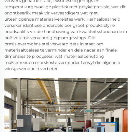
verwerk geharde stalle, eksotiese legerings en
temperatuurgevoelige plastiek met gelyke presisie, wat dit
onontbeerlik maak vir vervaardigers wat met
uiteenlopende materiaalvereistes werk. Herhaalbaarheid
verseker identiese onderdele oor groot produksielyne,
noodsaaklik vir die handhawing van kwaliteitsstandaarde in
hoë-volume vervaardigingsomgewings. Die
presisievermoëns stel vervaardigers in staat om
materiaaltoelaes te verminder en dele nader aan finale
dimensies te produseer, wat materiaalbenutting
maksimeer en morskoste verminder terwyl die algehele
winsgewendheid verbeter.