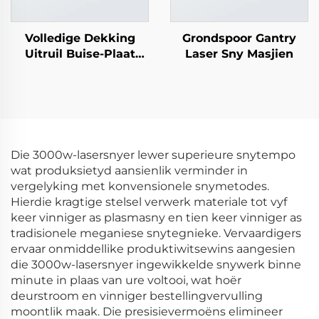
Volledige Dekking
Grondspoor Gantry
Uitruil Buise-Plaat
Laser Sny Masjien
Laser Snymasjiene
Die 3000w-lasersnyer lewer superieure snytempo
wat produksietyd aansienlik verminder in
vergelyking met konvensionele snymetodes.
Hierdie kragtige stelsel verwerk materiale tot vyf
keer vinniger as plasmasny en tien keer vinniger as
tradisionele meganiese snytegnieke. Vervaardigers
ervaar onmiddellike produktiwitsewins aangesien
die 3000w-lasersnyer ingewikkelde snywerk binne
minute in plaas van ure voltooi, wat hoër
deurstroom en vinniger bestellingvervulling
moontlik maak. Die presisievermoëns elimineer