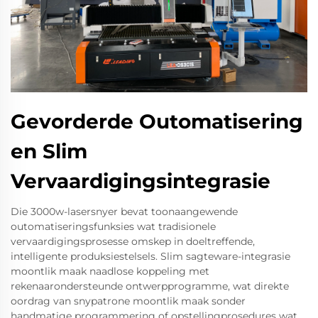
Gevorderde Outomatisering
en Slim
Vervaardigingsintegrasie
Die 3000w-lasersnyer bevat toonaangewende
outomatiseringsfunksies wat tradisionele
vervaardigingsprosesse omskep in doeltreffende,
intelligente produksiestelsels. Slim sagteware-integrasie
moontlik maak naadlose koppeling met
rekenaarondersteunde ontwerpprogramme, wat direkte
oordrag van snypatrone moontlik maak sonder
handmatige programmering of opstellingprosedures wat