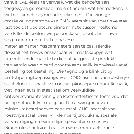
vanuit CAD-lêers te verwerk, wat die behoefte aan
toegewyde gereedskap, male of houers wat kenmerkend is
vir tradisionele snymetodes, elimineer. Die vinnige
omskakelingsvermoë van CNC-lasersnit van roestvrye staal
laat toe dat operateurs binne minute tussen heeltemal
verskillende deelontwerpe oorskakel, bloot deur nuwe
snyprogramme te laai en basiese
materiaalhanteringsparameters aan te pas. Hierdie
fleksibiliteit bewys onskatbaar vir maatskappye wat
uiteenlopende markte bedien of aangepaste produkte
vervaardig waarin partijgrootte aansienlik kan wissel vanaf
bestelling tot bestelling. Die tegnologie blink uit by
prototiperingtoepassings waar CNC-lasersnit van roestvrye
staal vinnige iterasie van ontwerpkonsepte moontlik maak,
wat ingenieurs in staat stel om veelvuldige
ontwerpsvariante vinnig en koste-effektief te toets voordat
dit op volproduksie oorgaan. Die afwesigheid van
minimumbestelhoeveelhede maak CNC-lasersnit van
roestvrye staal ideaal vir kleinpartijproduksie, spesiale
vervaardiging en eenmalige spesialiteitsitems wat
ekonomies onuitvoerbaar sou wees met tradisionele