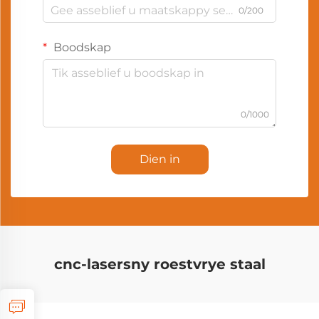
0/200
Boodskap
0/1000
Dien in
cnc-lasersny roestvrye staal