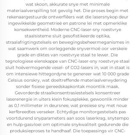
wat skoon, akkurate snye met minimale
materiaalverspilling tot gevolg het. Die proses begin met
rekenaargestuurde ontwerflêers wat die lasersnykop deur
ingewikkelde geometrieë en patrone lei met opmerklike
konsekwentheid. Moderne CNC-laser-sny roestvrye
staalsisteme sluit gesofistikeerde optika,
straalafrigtingstelsels en bewegingsbeheermeganismes in
wat saamwerk om oorleggende snyvermoë oor verskeie
grade en diktes van roestvrye staal te lewer. Die
tegnologiese eienskappe van CNC-laser-sny roestvrye staal
sluit hoëvermogende vesel- of CO2-lasers in, wat in staat is
om intensiewe hittegordyne te genereer wat 10 000 grade
Celsius oorskry, wat doeltreffende materiaalverwydering
sonder fisiese gereedskapkontak moontlik maak.
Gevorderde straalkonsentrasiestelsels konsentreer
laserenergie in uiters klein fokusplekke, gewoonlik minder
as 0,1 millimeter in deursnee, wat presiese sny met noue
kerfbreedtes verseker. Echtydige monitorgestelsels pas
voortdurend snyparameters aan soos laserkrag, snytempo
en hulp-gasvloei om optimale snykwaliteit gedurende die
produksieproses te handhaaf. Die toepassings vir CNC-