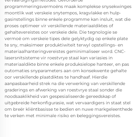
vervaardigingsmetodes. Gevorderde
programmeringsvermoëns maak komplekse snysekwinges
moontlik wat verskeie snytempos, kragvlakke en hulp-
gasinstellings binne enkele programme kan insluit, wat die
proses optimeer vir verskillende materiaaldiktes of
gehaltevereistes oor verskeie dele. Die tegnologie se
vermoë om verskeie tipes dele gelyktydig op enkele plate
te sny, maksimeer produktiwiteit terwyl opstellings- en
materiaalhanteringvereistes geminimaliseer word. CNC-
lasersnitsisteme vir roestvrye staal kan variasies in
materiaaldikte binne enkele produksielope hanteer, en pas
outomaties snyparameters aan om konsekwente gehalte
oor verskillende plaatdiktes te handhaaf. Hierdie
aanpasbaarheid strek na die verwerking van verskillende
graderings en afwerking van roestvrye staal sonder die
noodsaaklikheid van gespesialiseerde gereedskap of
uitgebreide herkonfigurasie, wat vervaardigers in staat stel
om breër kliëntbasisse te bedien en nuwe markgeleenthede
te verken met minimale risiko en beleggingsvereistes.