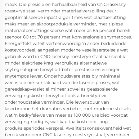
maak. Die presisie en herhaalbaarheid van CNC-lasersny
roestvrye staal verminder materiaalverspilling deur
geoptimaliseerde inpast-algoritmes wat plaatbenutting
maksimeer en skrootproduksie verminder, met tipiese
materiaalbenuttingskoerse wat meer as 85 persent bereik
teenoor 60 tot 70 persent met konvensionele snymetodes.
Energieffektiwiteit verteenwoordig 'n ander beduidende
kostevoordeel, aangesien moderne vesellaserstelsels wat
gebruik word in CNC-lasersny roestvrye staal aansienlik
minder elektriese krag verbruik as alternatiewe
snytegnologieë terwyl dit beter prestasie en vinniger
snytempos lewer. Onderhoudsvereistes bly minimaal
weens die nie-kontak aard van die lasersniproses, wat
gereedskapverslet elimineer sowel as geassosieerde
vervangingskoste, terwyl dit ook afbreektyd vir
onderhoudstake verminder. Die lewensduur van
laserbronne het dramaties verbeter, met moderne stelsels
wat 'n bedryfslewe van meer as 100 000 ure bied voordat
vervanging nodig is, wat kapitaalkoste oor lang
produksieperiodes versprei. Kwaliteitskonsekwentheid wat
bereik word deur CNC-lasersny roestvrye staal, verminder