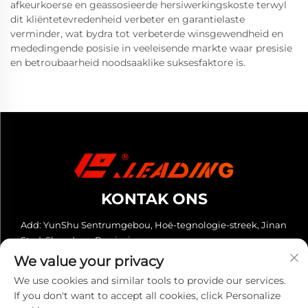
afkeurkoerse en geassosieerde hersiwerkingskoste terwyl
dit kliëntetevredenheid verbeter en garantielaste
verminder, wat bydra tot verbeterde winsgewendheid en
mededingende posisie in veeleisende markte waar presisie
en betroubaarheid noodsaaklike suksesfaktore is.
KONTAK ONS
Add: YunShu Sentrumgebou, Hoë-tegnologie-streek, Jinan
Stad, Shandong Provinsie
We value your privacy
Tel:
+86-13280023931
We use cookies and similar tools to provide our services.
E-pos:
[email protected]
If you don't want to accept all cookies, click Personalize