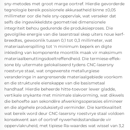
sny-metodes met groot marge oortref. Hierdie gevorderde
tegnologie bereik posisionele akkuraatheid binne ±0,05
millimeter oor die hele sny-oppervlak, wat verseker dat
selfs die ingewikkeldste geometrieë dimensionele
integriteit behou gedurende die produksieproses. Die
gevolglike energie van die laserstraal skep uiters noue kerf-
breedtes, gewoonlik tussen 0,1 tot 0,3 millimeter, wat
materiaalverspilling tot 'n minimum beperk en digte
inkleding van komponente moontlik maak vir maksimum
materiaalbenuttingsdoeltreffendheid. Die termiese-effek-
sone bly uitermate gelokaliseerd tydens CNC-lasersny
roestvrye staal, wat ongewenste metallurgiese
veranderinge in aangrensende materiaalgebiede voorkom
en die strukturele eienskappe van die basismetaal
handhaaf. Hierdie beheerde hitte-toevoer lewer gladde,
vertikale snykante met minimale slakvorming, wat dikwels
die behoefte aan sekondêre afwerkingsoperasies elimineer
en die algehele produksietyd verminder. Die kantkwaliteit
wat bereik word deur CNC-lasersny roestvrye staal voldoen
konsekwent aan of oortref nywerheidsstandaarde vir
oppervlakruheid, met tipiese Ra-waardes wat wissel van 3,2