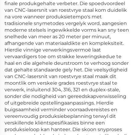
finale produkgehalte verbeter. Die spoedvoordeel
van CNC-lasersnit van roestvrye staal kom duidelik
na vore wanneer produksietempo's met
tradisionele snymetodes vergelyk word, aangesien
moderne stelsels ingewikkelde vorms kan sny teen
snelhede van meer as 20 meter per minuut,
afhangende van materiaaldikte en kompleksiteit.
Hierdie vinnige verwerkingsvermoë laat
vervaardigers toe om strakke leweringskedue te
haal en die algehele deurstroom te verhoog sonder
dat gehalte standaarde gely het. Die veelsydigheid
van CNC-lasersnit van roestvrye staal maak dit
moontlik om verskeie grades roestvrye staal te
verwerk, insluitend 304, 316, 321 en duplex-stale,
sonder die nodigheid van gereedskapverwisseling
of uitgebreide opstellingaanpassings. Hierdie
buigsaamheid verminder voorraadvereistes en
vereenvoudig produksiebeplanning terwyl dit
verskillende kliëntspesifikasies binne een
produksieloop kan hanteer. Die skoon snyproses