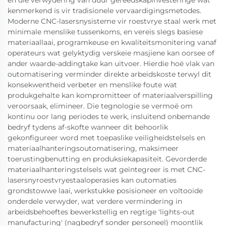
en die verwydering van duur gereedskapinvesteringe wat
kenmerkend is vir tradisionele vervaardigingsmetodes.
Moderne CNC-lasersnysisteme vir roestvrye staal werk met
minimale menslike tussenkoms, en vereis slegs basiese
materiaallaai, programkeuse en kwaliteitsmonitering vanaf
operateurs wat gelyktydig verskeie masjiene kan oorsee of
ander waarde-addingtake kan uitvoer. Hierdie hoë vlak van
outomatisering verminder direkte arbeidskoste terwyl dit
konsekwentheid verbeter en menslike foute wat
produkgehalte kan kompromitteer of materiaalverspilling
veroorsaak, elimineer. Die tegnologie se vermoë om
kontinu oor lang periodes te werk, insluitend onbemande
bedryf tydens af-skofte wanneer dit behoorlik
gekonfigureer word met toepaslike veiligheidstelsels en
materiaalhanteringsoutomatisering, maksimeer
toerustingbenutting en produksiekapasiteit. Gevorderde
materiaalhanteringstelsels wat geïntegreer is met CNC-
lasersnyroestvryestaaloperasies kan outomaties
grondstowwe laai, werkstukke posisioneer en voltooide
onderdele verwyder, wat verdere vermindering in
arbeidsbehoeftes bewerkstellig en regtige 'lights-out
manufacturing' (nagbedryf sonder personeel) moontlik