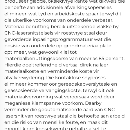
produseer gladde, oksiedvrye kante wat dikwels die
behoefte aan addisionele afwerkingsoperasies
elimineer, wat tyd en arbeidskoste spaar terwyl dit
die uiterlike voorkoms van onderdele verbeter.
Materiaalbenutting bereik uitstekende vlakke by
CNC-lasersnitstelsels vir roestvrye staal deur
gevorderde inpasingsprogrammatuur wat die
posisie van onderdele op grondmateriaalplate
optimeer, wat gewoonlik lei tot
materiaalbenuttingskoerse van meer as 85 persent.
Hierdie doeltreffendheid vertaal direk na laer
materiaalkoste en verminderde koste vir
afvalverwydering. Die kontaklose snyproses
elimineer kommer oor gereedskapverslytasie en
geassosieerde vervangingskoste, terwyl dit ook
materiaalvervorming wat veroorsaak word deur
meganiese klemspanne voorkom. Daarby
verminder die geoutomatiseerde aard van CNC-
lasersnit van roestvrye staal die behoefte aan arbeid
en die risiko van menslike foute, en maak dit
moontlik om konsekwente gehalte-afset te