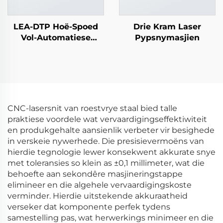
LEA-DTP Hoë-Spoed
Drie Kram Laser
Vol-Automatiese
Pypsnymasjien
Buisleër Snymasjiene
CNC-lasersnit van roestvrye staal bied talle
praktiese voordele wat vervaardigingseffektiwiteit
en produkgehalte aansienlik verbeter vir besighede
in verskeie nywerhede. Die presisievermoëns van
hierdie tegnologie lewer konsekwent akkurate snye
met toleransies so klein as ±0,1 millimeter, wat die
behoefte aan sekondêre masjineringstappe
elimineer en die algehele vervaardigingskoste
verminder. Hierdie uitstekende akkuraatheid
verseker dat komponente perfek tydens
samestelling pas, wat herwerkings minimeer en die