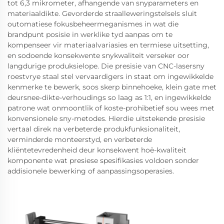
tot 6,3 mikrometer, afhangende van snyparameters en
materiaaldikte. Gevorderde straalleweringstelsels sluit
outomatiese fokusbeheermeganismes in wat die
brandpunt posisie in werklike tyd aanpas om te
kompenseer vir materiaalvariasies en termiese uitsetting,
en sodoende konsekwente snykwaliteit verseker oor
langdurige produksielope. Die presisie van CNC-lasersny
roestvrye staal stel vervaardigers in staat om ingewikkelde
kenmerke te bewerk, soos skerp binnehoeke, klein gate met
deursnee-dikte-verhoudings so laag as 1:1, en ingewikkelde
patrone wat onmoontlik of koste-prohibetief sou wees met
konvensionele sny-metodes. Hierdie uitstekende presisie
vertaal direk na verbeterde produkfunksionaliteit,
verminderde monteerstyd, en verbeterde
kliëntetevredenheid deur konsekwent hoë-kwaliteit
komponente wat presiese spesifikasies voldoen sonder
addisionele bewerking of aanpassingsoperasies.