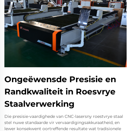
Ongeëwensde Presisie en
Randkwaliteit in Roesvrye
Staalverwerking
Die presisie-vaardighede van CNC-lasersny roestvrye staal
stel nuwe standaarde vir vervaardigingsakkuraatheid, en
lewer konsekwent oortreffende resultate wat tradisionele