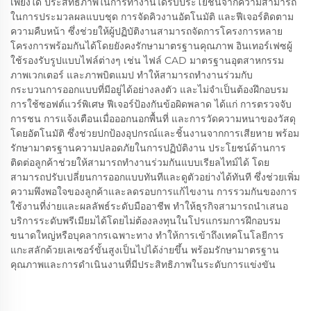
เพียงใด ประสิทธิภาพในการทำงานได้รับประโยชน์จากความสามารถ
ในการประมวลผลแบบชุด การจัดคิวงานอัตโนมัติ และฟีเจอร์ติดตาม
ความคืบหน้า ซึ่งช่วยให้ผู้ปฏิบัติงานสามารถจัดการโครงการหลาย
โครงการพร้อมกันได้โดยยังคงรักษามาตรฐานคุณภาพ อินเทอร์เฟซผู้
ใช้รองรับรูปแบบไฟล์ต่างๆ เช่น ไฟล์ CAD มาตรฐานอุตสาหกรรม
ภาพเวกเตอร์ และภาพบิตแมป ทำให้สามารถทำงานร่วมกับ
กระบวนการออกแบบที่มีอยู่ได้อย่างลงตัว และไม่จำเป็นต้องฝึกอบรม
การใช้ซอฟต์แวร์พิเศษ ฟีเจอร์ป้องกันข้อผิดพลาด ได้แก่ การตรวจจับ
การชน การแจ้งเตือนเมื่อออกนอกพื้นที่ และการวัดความหนาของวัสดุ
โดยอัตโนมัติ ซึ่งช่วยปกป้องอุปกรณ์และชิ้นงานจากการเสียหาย พร้อม
รักษามาตรฐานความปลอดภัยในการปฏิบัติงาน ประโยชน์ด้านการ
ติดต่อลูกค้าช่วยให้สามารถทำงานร่วมกันแบบเรียลไทม์ได้ โดย
สามารถปรับเปลี่ยนการออกแบบทันทีและดูตัวอย่างได้ทันที ซึ่งช่วยเพิ่ม
ความพึงพอใจของลูกค้าและลดรอบการแก้ไขงาน การรวมกันของการ
ใช้งานที่ง่ายและผลลัพธ์ระดับมืออาชีพ ทำให้ธุรกิจสามารถนำเสนอ
บริการระดับพรีเมียมได้โดยไม่ต้องลงทุนในโปรแกรมการฝึกอบรม
ขนาดใหญ่หรือบุคลากรเฉพาะทาง ทำให้การเข้าถึงเทคโนโลยีการ
แกะสลักด้วยเลเซอร์ขั้นสูงเป็นไปได้ง่ายขึ้น พร้อมรักษามาตรฐาน
คุณภาพและการดำเนินงานที่มีประสิทธิภาพในระดับการแข่งขัน