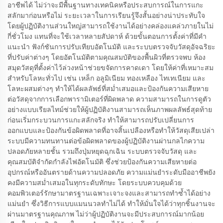
อาชีพได้ ไม่ว่าจะมีพื้นฐานทางเทคนิคหรือประสบการณ์ในการแกะ
สลักมาก่อนหรือไม่ ระยะเวลาในการเรียนรู้จึงสั้นอย่างน่าประทับใจ
โดยผู้ปฏิบัติงานส่วนใหญ่สามารถใช้งานได้อย่างคล่องแคล่วภายในไม่
กี่ชั่วโมง แทนที่จะใช้เวลาหลายสัปดาห์ ด้วยขั้นตอนการตั้งค่าที่มีคำ
แนะนำ ฟังก์ชันการปรับเทียบอัตโนมัติ และระบบตรวจจับวัสดุอัจฉริยะ
ที่ปรับค่าต่างๆ โดยอัตโนมัติตามคุณสมบัติของพื้นผิวที่ตรวจพบ ห้อง
สมุดวัสดุที่ตั้งค่าไว้ล่วงหน้าช่วยขจัดการคาดเดา โดยให้ค่าที่เหมาะสม
สำหรับโลหะทั่วไป เช่น เหล็ก อลูมิเนียม ทองเหลือง ไทเทเนียม และ
โลหะผสมต่างๆ ทำให้ได้ผลลัพธ์ที่สม่ำเสมอและป้องกันความเสียหาย
ต่อวัสดุจากการเลือกพารามิเตอร์ที่ผิดพลาด ความสามารถในการดูตัว
อย่างแบบเรียลไทม์ช่วยให้ผู้ปฏิบัติงานสามารถเห็นภาพผลลัพธ์สุดท้าย
ก่อนเริ่มกระบวนการแกะสลักจริง ทำให้สามารถปรับเปลี่ยนการ
ออกแบบและป้องกันข้อผิดพลาดที่อาจสิ้นเปลืองหรือทำให้วัสดุเสียเปล่า
ระบบมีความทนทานต่อข้อผิดพลาดของผู้ปฏิบัติงานผ่านกลไกความ
ปลอดภัยหลายชั้น รวมถึงปุ่มหยุดฉุกเฉิน ระบบตรวจจับวัสดุ และ
คุณสมบัติจำกัดกำลังไฟอัตโนมัติ ซึ่งช่วยป้องกันความเสียหายต่อ
อุปกรณ์หรืออันตรายด้านความปลอดภัย ความแม่นยำระดับมืออาชีพยัง
คงมีความสม่ำเสมอในทุกระดับทักษะ โดยระบบควบคุมด้วย
คอมพิวเตอร์รักษามาตรฐานเฉพาะเจาะจงและสามารถทำซ้ำได้อย่าง
แม่นยำ ซึ่งวิธีการแบบแมนนวลทำไม่ได้ ทำให้มั่นใจได้ว่าทุกชิ้นงานจะ
ผ่านมาตรฐานคุณภาพ ไม่ว่าผู้ปฏิบัติงานจะมีประสบการณ์มากน้อย