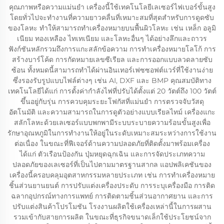
คุณภาพหรือความแม่นยำ เครื่องนี้ใช้เทคโนโลยีเลเซอร์ไฟเบอร์ขั้นสูง
โดยทั่วไปจะทำงานที่ความยาวคลื่นที่เหมาะสมที่สุดสำหรับการดูดซับ
ของโลหะ ทำให้สามารถทำเครื่องหมายบนพื้นผิวโลหะ เช่น เหล็ก อลูมิ
เนียม ทองเหลือง ไทเทเนียม และโลหะอื่นๆ ได้อย่างลึกและถาวร
ฟังก์ชันหลักรวมถึงการแกะสลักข้อความ การทำเครื่องหมายโลโก้ การ
สร้างบาร์โค้ด การกัดหมายเลขซีเรียล และการออกแบบลวดลายซับ
ซ้อน ทั้งหมดนี้สามารถทำได้ผ่านอินเทอร์เฟซซอฟต์แวร์ที่ใช้งานง่าย
ซึ่งรองรับรูปแบบไฟล์ต่างๆ เช่น AI, DXF และ BMP คุณสมบัติทาง
เทคโนโลยีได้แก่ การตั้งค่ากำลังไฟที่ปรับได้ตั้งแต่ 20 วัตต์ถึง 100 วัตต์
ขึ้นอยู่กับรุ่น การควบคุมระยะโฟกัสที่แม่นยำ การตรวจจับวัสดุ
อัตโนมัติ และความสามารถในการดูตัวอย่างแบบเรียลไทม์ เครื่องแกะ
สลักโลหะด้วยเลเซอร์แบบพกพามีระบบระบายความร้อนขั้นสูงเพื่อ
รักษาอุณหภูมิในการทำงานให้อยู่ในระดับเหมาะสมระหว่างการใช้งาน
ต่อเนื่อง ในขณะที่ฟีเจอร์ด้านความปลอดภัยที่ติดตั้งมาพร้อมเครื่อง
ได้แก่ ตัวเรือนป้องกัน ปุ่มหยุดฉุกเฉิน และการจัดประเภทความ
ปลอดภัยของเลเซอร์ที่เป็นไปตามมาตรฐานสากล แอปพลิเคชันของ
เครื่องนี้ครอบคลุมอุตสาหกรรมหลายประเภท เช่น การทำเครื่องหมาย
ชิ้นส่วนยานยนต์ การปรับแต่งเครื่องประดับ การระบุเครื่องมือ การติด
ฉลากอุปกรณ์ทางการแพทย์ การติดตามชิ้นส่วนอากาศยาน และการ
ปรับแต่งสินค้าโปรโมชัน โรงงานผลิตใช้เครื่องเหล่านี้ในการผสาน
รวมเข้ากับสายการผลิต ในขณะที่ธุรกิจขนาดเล็กใช้ประโยชน์จาก