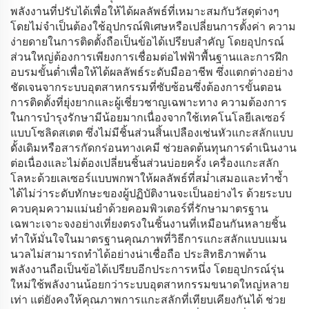
พลังงานที่ปรับได้เพื่อให้ได้ผลลัพธ์ที่เหมาะสมกับวัสดุต่างๆ
โดยไม่จำเป็นต้องใช้อุปกรณ์พิเศษหรือเปลี่ยนการตั้งค่า ความ
ง่ายดายในการติดตั้งถือเป็นข้อได้เปรียบสำคัญ โดยอุปกรณ์
ส่วนใหญ่ต้องการเพียงการเชื่อมต่อไฟฟ้าพื้นฐานและการฝึก
อบรมขั้นต่ำเพื่อให้ได้ผลลัพธ์ระดับมืออาชีพ ซึ่งแตกต่างอย่าง
ชัดเจนจากระบบอุตสาหกรรมที่ซับซ้อนซึ่งต้องการขั้นตอน
การติดตั้งที่ยุ่งยากและผู้เชี่ยวชาญเฉพาะทาง ความต้องการ
ในการบำรุงรักษามีน้อยมากเนื่องจากใช้เทคโนโลยีเลเซอร์
แบบโซลิดสเตต ซึ่งไม่มีชิ้นส่วนสิ้นเปลืองเช่นหัวแกะสลักแบบ
ดั้งเดิมหรือสารกัดกร่อนทางเคมี ช่วยลดต้นทุนการดำเนินงาน
ต่อเนื่องและไม่ต้องเปลี่ยนชิ้นส่วนบ่อยครั้ง เครื่องแกะสลัก
โลหะด้วยเลเซอร์แบบพกพาให้ผลลัพธ์ที่สม่ำเสมอและทำซ้ำ
ได้ไม่ว่าระดับทักษะของผู้ปฏิบัติงานจะเป็นอย่างไร ด้วยระบบ
ควบคุมความแม่นยำด้วยคอมพิวเตอร์ที่รักษามาตรฐาน
เฉพาะเจาะจงอย่างเที่ยงตรงในชิ้นงานที่เหมือนกันหลายชิ้น
ทำให้มั่นใจในมาตรฐานคุณภาพที่วิธีการแกะสลักแบบแมน
นวลไม่สามารถทำได้อย่างน่าเชื่อถือ ประสิทธิภาพด้าน
พลังงานถือเป็นข้อได้เปรียบอีกประการหนึ่ง โดยอุปกรณ์รุ่น
ใหม่ใช้พลังงานน้อยกว่าระบบอุตสาหกรรมขนาดใหญ่หลาย
เท่า แต่ยังคงให้คุณภาพการแกะสลักที่เทียบเคียงกันได้ ช่วย