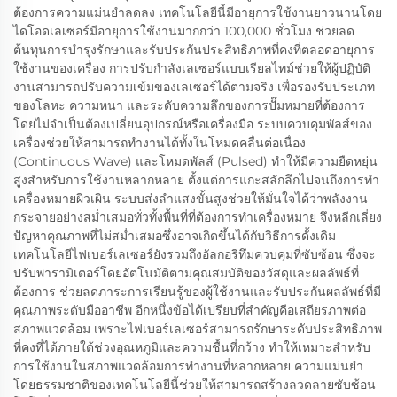
ต้องการความแม่นยำลดลง เทคโนโลยีนี้มีอายุการใช้งานยาวนานโดย
ไดโอดเลเซอร์มีอายุการใช้งานมากกว่า 100,000 ชั่วโมง ช่วยลด
ต้นทุนการบำรุงรักษาและรับประกันประสิทธิภาพที่คงที่ตลอดอายุการ
ใช้งานของเครื่อง การปรับกำลังเลเซอร์แบบเรียลไทม์ช่วยให้ผู้ปฏิบัติ
งานสามารถปรับความเข้มของเลเซอร์ได้ตามจริง เพื่อรองรับประเภท
ของโลหะ ความหนา และระดับความลึกของการปั๊มหมายที่ต้องการ
โดยไม่จำเป็นต้องเปลี่ยนอุปกรณ์หรือเครื่องมือ ระบบควบคุมพัลส์ของ
เครื่องช่วยให้สามารถทำงานได้ทั้งในโหมดคลื่นต่อเนื่อง
(Continuous Wave) และโหมดพัลส์ (Pulsed) ทำให้มีความยืดหยุ่น
สูงสำหรับการใช้งานหลากหลาย ตั้งแต่การแกะสลักลึกไปจนถึงการทำ
เครื่องหมายผิวเผิน ระบบส่งลำแสงขั้นสูงช่วยให้มั่นใจได้ว่าพลังงาน
กระจายอย่างสม่ำเสมอทั่วทั้งพื้นที่ที่ต้องการทำเครื่องหมาย จึงหลีกเลี่ยง
ปัญหาคุณภาพที่ไม่สม่ำเสมอซึ่งอาจเกิดขึ้นได้กับวิธีการดั้งเดิม
เทคโนโลยีไฟเบอร์เลเซอร์ยังรวมถึงอัลกอริทึมควบคุมที่ซับซ้อน ซึ่งจะ
ปรับพารามิเตอร์โดยอัตโนมัติตามคุณสมบัติของวัสดุและผลลัพธ์ที่
ต้องการ ช่วยลดภาระการเรียนรู้ของผู้ใช้งานและรับประกันผลลัพธ์ที่มี
คุณภาพระดับมืออาชีพ อีกหนึ่งข้อได้เปรียบที่สำคัญคือเสถียรภาพต่อ
สภาพแวดล้อม เพราะไฟเบอร์เลเซอร์สามารถรักษาระดับประสิทธิภาพ
ที่คงที่ได้ภายใต้ช่วงอุณหภูมิและความชื้นที่กว้าง ทำให้เหมาะสำหรับ
การใช้งานในสภาพแวดล้อมการทำงานที่หลากหลาย ความแม่นยำ
โดยธรรมชาติของเทคโนโลยีนี้ช่วยให้สามารถสร้างลวดลายซับซ้อน