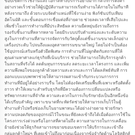
ขอบเขตการใช้งานและโอกาสทางบริการอย่างมาก กลไกการตั้งค่า
อย่างรวดเร็วช่วยให้ผู้ปฏิบัติงานสามารถเริ่มทำงานได้ภายในไม่กี่นาที
หลังจากมาถึง ด้วยระบบจัดตำแหน่งที่ใช้งานง่าย ฟังก์ชันปรับเทียบ
อัตโนมัติ และขั้นตอนการเชื่อมต่อที่ง่ายดาย ช่วยลดเวลาที่เสียไปและ
เพิ่มชั่วโมงการทำงานที่มีประสิทธิผล ความยืดหยุ่นยังรวมถึงการ
รองรับชิ้นงานที่หลากหลาย โดยมีระบบปรับตำแหน่งและระดับความ
สูงในการทำงานที่สามารถจัดการกับวัตถุตั้งแต่ชิ้นงานขนาดเล็กอย่าง
เครื่องประดับ ไปจนถึงแผงอุตสาหกรรมขนาดใหญ่ โดยไม่จำเป็นต้อง
ใช้อุปกรณ์เสริมหรือตัวยึดพิเศษ การทำงานที่ไม่ผูกติดกับสถานที่ให้
คุณค่ามหาศาลแก่ธุรกิจที่เน้นบริการ ช่วยให้สามารถให้บริการลูกค้า
ในสถานที่จริงได้ ลดต้นทุนการขนส่ง ลดระยะเวลาโครงการ และเพิ่ม
ความพึงพอใจของลูกค้าด้วยความสะดวกและการได้ผลลัพธ์ทันที การ
ออกแบบแบบพกพาช่วยให้สามารถผสานเข้ากับกระบวนการการ
ทำงานที่มีอยู่ได้อย่างราบรื่น โดยไม่ต้องจัดเตรียมพื้นที่เฉพาะหรือติดตั้ง
ถาวร ทำให้เหมาะสำหรับธุรกิจที่มีความต้องการเปลี่ยนแปลงหรือ
ทรัพยากรสถานที่จำกัด ความสะดวกในการเก็บรักษายังเป็นอีกหนึ่งข้อ
ได้เปรียบสำคัญ เพราะขนาดที่กะทัดรัดช่วยให้สามารถเก็บไว้ในตู้
ทำงานทั่วไปหรือช่องเก็บในยานพาหนะได้อย่างง่ายดาย ช่วยรักษา
ความปลอดภัยของอุปกรณ์ไว้ในขณะที่ยังคงเข้าถึงได้เมื่อต้องการใช้ใน
โครงการเร่งด่วนหรือโอกาสที่คาดไม่ถึง ความสามารถในการเคลื่อน
ย้ายยังช่วยให้ธุรกิจสามารถขยายขอบเขตการให้บริการและเข้าถึง
กลุ่มลูกค้าใหม่ๆ ที่เคยเข้าไม่ถึงมาก่อนเนื่องจากข้อจำกัดด้านโลจิสติกส์