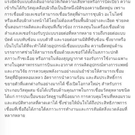
แรงยึดจับแบบดั้งเดิมอาจก่อให้เกิดความเสียหายหรือการบิดเบี้ยว ความ
เข้ากันได้กับวัสดุเคลือบผิวถือเป็นอีกหนึ่งมิติของความยืดหยุ่น เพราะ
การเชื่อมด้วยเลเซอร์สามารถเชื่อมวัสดุที่ผ่านการชุบผิว อะโนไดซ์
หรือเคลือบผิวล่วงหน้าได้โดยไม่ต้องเตรียมพื้นผิวอย่างละเอียด ช่วยลด
ขั้นตอนการผลิตและต้นทุนที่เกี่ยวข้อง การลงทุนในเครื่องเชื่อมด้วย
ลำแสงเลเซอร์รองรับรูปแบบรอยต่อที่หลากหลาย รวมถึงรอยต่อแบบ
บัตต์ แบบทับซ้อน แบบตัวที และรอยต่อสามมิติที่ซับซ้อน ซึ่งยากหรือ
เป็นไปไม่ได้ที่จะทำได้ด้วยอุปกรณ์เชื่อมแบบเดิม ความยืดหยุ่นด้าน
บรรยากาศช่วยให้สามารถเชื่อมด้วยเลเซอร์ได้ทั้งในสภาวะปกติ
สภาวะก๊าซเฉื่อย หรือภายในห้องสุญญากาศ รองรับการใช้งานเฉพาะ
ทางในอุตสาหกรรมการบินและอวกาศ การผลิตอุปกรณ์ทางการแพทย์
และงานวิจัย การควบคุมพลังงานอย่างแม่นยำช่วยให้สามารถเชื่อม
วัสดุที่มีจุดหลอมเหลว อัตราการนำความร้อน และสัมประสิทธิ์การ
ขยายตัวที่แตกต่างกันอย่างมากได้ ซึ่งเปิดโอกาสใหม่ๆ สำหรับการ
ประกอบวัสดุผสม ข้อได้เปรียบด้านคุณภาพในการเชื่อมวัสดุหลายชนิด
ได้แก่ การปนเปื้อนของวัสดุฐานที่น้อยมาก การควบคุมโซนที่หลอมรวม
และสมบัติทางกลที่คาดเดาได้ ซึ่งช่วยให้มั่นใจได้ถึงประสิทธิภาพการ
เชื่อมที่เชื่อถือได้ภายใต้สภาวะการทำงานและการสัมผัสสิ่งแวดล้อมที่
หลากหลาย