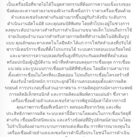
เป็นเครื่องมือที่ขาดไม่ได้ในอุตสาหกรรมที่ต้องการความแข็งแรงของ
ข้อต่อและความสวยงามของผิวงานที่เหนือกว่า ราคาเครื่องเชื่อมด้วย
ลำแสงเลเซอร์แตกต่างกันอย่างมากขึ้นอยู่กับกำลังขับ ระดับการ
ดำเนินงานอัตโนมัติ และคุณสมบัติพิเศษ โดยทั่วไปจะอยู่ในช่วงการ
ลงทุนระดับปานกลางสำหรับการดำเนินงานขนาดเล็ก ไปจนถึงการใช้
จ่ายเงินทุนจำนวนมากสำหรับสายการผลิตที่ทำงานอัตโนมัติเต็มรูป
แบบ คุณลักษณะทางเทคโนโลยีหลัก ได้แก่ การโฟกัสลำแสงที่ปรับได้
พารามิเตอร์การเชื่อมที่ตั้งโปรแกรมได้ ระบบตรวจสอบแบบเรียลไทม์
และมาตรการความปลอดภัยขั้นสูงที่รับประกันผลลัพธ์ที่สม่ำเสมอ
พร้อมปกป้องผู้ปฏิบัติงาน หน้าที่หลักครอบคลุมการเชื่อมจุด การเชื่อม
แนวต่อ และรูปแบบการเชื่อมสามมิติที่ซับซ้อน โดยมีความสามารถ
ตั้งแต่การเชื่อมไมโครที่ละเอียดอ่อน ไปจนถึงการเชื่อมโครงสร้างที่
ต้องรับน้ำหนักหนัก การประยุกต์ใช้งานครอบคลุมตั้งแต่การผลิต
รถยนต์ การประกอบชิ้นส่วนอากาศยาน การผลิตอุปกรณ์ทางการแพทย์
การผลิตอิเล็กทรอนิกส์ และการผลิตแม่พิมพ์ความแม่นยำ ซึ่งราคา
เครื่องเชื่อมด้วยลำแสงเลเซอร์สามารถพิสูจน์คุ้มค่าได้จากการมี
คุณภาพการเชื่อมที่เหนือกว่า ลดของเสียจากวัสดุ และเพิ่ม
ประสิทธิภาพการผลิต ระบบเหล่านี้มีความโดดเด่นในการเชื่อมวัสดุที่
ต่างกัน เชื่อมผนึกสนิทแน่น และสร้างข้อต่อที่มีรูปลักษณ์สวยงามโดย
ไม่จำเป็นต้องผ่านกระบวนการตกแต่งเพิ่มเติม การพิจารณาลงทุนใน
เครื่องเชื่อมด้วยลำแสงเลเซอร์ควรคำนึงถึงประโยชน์ในการดำเนิน