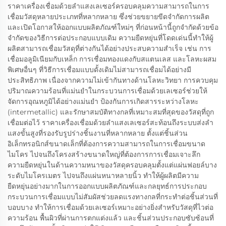
ราคาเครื่องเชื่อมด้วยลำแสงเลเซอร์ครอบคลุมความสามารถในการ
เชื่อมวัสดุหลายประเภทที่หลากหลาย ซึ่งช่วยขยายขีดจำกัดการผลิต
และเปิดโอกาสให้ออกแบบผลิตภัณฑ์ใหม่ๆ ที่ก่อนหน้านี้ถูกจำกัดด้วยข้อ
จำกัดของวิธีการต่อประกอบแบบเดิม ความยืดหยุ่นที่โดดเด่นนี้ทำให้ผู้
ผลิตสามารถเชื่อมวัสดุที่ต่างกันได้อย่างประสบความสำเร็จ เช่น การ
เชื่อมอลูมิเนียมกับเหล็ก การเชื่อมทองแดงกับสแตนเลส และโลหะผสม
พิเศษอื่นๆ ที่วิธีการเชื่อมแบบดั้งเดิมไม่สามารถเชื่อมได้อย่างมี
ประสิทธิภาพ เนื่องจากความไม่เข้ากันทางด้านโลหะวิทยา การควบคุม
ปริมาณความร้อนที่แม่นยำในกระบวนการเชื่อมด้วยเลเซอร์ช่วยให้
จัดการอุณหภูมิได้อย่างแม่นยำ ป้องกันการเกิดสารระหว่างโลหะ
(intermetallic) และรักษาสมบัติทางกลที่เหมาะสมที่สุดของวัสดุที่ถูก
เชื่อมต่อไว้ ราคาเครื่องเชื่อมด้วยลำแสงเลเซอร์สะท้อนถึงระบบส่งลำ
แสงขั้นสูงที่รองรับรูปร่างชิ้นงานที่หลากหลาย ตั้งแต่ชิ้นส่วน
อิเล็กทรอนิกส์ขนาดเล็กที่ต้องการความสามารถในการเชื่อมขนาด
ไมโคร ไปจนถึงโครงสร้างขนาดใหญ่ที่ต้องการการเชื่อมเจาะลึก
ความยืดหยุ่นในด้านความหนาของวัสดุครอบคลุมตั้งแต่แผ่นฟอยล์บาง
ระดับไมโครเมตร ไปจนถึงแผ่นหนาหลายนิ้ว ทำให้ผู้ผลิตมีความ
ยืดหยุ่นอย่างมากในการออกแบบผลิตภัณฑ์และกลยุทธ์การประกอบ
กระบวนการเชื่อมแบบไม่สัมผัสช่วยลดแรงทางกลที่กระทำต่อชิ้นส่วนที่
บอบบาง ทำให้การเชื่อมด้วยเลเซอร์เหมาะอย่างยิ่งสำหรับวัสดุที่ไวต่อ
ความร้อน พื้นผิวที่ผ่านการตกแต่งแล้ว และชิ้นส่วนประกอบซับซ้อนที่