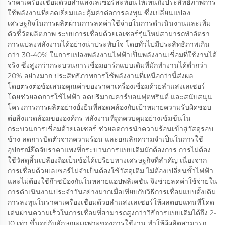
ราคาเครื่องเชื่อมด้วยลำแสงเลเซอร์สะท้อนให้เห็นถึงประสิทธิภาพการ
ใช้พลังงานที่ยอดเยี่ยมและคุ้มค่าต่อการลงทุน ซึ่งเปลี่ยนแปลง
เศรษฐกิจในการผลิตผ่านการลดค่าใช้จ่ายในการดำเนินงานและเพิ่ม
ตัวชี้วัดผลิตภาพ ระบบการเชื่อมด้วยเลเซอร์รุ่นใหม่สามารถทำอัตรา
การแปลงพลังงานได้อย่างน่าประทับใจ โดยทั่วไปมีประสิทธิภาพเกิน
กว่า 30-40% ในการแปลงพลังงานไฟฟ้าเป็นพลังงานเชื่อมที่ใช้งานได้
จริง ซึ่งสูงกว่ากระบวนการเชื่อมอาร์กแบบเดิมที่มักทำงานได้ต่ำกว่า
20% อย่างมาก ประสิทธิภาพการใช้พลังงานที่เหนือกว่านี้ส่งผล
โดยตรงต่อข้อเสนอคุณค่าของราคาเครื่องเชื่อมด้วยลำแสงเลเซอร์
โดยช่วยลดการใช้ไฟฟ้า ลดปริมาณคาร์บอนฟุตพรินต์ และสนับสนุน
โครงการการผลิตอย่างยั่งยืนที่สอดคล้องกับเป้าหมายความรับผิดชอบ
ต่อสิ่งแวดล้อมขององค์กร พลังงานที่ถูกควบคุมอย่างเข้มข้นใน
กระบวนการเชื่อมด้วยเลเซอร์ ช่วยลดการนำความร้อนเข้าสู่วัสดุรอบ
ข้าง ลดการบิดตัวจากความร้อน และยกเลิกความจำเป็นในการใช้
อุปกรณ์ยึดจับราคาแพงที่กระบวนการแบบเดิมมักต้องการ การไม่ต้อง
ใช้วัสดุสิ้นเปลืองถือเป็นข้อได้เปรียบทางเศรษฐกิจที่สำคัญ เนื่องจาก
การเชื่อมด้วยเลเซอร์ไม่จำเป็นต้องใช้วัสดุเติม ไม่ต้องเปลี่ยนขั้วไฟฟ้า
และไม่ต้องใช้ก๊าซป้องกันในหลายแอปพลิเคชัน จึงช่วยลดค่าใช้จ่ายใน
การดำเนินงานประจำวันอย่างมากเมื่อเทียบกับวิธีการเชื่อมแบบดั้งเดิม
การลงทุนในราคาเครื่องเชื่อมด้วยลำแสงเลเซอร์ให้ผลตอบแทนที่โดด
เด่นผ่านความเร็วในการเชื่อมที่สามารถสูงกว่าวิธีการแบบเดิมได้ถึง 2-
10 เท่า ขึ้นอยู่กับลักษณะเฉพาะของการใช้งาน ทำให้ผู้ผลิตสามารถ