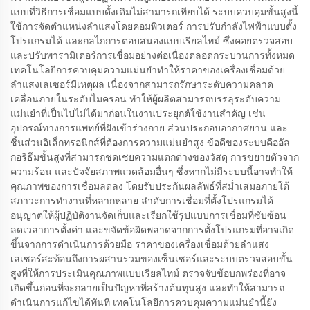
แบบที่วิธีการเชื่อมแบบดั้งเดิมไม่สามารถเทียบได้ ระบบควบคุมขั้นสูงนี้
ใช้การจัดตำแหน่งลำแสงโดยคอมพิวเตอร์ การปรับกำลังไฟฟ้าแบบตั้ง
โปรแกรมได้ และกลไกการตอบสนองแบบเรียลไทม์ ซึ่งคอยตรวจสอบ
และปรับพารามิเตอร์การเชื่อมอย่างต่อเนื่องตลอดกระบวนการทั้งหมด
เทคโนโลยีการควบคุมความแม่นยำทำให้ราคาของเครื่องเชื่อมด้วย
ลำแสงเลเซอร์มีเหตุผล เนื่องจากสามารถรักษาระดับความคลาด
เคลื่อนภายในระดับไมครอน ทำให้ผู้ผลิตสามารถบรรลุระดับความ
แม่นยำที่เป็นไปไม่ได้มาก่อนในงานประยุกต์ใช้งานสำคัญ เช่น
อุปกรณ์ทางการแพทย์ที่ฝังเข้าร่างกาย ส่วนประกอบอากาศยาน และ
ชิ้นส่วนอิเล็กทรอนิกส์ที่ต้องการความแม่นยำสูง ข้อดีของระบบคืออัล
กอริธึมขั้นสูงที่สามารถชดเชยความแตกต่างของวัสดุ การขยายตัวจาก
ความร้อน และปัจจัยสภาพแวดล้อมอื่นๆ ซึ่งหากไม่มีระบบนี้อาจทำให้
คุณภาพของการเชื่อมลดลง โดยรับประกันผลลัพธ์ที่สม่ำเสมอภายใต้
สภาวะการทำงานที่หลากหลาย ลำดับการเชื่อมที่ตั้งโปรแกรมได้
อนุญาตให้ผู้ปฏิบัติงานจัดเก็บและเรียกใช้รูปแบบการเชื่อมที่ซับซ้อน
ลดเวลาการตั้งค่า และขจัดข้อผิดพลาดจากการตั้งโปรแกรมที่อาจเกิด
ขึ้นจากการดำเนินการด้วยมือ ราคาของเครื่องเชื่อมด้วยลำแสง
เลเซอร์สะท้อนถึงการผสานรวมของเซ็นเซอร์และระบบตรวจสอบขั้น
สูงที่ให้การประเมินคุณภาพแบบเรียลไทม์ ตรวจจับข้อบกพร่องที่อาจ
เกิดขึ้นก่อนที่จะกลายเป็นปัญหาที่สร้างต้นทุนสูง และทำให้สามารถ
ดำเนินการแก้ไขได้ทันที เทคโนโลยีการควบคุมความแม่นยำนี้ยัง