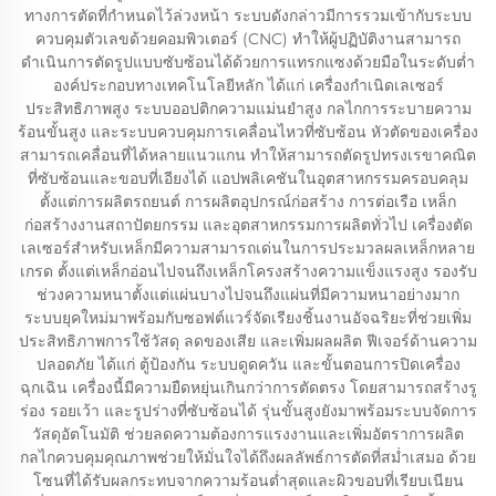
ทางการตัดที่กำหนดไว้ล่วงหน้า ระบบดังกล่าวมีการรวมเข้ากับระบบ
ควบคุมตัวเลขด้วยคอมพิวเตอร์ (CNC) ทำให้ผู้ปฏิบัติงานสามารถ
ดำเนินการตัดรูปแบบซับซ้อนได้ด้วยการแทรกแซงด้วยมือในระดับต่ำ
องค์ประกอบทางเทคโนโลยีหลัก ได้แก่ เครื่องกำเนิดเลเซอร์
ประสิทธิภาพสูง ระบบออปติกความแม่นยำสูง กลไกการระบายความ
ร้อนขั้นสูง และระบบควบคุมการเคลื่อนไหวที่ซับซ้อน หัวตัดของเครื่อง
สามารถเคลื่อนที่ได้หลายแนวแกน ทำให้สามารถตัดรูปทรงเรขาคณิต
ที่ซับซ้อนและขอบที่เอียงได้ แอปพลิเคชันในอุตสาหกรรมครอบคลุม
ตั้งแต่การผลิตรถยนต์ การผลิตอุปกรณ์ก่อสร้าง การต่อเรือ เหล็ก
ก่อสร้างงานสถาปัตยกรรม และอุตสาหกรรมการผลิตทั่วไป เครื่องตัด
เลเซอร์สำหรับเหล็กมีความสามารถเด่นในการประมวลผลเหล็กหลาย
เกรด ตั้งแต่เหล็กอ่อนไปจนถึงเหล็กโครงสร้างความแข็งแรงสูง รองรับ
ช่วงความหนาตั้งแต่แผ่นบางไปจนถึงแผ่นที่มีความหนาอย่างมาก
ระบบยุคใหม่มาพร้อมกับซอฟต์แวร์จัดเรียงชิ้นงานอัจฉริยะที่ช่วยเพิ่ม
ประสิทธิภาพการใช้วัสดุ ลดของเสีย และเพิ่มผลผลิต ฟีเจอร์ด้านความ
ปลอดภัย ได้แก่ ตู้ป้องกัน ระบบดูดควัน และขั้นตอนการปิดเครื่อง
ฉุกเฉิน เครื่องนี้มีความยืดหยุ่นเกินกว่าการตัดตรง โดยสามารถสร้างรู
ร่อง รอยเว้า และรูปร่างที่ซับซ้อนได้ รุ่นขั้นสูงยังมาพร้อมระบบจัดการ
วัสดุอัตโนมัติ ช่วยลดความต้องการแรงงานและเพิ่มอัตราการผลิต
กลไกควบคุมคุณภาพช่วยให้มั่นใจได้ถึงผลลัพธ์การตัดที่สม่ำเสมอ ด้วย
โซนที่ได้รับผลกระทบจากความร้อนต่ำสุดและผิวขอบที่เรียบเนียน