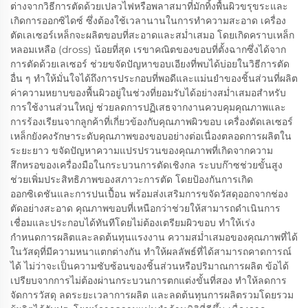
ต่างจากวิธีการตัดด้วยเปลวไฟหรือพลาสมาที่มักทิ้งพื้นผิวขรุขระและ
เกิดการออกซิไดซ์ ซึ่งต้องใช้เวลานานในการทำความสะอาด เครื่อง
ตัดเลเซอร์เหล็กจะผลิตขอบที่สะอาดและสม่ำเสมอ โดยเกิดคราบเหล็ก
หลอมเหลือ (dross) น้อยที่สุด เรขาคณิตของขอบที่ตั้งฉากซึ่งได้จาก
การตัดด้วยเลเซอร์ ช่วยขจัดปัญหาขอบเอียงที่พบได้บ่อยในวิธีการตัด
อื่น ๆ ทำให้มั่นใจได้ถึงการประกอบที่พอดีและแม่นยำของชิ้นส่วนที่ผลิต
ค่าความหยาบของพื้นผิวอยู่ในช่วงที่ยอมรับได้อย่างสม่ำเสมอสำหรับ
การใช้งานส่วนใหญ่ ช่วยลดการปฏิเสธจากงานควบคุมคุณภาพและ
การร้องเรียนจากลูกค้าที่เกี่ยวข้องกับคุณภาพผิวขอบ เครื่องตัดเลเซอร์
เหล็กยังคงรักษาระดับคุณภาพของขอบอย่างต่อเนื่องตลอดการผลิตใน
ระยะยาว ขจัดปัญหาความแปรปรวนของคุณภาพที่เกิดจากความ
สึกหรอของเครื่องมือในกระบวนการตัดเชิงกล ระบบก๊าซช่วยขั้นสูง
ช่วยเพิ่มประสิทธิภาพของสภาวะการตัด โดยป้องกันการเกิด
ออกซิเดชันและการปนเปื้อน พร้อมส่งเสริมการขจัดวัสดุออกจากช่อง
ตัดอย่างสะอาด คุณภาพขอบที่เหนือกว่าช่วยให้สามารถดำเนินการ
เชื่อมและประกอบได้ทันทีโดยไม่ต้องเตรียมผิวขอบ ทำให้เร่ง
กำหนดการผลิตและลดต้นทุนแรงงาน ความสม่ำเสมอของคุณภาพที่ได้
ในวัสดุที่มีความหนาแตกต่างกัน ทำให้ผลลัพธ์ที่ได้สามารถคาดการณ์
ได้ ไม่ว่าจะเป็นความซับซ้อนของชิ้นส่วนหรือปริมาณการผลิต ข้อได้
เปรียบจากการไม่ต้องผ่านกระบวนการตกแต่งขั้นที่สอง ทำให้ลดการ
จัดการวัสดุ ลดระยะเวลาการผลิต และลดต้นทุนการผลิตรวมโดยรวม