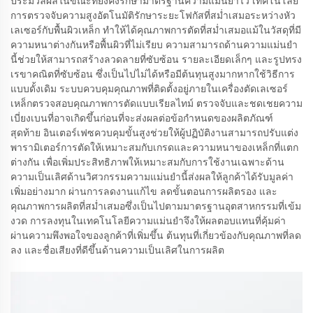
ประมวลผลในขณะที่ยังคงรักษามาตรฐานความแม่นยำไว้ เทคโนโลยี
การตรวจจับความสูงอัตโนมัติรักษาระยะโฟกัสที่สม่ำเสมอระหว่างหัว
เลเซอร์กับพื้นผิวเหล็ก ทำให้ได้คุณภาพการตัดที่สม่ำเสมอแม้ในวัสดุที่มี
ความหนาต่างกันหรือพื้นผิวที่ไม่เรียบ ความสามารถด้านความแม่นยำ
นี้ช่วยให้สามารถสร้างลวดลายที่ซับซ้อน รายละเอียดเล็กๆ และรูปทรง
เรขาคณิตที่ซับซ้อน ซึ่งเป็นไปไม่ได้หรือมีต้นทุนสูงมากหากใช้วิธีการ
แบบดั้งเดิม ระบบควบคุมคุณภาพที่ติดตั้งอยู่ภายในเครื่องตัดเลเซอร์
เหล็กตรวจสอบคุณภาพการตัดแบบเรียลไทม์ ตรวจจับและชดเชยความ
เบี่ยงเบนที่อาจเกิดขึ้นก่อนที่จะส่งผลต่อข้อกำหนดของผลิตภัณฑ์
สุดท้าย อินเตอร์เฟซควบคุมขั้นสูงช่วยให้ผู้ปฏิบัติงานสามารถปรับแต่ง
พารามิเตอร์การตัดให้เหมาะสมกับเกรดและความหนาของเหล็กที่แตก
ต่างกัน เพื่อเพิ่มประสิทธิภาพให้เหมาะสมกับการใช้งานเฉพาะด้าน
ความเป็นเลิศด้านวิศวกรรมความแม่นยำนี้ส่งผลให้ลูกค้าได้รับมูลค่า
เพิ่มอย่างมาก ผ่านการลดงานแก้ไข ลดขั้นตอนการผลิตรอง และ
คุณภาพการผลิตที่สม่ำเสมอซึ่งเป็นไปตามมาตรฐานอุตสาหกรรมที่เข้ม
งวด การลงทุนในเทคโนโลยีความแม่นยำจึงให้ผลตอบแทนที่คุ้มค่า
ผ่านความพึงพอใจของลูกค้าที่เพิ่มขึ้น ต้นทุนที่เกี่ยวข้องกับคุณภาพที่ลด
ลง และชื่อเสียงที่ดีขึ้นด้านความเป็นเลิศในการผลิต