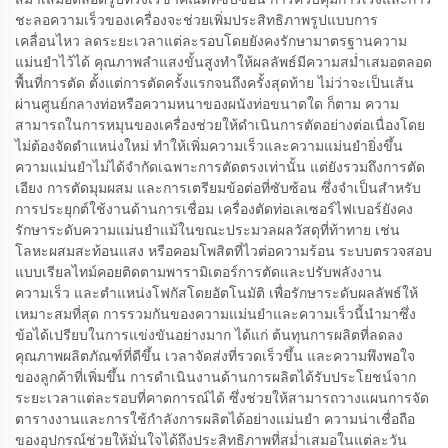
ชะลอความเร็วของเครื่องจะช่วยเพิ่มประสิทธิภาพรูปแบบการ
เคลื่อนไหว ลดระยะเวลาแต่ละรอบโดยยังคงรักษามาตรฐานความ
แม่นยำไว้ได้ คุณภาพลำแสงขั้นสูงทำให้ผลลัพธ์มีความสม่ำเสมอตลอด
พื้นที่การตัด ตั้งแต่การตัดครั้งแรกจนถึงครั้งสุดท้าย ไม่ว่าจะเป็นเส้น
ผ่านศูนย์กลางท่อหรือความหนาของผนังท่อขนาดใด ก็ตาม ความ
สามารถในการหมุนของเครื่องช่วยให้ดำเนินการตัดอย่างต่อเนื่องโดย
ไม่ต้องจัดตำแหน่งใหม่ ทำให้เพิ่มความเร็วและความแม่นยำยิ่งขึ้น
ความแม่นยำไม่ได้จำกัดเฉพาะการตัดตรงเท่านั้น แต่ยังรวมถึงการตัด
เอียง การตัดมุมผสม และการเตรียมข้อต่อที่ซับซ้อน ซึ่งจำเป็นสำหรับ
การประยุกต์ใช้งานด้านการเชื่อม เครื่องตัดท่อเลเซอร์ไฟเบอร์ยังคง
รักษาระดับความแม่นยำแม้ในขณะประมวลผลวัสดุที่ท้าทาย เช่น
โลหะผสมสะท้อนแสง หรือคอมโพสิตที่ไวต่อความร้อน ระบบตรวจสอบ
แบบเรียลไทม์คอยติดตามพารามิเตอร์การตัดและปรับพลังงาน
ความเร็ว และตำแหน่งโฟกัสโดยอัตโนมัติ เพื่อรักษาระดับผลลัพธ์ให้
เหมาะสมที่สุด การรวมกันของความแม่นยำและความเร็วนี้นำมาซึ่ง
ข้อได้เปรียบในการแข่งขันอย่างมาก ได้แก่ ต้นทุนการผลิตที่ลดลง
คุณภาพผลิตภัณฑ์ที่ดีขึ้น เวลาจัดส่งที่รวดเร็วขึ้น และความพึงพอใจ
ของลูกค้าที่เพิ่มขึ้น การดำเนินงานด้านการผลิตได้รับประโยชน์จาก
ระยะเวลาแต่ละรอบที่คาดการณ์ได้ ซึ่งช่วยให้สามารถวางแผนการจัด
ตารางงานและการใช้กำลังการผลิตได้อย่างแม่นยำ ความน่าเชื่อถือ
ของอุปกรณ์ช่วยให้มั่นใจได้ถึงประสิทธิภาพที่สม่ำเสมอในแต่ละวัน