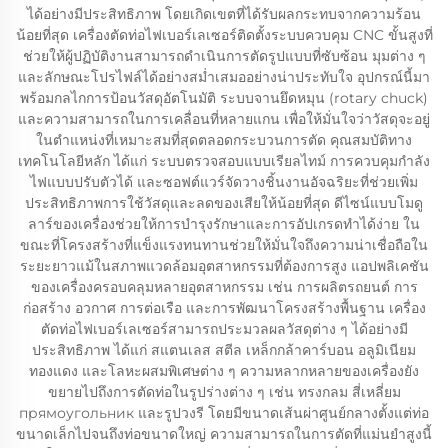
ได้อย่างมีประสิทธิภาพ โดยเกิดเขตที่ได้รับผลกระทบจากความร้อน
น้อยที่สุด เครื่องตัดท่อไฟเบอร์เลเซอร์ติดตั้งระบบควบคุม CNC ขั้นสูงที่
ช่วยให้ผู้ปฏิบัติงานสามารถดำเนินการตัดรูปแบบที่ซับซ้อน มุมต่าง ๆ
และลักษณะโปรไฟล์ได้อย่างสม่ำเสมออย่างน่าประทับใจ อุปกรณ์นี้มา
พร้อมกลไกการป้อนวัสดุอัตโนมัติ ระบบจานยึดหมุน (rotary chuck)
และความสามารถในการเคลื่อนที่หลายแกน เพื่อให้มั่นใจว่าวัสดุจะอยู่
ในตำแหน่งที่เหมาะสมที่สุดตลอดกระบวนการตัด คุณสมบัติทาง
เทคโนโลยีหลัก ได้แก่ ระบบตรวจสอบแบบเรียลไทม์ การควบคุมกำลัง
ไฟแบบปรับตัวได้ และซอฟต์แวร์จัดวางชิ้นงานอัจฉริยะที่ช่วยเพิ่ม
ประสิทธิภาพการใช้วัสดุและลดของเสียให้น้อยที่สุด ดีไซน์แบบโมดู
ลาร์ของเครื่องช่วยให้การบำรุงรักษาและการอัปเกรดทำได้ง่าย ใน
ขณะที่โครงสร้างที่แข็งแรงทนทานช่วยให้มั่นใจถึงความน่าเชื่อถือใน
ระยะยาวแม้ในสภาพแวดล้อมอุตสาหกรรมที่ต้องการสูง แอปพลิเคชัน
ของเครื่องครอบคลุมหลายอุตสาหกรรม เช่น การผลิตรถยนต์ การ
ก่อสร้าง อวกาศ การต่อเรือ และการพัฒนาโครงสร้างพื้นฐาน เครื่อง
ตัดท่อไฟเบอร์เลเซอร์สามารถประมวลผลวัสดุต่าง ๆ ได้อย่างมี
ประสิทธิภาพ ได้แก่ สแตนเลส สตีล เหล็กกล้าคาร์บอน อลูมิเนียม
ทองแดง และโลหะผสมพิเศษต่าง ๆ ความหลากหลายของเครื่องยัง
ขยายไปถึงการตัดท่อในรูปร่างต่าง ๆ เช่น ทรงกลม สี่เหลี่ยม
прямоугольник และรูปวงรี โดยมีขนาดเส้นผ่าศูนย์กลางตั้งแต่ท่อ
ขนาดเล็กไปจนถึงท่อขนาดใหญ่ ความสามารถในการตัดที่แม่นยำสูงนี้