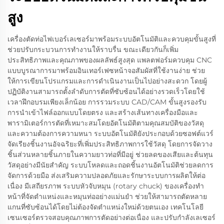
สูง
เครื่องตัดท่อไฟเบอร์เลเซอร์มาพร้อมระบบอัตโนมัติและควบคุมขั้นสูงที่
ช่วยปรับกระบวนการทำงานให้ราบรื่น ขณะเดียวกันก็เพิ่ม
ประสิทธิภาพและคุณภาพของผลลัพธ์สูงสุด แพลตฟอร์มควบคุม CNC
แบบบูรณาการมาพร้อมอินเทอร์เฟซหน้าจอสัมผัสที่ใช้งานง่าย ช่วย
ให้การเขียนโปรแกรมและการดำเนินงานเป็นไปอย่างสะดวก โดยผู้
ปฏิบัติงานสามารถตั้งลำดับการตัดที่ซับซ้อนได้อย่างรวดเร็วโดยใช้
เวลาฝึกอบรมเพียงเล็กน้อย การรวมระบบ CAD/CAM ขั้นสูงรองรับ
การนำเข้าไฟล์ออกแบบโดยตรง และสร้างเส้นทางเครื่องมือและ
พารามิเตอร์การตัดที่เหมาะสมโดยอัตโนมัติตามคุณสมบัติของวัสดุ
และความต้องการความหนา ระบบอัตโนมัติยังประกอบด้วยซอฟต์แวร์
จัดเรียงชิ้นงานอัจฉริยะที่เพิ่มประสิทธิภาพการใช้วัสดุ โดยการจัดวาง
ชิ้นส่วนหลายชิ้นภายในความยาวท่อที่มีอยู่ ช่วยลดของเสียและต้นทุน
วัสดุอย่างมีนัยสำคัญ ระบบโหลดและถอดชิ้นงานอัตโนมัติช่วยลดการ
จัดการด้วยมือ ส่งเสริมความปลอดภัยและรักษาระบบการผลิตให้ต่อ
เนื่อง มีเสถียรภาพ ระบบหัวจับหมุน (rotary chuck) ของเครื่องทำ
หน้าที่จัดตำแหน่งและหมุนท่ออย่างแม่นยำ ช่วยให้สามารถตัดหลาย
แกนที่ซับซ้อนได้โดยไม่ต้องจัดตำแหน่งใหม่ด้วยตนเอง เทคโนโลยี
เซนเซอร์ตรวจสอบคุณภาพการตัดอย่างต่อเนื่อง และปรับกำลังเลเซอร์