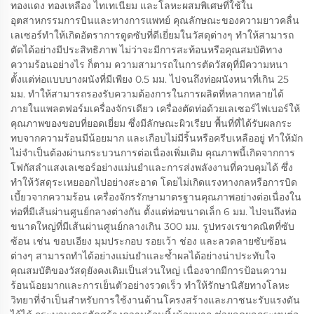
ทองแดง ทองเหลือง ไทเทเนียม และโลหะผสมพิเศษที่ใช้ใน
อุตสาหกรรมการบินและทางการแพทย์ คุณลักษณะของความยาวคลื่น
เลเซอร์ทำให้เกิดอัตราการดูดซับที่ดีเยี่ยมในวัสดุต่างๆ ทำให้สามารถ
ตัดได้อย่างมีประสิทธิภาพ ไม่ว่าจะมีการสะท้อนหรือคุณสมบัติทาง
ความร้อนอย่างไร ก็ตาม ความสามารถในการตัดวัสดุที่มีความหนา
ตั้งแต่ท่อแบบบางผนังที่มีเพียง 0.5 มม. ไปจนถึงท่อผนังหนาที่เกิน 25
มม. ทำให้สามารถรองรับความต้องการในการผลิตที่หลากหลายได้
ภายในแพลตฟอร์มเครื่องจักรเดียว เครื่องตัดท่อด้วยเลเซอร์ไฟเบอร์ให้
คุณภาพของขอบที่ยอดเยี่ยม ซึ่งมีลักษณะผิวเรียบ พื้นที่ที่ได้รับผลกระ
ทบจากความร้อนมีน้อยมาก และเกือบไม่มีริ้นหรือครีบเหลืออยู่ ทำให้มัก
ไม่จำเป็นต้องผ่านกระบวนการต่อเนื่องเพิ่มเติม คุณภาพนี้เกิดจากการ
โฟกัสลำแสงเลเซอร์อย่างแม่นยำและการส่งพลังงานที่ควบคุมได้ ซึ่ง
ทำให้วัสดุระเหยออกไปอย่างสะอาด โดยไม่เกิดแรงทางกลหรือการบิด
เบี้ยวจากความร้อน เครื่องจักรรักษามาตรฐานคุณภาพอย่างต่อเนื่องใน
ท่อที่มีเส้นผ่านศูนย์กลางต่างกัน ตั้งแต่ท่อขนาดเล็ก 6 มม. ไปจนถึงท่อ
ขนาดใหญ่ที่มีเส้นผ่านศูนย์กลางเกิน 300 มม. รูปทรงเรขาคณิตที่ซับ
ซ้อน เช่น ขอบเอียง มุมประกอบ รอยเว้า ช่อง และลวดลายซับซ้อน
ต่างๆ สามารถทำได้อย่างแม่นยำและซ้ำผลได้อย่างน่าประทับใจ
คุณสมบัติของวัสดุยังคงเดิมเป็นส่วนใหญ่ เนื่องจากมีการป้อนความ
ร้อนน้อยมากและการเย็นตัวอย่างรวดเร็ว ทำให้รักษานิสัยทางโลหะ
วิทยาที่จำเป็นสำหรับการใช้งานด้านโครงสร้างและภาชนะรับแรงดัน