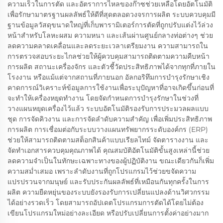
ความเร็วในการตัด และอัตราการไหลของก๊าซช่วยเหลือโดยอัตโนมัติ
เพื่อรักษามาตรฐานผลลัพธ์ให้ดีที่สุดตลอดวงจรการผลิต ระบบควบคุมมี
ฐานข้อมูลวัสดุขนาดใหญ่ที่เก็บพารามิเตอร์การตัดที่ถูกปรับแต่งไว้ล่วง
หน้าสำหรับโลหะผสม ความหนา และเส้นผ่านศูนย์กลางท่อต่างๆ ช่วย
ลดความคลาดเคลื่อนและลดระยะเวลาเตรียมงาน ความสามารถใน
การตรวจสอบระยะไกลช่วยให้ผู้ควบคุมสามารถติดตามความคืบหน้า
การผลิต สถานะเครื่องจักร และตัวชี้วัดประสิทธิภาพได้จากทุกที่ภายใน
โรงงาน หรือแม้แต่จากสถานที่ภายนอก อัลกอริทึมการบำรุงรักษาเชิง
คาดการณ์วิเคราะห์ข้อมูลการใช้งานเพื่อระบุปัญหาที่อาจเกิดขึ้นก่อนที่
จะทำให้เครื่องหยุดทำงาน โดยจัดกำหนดการบำรุงรักษาในช่วงที่
วางแผนหยุดเครื่องไว้แล้ว ระบบอัตโนมัติรองรับการประมวลผลแบบ
ชุด การจัดคิวงาน และการจัดลำดับความสำคัญ เพื่อเพิ่มประสิทธิภาพ
การผลิต การเชื่อมต่อกับระบบวางแผนทรัพยากรระดับองค์กร (ERP)
ช่วยให้สามารถติดตามสต็อกสินค้าแบบเรียลไทม์ จัดตารางงาน และ
จัดทำเอกสารควบคุมคุณภาพได้ คุณสมบัติอัตโนมัติขั้นสูงเหล่านี้ช่วย
ลดความจำเป็นในทักษะเฉพาะทางของผู้ปฏิบัติงาน ขณะเดียวกันก็เพิ่ม
ความสม่ำเสมอ เพราะลำดับงานที่ถูกโปรแกรมไว้ช่วยขจัดความ
แปรปรวนจากมนุษย์ และรับประกันผลลัพธ์ที่เหมือนกันทุกครั้งในการ
ผลิต ความยืดหยุ่นของระบบยังรองรับการเปลี่ยนแปลงด้านวิศวกรรม
ได้อย่างรวดเร็ว โดยสามารถอัปเดตโปรแกรมการตัดได้โดยไม่ต้อง
เขียนโปรแกรมใหม่อย่างละเอียด หรือปรับเปลี่ยนการตั้งค่าอย่างมาก