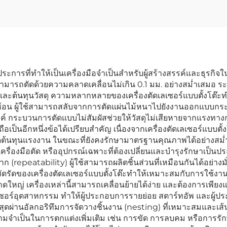
ะการที่ทำให้เป็นเครื่องมือจำเป็นสำหรับผู้สร้างสรรค์และธุรกิจในย
านสามารถตัดด้วยความคลาดเคลื่อนไม่เกิน 0.1 มม. อย่างสม่ำเสมอ
และต้นทุนวัสดุ ความหลากหลายของเครื่องตัดเลเซอร์แบบตั้งโต๊ะท
าซับซ้อน ผู้ใช้สามารถสลับจากการตัดแผ่นไม้หนาไปยังงานออกแบบก
 กระบวนการตัดแบบไม่สัมผัสช่วยให้วัสดุไม่เสียหายจากแรงทางก
เร็วถือเป็นอีกหนึ่งข้อได้เปรียบสำคัญ เนื่องจากเครื่องตัดเลเซอร์แบบ
ลดต้นทุนแรงงาน ในขณะที่ยังคงรักษามาตรฐานคุณภาพได้อย่างสม
มพ์ เครื่องมือตัด หรืออุปกรณ์เฉพาะที่ต้องเปลี่ยนและบำรุงรักษาเ
 (repeatability) ผู้ใช้สามารถผลิตชิ้นส่วนที่เหมือนกันได้อย่างมั
ัดของเครื่องตัดเลเซอร์แบบตั้งโต๊ะทำให้เหมาะสมกับการใช้งา
าดใหญ่ เครื่องเหล่านี้สามารถเคลื่อนย้ายได้ง่าย และต้องการเพียง
บเลเซอร์อุตสาหกรรม ทำให้ผู้ประกอบการรายย่อย สตาร์ทอัพ และผู
อยที่สุดผ่านอัลกอริทึมการจัดวางชิ้นงาน (nesting) ที่เหมาะสมและ
มจำเป็นในการตกแต่งเพิ่มเติม เช่น การขัด การลบคม หรือการรั