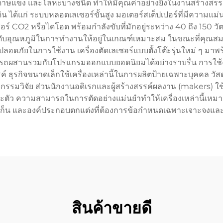
กระดาษแข็ง และโลหะบางชนิด ทำให้มีคุณค่าอย่างยิ่งในงานสร้างสร
ด่น ได้แก่ ระบบหลอดเลเซอร์ขั้นสูง มอเตอร์สเต็ปเปอร์ที่มีความแม่น
ซอร์ CO2 หรือไดโอด พร้อมกำลังขับที่มักอยู่ระหว่าง 40 ถึง 150 ว
ุณหภูมิในการทำงานให้อยู่ในเกณฑ์เหมาะสม ในขณะที่คุณสมบัต
ดภัยในการใช้งาน เครื่องตัดเลเซอร์แบบตั้งโต๊ะรุ่นใหม่ ๆ มาพร้
ารถผสานรวมกับโปรแกรมออกแบบยอดนิยมได้อย่างราบรื่น การใช้ง
ุรกิจขนาดเล็กใช้เครื่องเหล่านี้ในการผลิตป้ายเฉพาะบุคคล วัส
จกรรมวิจัย ส่วนนักงานอดิเรกและผู้สร้างสรรค์ผลงาน (makers) ใช้
ตัว ความสามารถในการตัดอย่างแม่นยำทำให้เครื่องเหล่านี้เหมา
 ปะเก็น และองค์ประกอบตกแต่งที่ต้องการข้อกำหนดเฉพาะเจาะจงแล
สินค้าขายดี