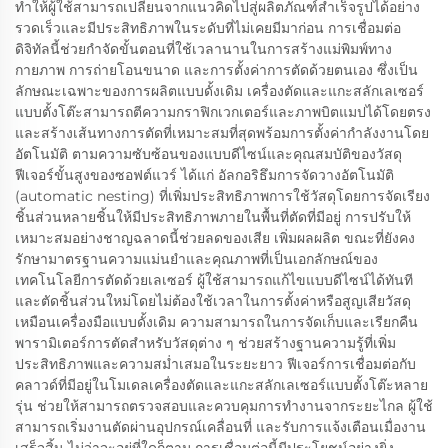
ทำให้ผู้ใช้สามารถเปลี่ยนจากแนวคิดไปสู่ผลิตภัณฑ์สำเร็จรูปได้อย่าง
รวดเร็วและมีประสิทธิภาพในระดับที่ไม่เคยมีมาก่อน การเชื่อมต่อ
ดิจิทัลนี้ช่วยกำจัดขั้นตอนที่ใช้เวลานานในการสร้างแม่พิมพ์ทาง
กายภาพ การถ่ายโอนขนาด และการตั้งค่าการตัดด้วยตนเอง ซึ่งเป็น
ลักษณะเฉพาะของการผลิตแบบดั้งเดิม เครื่องตัดและแกะสลักเลเซอร์
แบบตั้งโต๊ะสามารถตีความกราฟิกเวกเตอร์และภาพบิตแมปได้โดยตรง
และสร้างเส้นทางการตัดที่เหมาะสมที่สุดพร้อมการตั้งค่ากำลังงานโดย
อัตโนมัติ ตามความซับซ้อนของแบบดีไซน์และคุณสมบัติของวัสดุ
ฟีเจอร์ขั้นสูงของซอฟต์แวร์ ได้แก่ อัลกอริธึมการจัดวางอัตโนมัติ
(automatic nesting) ที่เพิ่มประสิทธิภาพการใช้วัสดุโดยการจัดเรียง
ชิ้นส่วนหลายชิ้นให้มีประสิทธิภาพภายในพื้นที่ตัดที่มีอยู่ การปรับให้
เหมาะสมอย่างชาญฉลาดนี้ช่วยลดของเสีย เพิ่มผลผลิต ขณะที่ยังคง
รักษามาตรฐานความแม่นยำและคุณภาพที่เป็นเอกลักษณ์ของ
เทคโนโลยีการตัดด้วยเลเซอร์ ผู้ใช้สามารถแก้ไขแบบดีไซน์ได้ทันที
และตัดชิ้นส่วนใหม่โดยไม่ต้องใช้เวลาในการตั้งค่าหรือสูญเสียวัสดุ
เหมือนเครื่องมือแบบดั้งเดิม ความสามารถในการจัดเก็บและเรียกคืน
พารามิเตอร์การตัดสำหรับวัสดุต่าง ๆ ช่วยสร้างฐานความรู้ที่เพิ่ม
ประสิทธิภาพและความสม่ำเสมอในระยะยาว ฟีเจอร์การเชื่อมต่อกับ
คลาวด์ที่มีอยู่ในโมเดลเครื่องตัดและแกะสลักเลเซอร์แบบตั้งโต๊ะหลาย
รุ่น ช่วยให้สามารถตรวจสอบและควบคุมการทำงานจากระยะไกล ผู้ใช้
สามารถเริ่มงานตัดผ่านอุปกรณ์เคลื่อนที่ และรับการแจ้งเตือนเมื่องาน