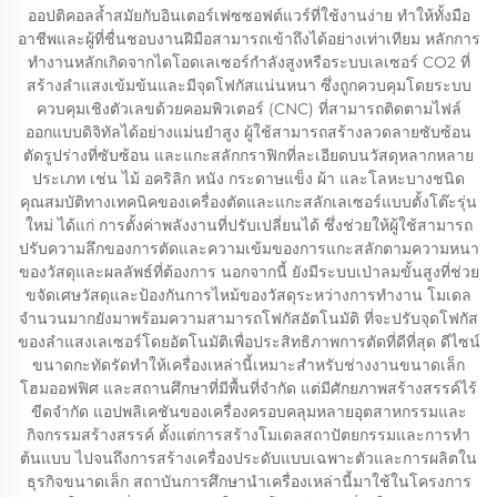
ออปติคอลล้ำสมัยกับอินเตอร์เฟซซอฟต์แวร์ที่ใช้งานง่าย ทำให้ทั้งมือ
อาชีพและผู้ที่ชื่นชอบงานฝีมือสามารถเข้าถึงได้อย่างเท่าเทียม หลักการ
ทำงานหลักเกิดจากไดโอดเลเซอร์กำลังสูงหรือระบบเลเซอร์ CO2 ที่
สร้างลำแสงเข้มข้นและมีจุดโฟกัสแน่นหนา ซึ่งถูกควบคุมโดยระบบ
ควบคุมเชิงตัวเลขด้วยคอมพิวเตอร์ (CNC) ที่สามารถติดตามไฟล์
ออกแบบดิจิทัลได้อย่างแม่นยำสูง ผู้ใช้สามารถสร้างลวดลายซับซ้อน
ตัดรูปร่างที่ซับซ้อน และแกะสลักกราฟิกที่ละเอียดบนวัสดุหลากหลาย
ประเภท เช่น ไม้ อคริลิก หนัง กระดาษแข็ง ผ้า และโลหะบางชนิด
คุณสมบัติทางเทคนิคของเครื่องตัดและแกะสลักเลเซอร์แบบตั้งโต๊ะรุ่น
ใหม่ ได้แก่ การตั้งค่าพลังงานที่ปรับเปลี่ยนได้ ซึ่งช่วยให้ผู้ใช้สามารถ
ปรับความลึกของการตัดและความเข้มของการแกะสลักตามความหนา
ของวัสดุและผลลัพธ์ที่ต้องการ นอกจากนี้ ยังมีระบบเป่าลมขั้นสูงที่ช่วย
ขจัดเศษวัสดุและป้องกันการไหม้ของวัสดุระหว่างการทำงาน โมเดล
จำนวนมากยังมาพร้อมความสามารถโฟกัสอัตโนมัติ ที่จะปรับจุดโฟกัส
ของลำแสงเลเซอร์โดยอัตโนมัติเพื่อประสิทธิภาพการตัดที่ดีที่สุด ดีไซน์
ขนาดกะทัดรัดทำให้เครื่องเหล่านี้เหมาะสำหรับช่างงานขนาดเล็ก
โฮมออฟฟิศ และสถานศึกษาที่มีพื้นที่จำกัด แต่มีศักยภาพสร้างสรรค์ไร้
ขีดจำกัด แอปพลิเคชันของเครื่องครอบคลุมหลายอุตสาหกรรมและ
กิจกรรมสร้างสรรค์ ตั้งแต่การสร้างโมเดลสถาปัตยกรรมและการทำ
ต้นแบบ ไปจนถึงการสร้างเครื่องประดับแบบเฉพาะตัวและการผลิตใน
ธุรกิจขนาดเล็ก สถาบันการศึกษานำเครื่องเหล่านี้มาใช้ในโครงการ