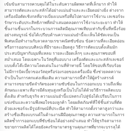
เข้มข้นสามารถควบคุมได้ในระดับความผิดพลาดที่เล็กมาก ทำให้
สามารถตัดและแกะสลักได้อย่างแม่นยำและละเอียดอย่างยิ่ง ต่างจาก
เครื่องมือตัดเชิงกลที่อาจเบี่ยงเบนหรือทื่อไปตามการใช้งาน เลเซอร์จะ
รักษาระดับประสิทธิภาพที่สม่ำเสมอตลอดการใช้งานระยะยาว ทำให้
ชิ้นงานชิ้นแรกในกระบวนการผลิตมีคุณภาพเทียบเท่ากับชิ้นที่หนึ่งร้อย
อย่างสมบูรณ์ ข้อได้เปรียบด้านความแม่นยำนี้จะเห็นได้ชัดเจนเป็น
พิเศษเมื่อทำงานกับลวดลายเรขาคณิตซับซ้อน ข้อความที่ละเอียดอ่อน
หรือการออกแบบศิลปะที่มีรายละเอียดสูง วิธีการตัดแบบดั้งเดิมมัก
ประสบปัญหากับมุมที่แหลม รายละเอียดเล็กๆ และคุณภาพขอบที่
สม่ำเสมอ โดยเฉพาะในวัสดุที่บอบบาง เครื่องตัดและแกะสลักเลเซอร์
แบบตั้งโต๊ะมีความโดดเด่นในงานที่ท้าทายนี้ โดยให้ขอบที่เรียบร้อย
ไม่มีการบิดเบี้ยวของวัสดุหรือร่องรอยของเครื่องมือ ซึ่งช่วยลดความ
จำเป็นในการตกแต่งเพิ่มเติม ความสามารถนี้ทำให้ผู้สร้างสรรค์
สามารถขยายขีดจำกัดของความซับซ้อนในการออกแบบ รวมถึงเพิ่ม
ลักษณะเฉพาะที่อาจมีต้นทุนสูงหรือเป็นไปไม่ได้ด้วยวิธีการผลิตแบบ
ดั้งเดิม สำหรับธุรกิจ ความแม่นยำนี้แปลตรงไปสู่ข้อได้เปรียบในการ
แข่งขันและความพึงพอใจของลูกค้า โดยผลิตภัณฑ์ที่ใช้ชิ้นส่วนที่ตัด
ด้วยเลเซอร์จะมีรูปลักษณ์ที่ประณีต ทำให้สามารถตั้งราคาสูงกว่าและ
สร้างชื่อเสียงแบรนด์ในด้านงานฝีมือคุณภาพสูง ความสามารถในการ
ผลิตซ้ำการออกแบบที่ซับซ้อนได้อย่างสม่ำเสมอ ทำให้ธุรกิจสามารถ
ขยายการผลิตได้โดยยังคงรักษามาตรฐานคุณภาพที่ยากจะบรรลุได้