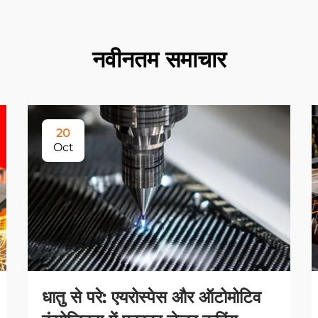
नवीनतम समाचार
20
Oct
धातु से परे: एयरोस्पेस और ऑटोमोटिव