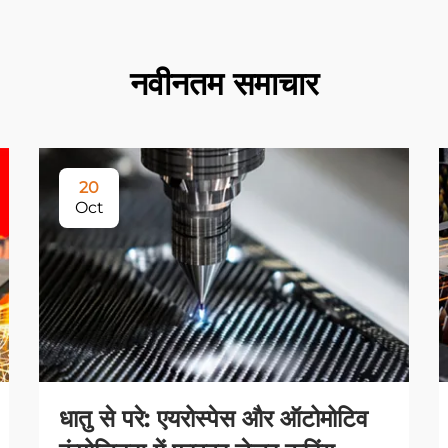
नवीनतम समाचार
20
Oct
धातु से परे: एयरोस्पेस और ऑटोमोटिव