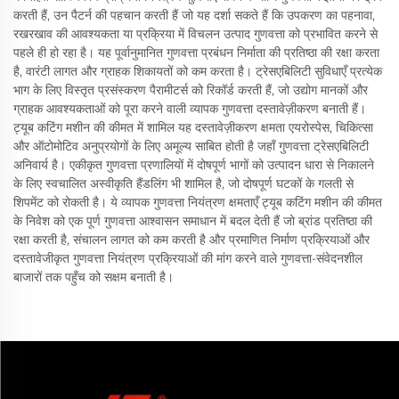
करती हैं, उन पैटर्न की पहचान करती हैं जो यह दर्शा सकते हैं कि उपकरण का पहनावा,
रखरखाव की आवश्यकता या प्रक्रिया में विचलन उत्पाद गुणवत्ता को प्रभावित करने से
पहले ही हो रहा है। यह पूर्वानुमानित गुणवत्ता प्रबंधन निर्माता की प्रतिष्ठा की रक्षा करता
है, वारंटी लागत और ग्राहक शिकायतों को कम करता है। ट्रेसएबिलिटी सुविधाएँ प्रत्येक
भाग के लिए विस्तृत प्रसंस्करण पैरामीटर्स को रिकॉर्ड करती हैं, जो उद्योग मानकों और
ग्राहक आवश्यकताओं को पूरा करने वाली व्यापक गुणवत्ता दस्तावेज़ीकरण बनाती हैं।
ट्यूब कटिंग मशीन की कीमत में शामिल यह दस्तावेज़ीकरण क्षमता एयरोस्पेस, चिकित्सा
और ऑटोमोटिव अनुप्रयोगों के लिए अमूल्य साबित होती है जहाँ गुणवत्ता ट्रेसएबिलिटी
अनिवार्य है। एकीकृत गुणवत्ता प्रणालियों में दोषपूर्ण भागों को उत्पादन धारा से निकालने
के लिए स्वचालित अस्वीकृति हैंडलिंग भी शामिल है, जो दोषपूर्ण घटकों के गलती से
शिपमेंट को रोकती है। ये व्यापक गुणवत्ता नियंत्रण क्षमताएँ ट्यूब कटिंग मशीन की कीमत
के निवेश को एक पूर्ण गुणवत्ता आश्वासन समाधान में बदल देती हैं जो ब्रांड प्रतिष्ठा की
रक्षा करती है, संचालन लागत को कम करती है और प्रमाणित निर्माण प्रक्रियाओं और
दस्तावेजीकृत गुणवत्ता नियंत्रण प्रक्रियाओं की मांग करने वाले गुणवत्ता-संवेदनशील
बाजारों तक पहुँच को सक्षम बनाती है।