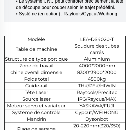
• Le système CNC peut contrôler précisément la tête
de découpe pour couper selon le trajet prédéfini.
• Système (en option) : Raytools/Cypcut/Weihong
Modèle
LEA-DS4020-T
Soudure des tubes
Table de machine
carrés
Structure de type portique
Aluminium
Zone de travail
4000*2000mm
chine overall dimensie
8300*3900*2000
Poids total
4500kg
Guide-rail
THK/PEK/HIWIN
Tête Laser
Raytools/Precitec
Source laser
IPG/Raycus/MAX
Moteur servo et variateur
YASKAWA/FUJI
Système de contrôle
Cypcut/WEIHONG
Mandrin
Dysonbot
20-220mm(320/350)
Plage de serrage