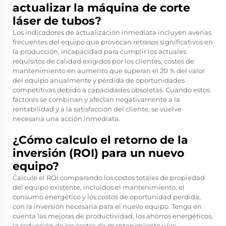
actualizar la máquina de corte
láser de tubos?
Los indicadores de actualización inmediata incluyen averías
frecuentes del equipo que provocan retrasos significativos en
la producción, incapacidad para cumplir los actuales
requisitos de calidad exigidos por los clientes, costes de
mantenimiento en aumento que superan el 20 % del valor
del equipo anualmente y pérdida de oportunidades
competitivas debido a capacidades obsoletas. Cuando estos
factores se combinan y afectan negativamente a la
rentabilidad y a la satisfacción del cliente, se vuelve
necesaria una acción inmediata.
¿Cómo calculo el retorno de la
inversión (ROI) para un nuevo
equipo?
Calcule el ROI comparando los costos totales de propiedad
del equipo existente, incluidos el mantenimiento, el
consumo energético y los costos de oportunidad perdida,
con la inversión necesaria para el nuevo equipo. Tenga en
cuenta las mejoras de productividad, los ahorros energéticos,
la reducción de los costos de mantenimiento y las