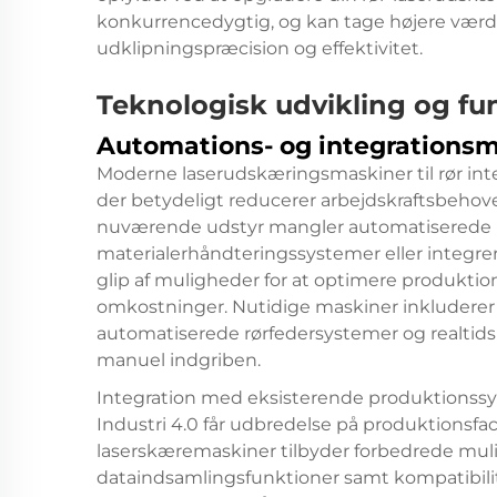
konkurrencedygtig, og kan tage højere værd
udklipningspræcision og effektivitet.
Teknologisk udvikling og f
Automations- og integrations
Moderne laserudskæringsmaskiner til rør int
der betydeligt reducerer arbejdskraftsbehove
nuværende udstyr mangler automatiserede 
materialerhåndteringssystemer eller integrere
glip af muligheder for at optimere produktio
omkostninger. Nutidige maskiner inkluderer 
automatiserede rørfedersystemer og realtidsk
manuel indgriben.
Integration med eksisterende produktionssys
Industri 4.0 får udbredelse på produktionsfaci
laserskæremaskiner tilbyder forbedrede mulig
dataindsamlingsfunktioner samt kompatibil