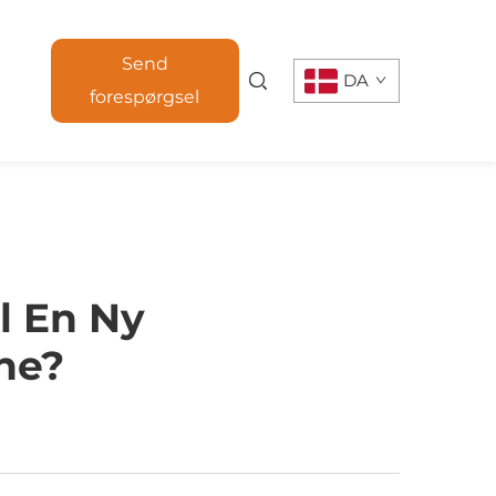
Send
DA
forespørgsel
l En Ny
ne?