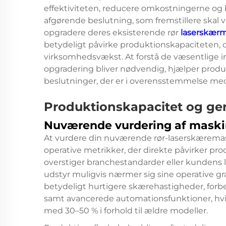
effektiviteten, reducere omkostningerne og
afgørende beslutning, som fremstillere skal vu
opgradere deres eksisterende rør
laserskær
betydeligt påvirke produktionskapaciteten,
virksomhedsvækst. At forstå de væsentlige in
opgradering bliver nødvendig, hjælper produ
beslutninger, der er i overensstemmelse med 
Produktionskapacitet og g
Nuværende vurdering af mask
At vurdere din nuværende rør-laserskæremas
operative metrikker, der direkte påvirker p
overstiger branchestandarder eller kundens le
udstyr muligvis nærmer sig sine operative g
betydeligt hurtigere skærehastigheder, for
samt avancerede automationsfunktioner, hvi
med 30–50 % i forhold til ældre modeller.