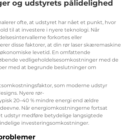
er og udstyrets pålidelighed
erer ofte, at udstyret har nået et punkt, hvor
old til at investere i nyere teknologi. Når
delsesintervallerne forkortes eller
er disse faktorer, at din
rør laser skæremaskine
n økonomiske levetid. En omfattende
løbende vedligeholdelsesomkostninger med de
jælper med at begrunde beslutninger om
ftsomkostningsfaktor, som moderne udstyr
esigns. Nyere rør-
ypisk 20–40 % mindre energi end ældre
ydeevne. Når energiomkostningerne fortsat
ret udstyr medføre betydelige langsigtede
indelige investeringsomkostninger.
sproblemer