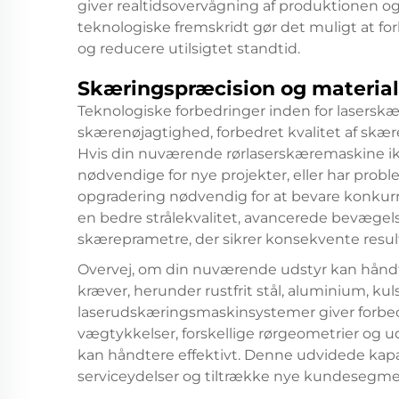
giver realtidsovervågning af produktionen og 
teknologiske fremskridt gør det muligt at fo
og reducere utilsigtet standtid.
Skæringspræcision og materia
Teknologiske forbedringer inden for laserskæ
skærenøjagtighed, forbedret kvalitet af skæ
Hvis din nuværende rørlaserskæremaskine ik
nødvendige for nye projekter, eller har prob
opgradering nødvendig for at bevare konku
en bedre strålekvalitet, avancerede bevæge
skæreprametre, der sikrer konsekvente resulta
Overvej, om din nuværende udstyr kan håndt
kræver, herunder rustfrit stål, aluminium, kul
laserudskæringsmaskinsystemer giver forbedr
vægtykkelser, forskellige rørgeometrier og u
kan håndtere effektivt. Denne udvidede kapac
serviceydelser og tiltrække nye kundesegme