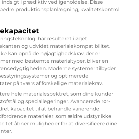
indsigt i prædiktiv vedligeholdelse. Disse
rbedre produktionsplanlægning, kvalitetskontrol
lekapacitet
ringsteknologi har resulteret i øget
rekanten og udvidet materialekompatibilitet.
ke kan opnå de nøjagtighedskrav, der er
lemer med bestemte materialtyper, bliver en
rrencedygtigheden. Moderne systemer tilbyder
lsesstyringssystemer og optimerede
ter på tværs af forskellige materialekrav.
ere hele materialespektret, som dine kunder
stofstål og speciallegeringer. Avancerede rør-
et kapacitet til at behandle varierende
dfordrende materialer, som ældre udstyr ikke
itet åbner muligheder for at diversificere dine
nter.