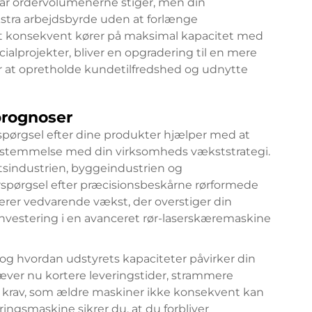
 når ordervolumenerne stiger, men din
stra arbejdsbyrde uden at forlænge
itet konsekvent kører på maksimal kapacitet med
ecialprojekter, bliver en opgradering til en mere
r at opretholde kundetilfredshed og udnytte
rognoser
spørgsel efter dine produkter hjælper med at
nsstemmelse med din virksomheds vækststrategi.
rtsindustrien, byggeindustrien og
erspørgsel efter præcisionsbeskårne rørformede
rer vedvarende vækst, der overstiger din
nvestering i en avanceret rør-laserskæremaskine
 hvordan udstyrets kapaciteter påvirker din
ræver nu kortere leveringstider, strammere
– krav, som ældre maskiner ikke konsekvent kan
ingsmaskine sikrer du, at du forbliver