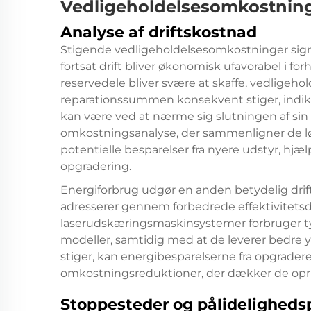
Vedligeholdelsesomkostning
Analyse af driftskostnad
Stigende vedligeholdelsesomkostninger signal
fortsat drift bliver økonomisk ufavorabel i forh
reservedele bliver svære at skaffe, vedligehol
reparationssummen konsekvent stiger, indiker
kan være ved at nærme sig slutningen af si
omkostningsanalyse, der sammenligner de 
potentielle besparelser fra nyere udstyr, h
opgradering.
Energiforbrug udgør en anden betydelig dri
adresserer gennem forbedrede effektivitetsd
laserudskæringsmaskinsystemer forbruger t
modeller, samtidig med at de leverer bedre 
stiger, kan energibesparelserne fra opgrade
omkostningsreduktioner, der dækker de opr
Stoppesteder og pålidelighed