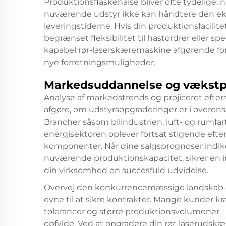
Produktionsflaskehalse bliver ofte tydelige,
nuværende udstyr ikke kan håndtere den ek
leveringstiderne. Hvis din produktionsfacil
begrænset fleksibilitet til hastordrer eller sp
kapabel rør-laserskæremaskine afgørende fo
nye forretningsmuligheder.
Markedsuddannelse og vækstp
Analyse af markedstrends og projiceret efter
afgøre, om udstyrsopgraderinger er i overe
Brancher såsom bilindustrien, luft- og rumfa
energisektoren oplever fortsat stigende eft
komponenter. Når dine salgsprognoser indike
nuværende produktionskapacitet, sikrer en i
din virksomhed en succesfuld udvidelse.
Overvej den konkurrencemæssige landskab og
evne til at sikre kontrakter. Mange kunder k
tolerancer og større produktionsvolumener 
opfylde. Ved at opgradere din rør-laserudskær