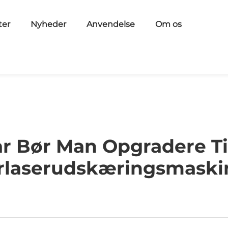
ter
Nyheder
Anvendelse
Om os
r Bør Man Opgradere Ti
rlaserudskæringsmaski