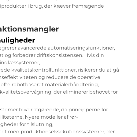
iprodukter i brug, der kræver fremragende
unktionsmangler
muligheder
egrerer avancerede automatiseringsfunktioner,
t og forbedrer driftskonsistensen. Hvis din
indlæssystemer,
de kvalitetskontrolfunktioner, risikerer du at gå
nseffektiviteten og reducere de operative
ofte robotbaseret materialerhåndtering,
valitetsovervågning, der eliminerer behovet for
temer bliver afgørende, da principperne for
liteterne. Nyere modeller af rør-
heder for tilslutning,
itet med produktionseksekutionssystemer, der