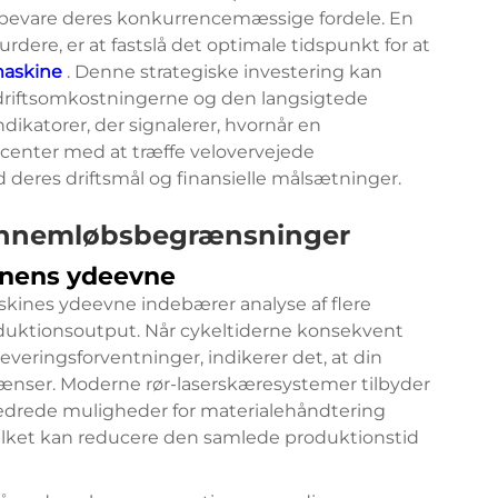
 bevare deres konkurrencemæssige fordele. En
rdere, er at fastslå det optimale tidspunkt for at
maskine
. Denne strategiske investering kan
 driftsomkostningerne og den langsigtede
dikatorer, der signalerer, hvornår en
center med at træffe velovervejede
deres driftsmål og finansielle målsætninger.
ennemløbsbegrænsninger
inens ydeevne
kines ydeevne indebærer analyse af flere
roduktionsoutput. Når cykeltiderne konsekvent
veringsforventninger, indikerer det, at din
rænser. Moderne rør-laserskæresystemer tilbyder
bedrede muligheder for materialehåndtering
lket kan reducere den samlede produktionstid