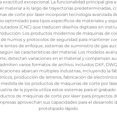
 exactitud excepcional. La funcionalidad principal gira e
el material a lo largo de trayectorias predeterminadas, c
s de corte por láser incorporan tecnología avanzada de 
no optimizado para tipos específicos de materiales y espe
utadora (CNC) que traducen diseños digitales en instruc
e producción. Los productos modernos de máquinas de cort
n de humos y protocolos de seguridad para mantener co
ye lentes de enfoque, sistemas de suministro de gas auxil
egún las características del material. Los modelos ava
corte, detectan variaciones en el material y compensan 
admiten varios formatos de archivo, incluidos DXF, DWG 
plicaciones abarcan múltiples industrias, incluyendo la 
ónicos, producción de letreros, fabricación de electrónico
 medida de los productos de máquinas de corte por láse
tria de la joyería utiliza estos sistemas para el grabado
oductos de máquinas de corte por láser para proyectos d
mpresas aprovechan sus capacidades para el desarrollo d
prototipado rápido.