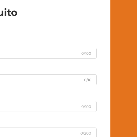
uito
0/100
0/16
0/100
0/200