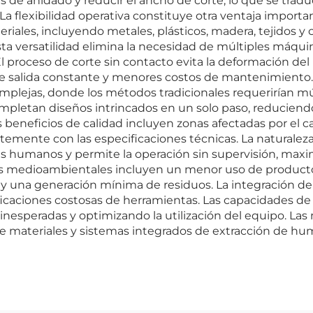
s de anidado y reducir el ancho de corte, lo que se tra
La flexibilidad operativa constituye otra ventaja import
eriales, incluyendo metales, plásticos, madera, tejidos 
sta versatilidad elimina la necesidad de múltiples máqui
 El proceso de corte sin contacto evita la deformación del
de salida constante y menores costos de mantenimiento.
lejas, donde los métodos tradicionales requerirían múl
mpletan diseños intrincados en un solo paso, reduciendo
neficios de calidad incluyen zonas afectadas por el calo
temente con las especificaciones técnicas. La naturalez
res humanos y permite la operación sin supervisión, max
cios medioambientales incluyen un menor uso de produc
y una generación mínima de residuos. La integración del 
ificaciones costosas de herramientas. Las capacidades
nesperadas y optimizando la utilización del equipo. Las
e materiales y sistemas integrados de extracción de hu