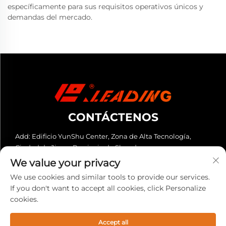
específicamente para sus requisitos operativos únicos y
demandas del mercado.
CONTÁCTENOS
Add: Edificio YunShu Center, Zona de Alta Tecnología,
Ciudad de Jinan, Provincia de Shandong
We value your privacy
Tel:
+86-13280023931
We use cookies and similar tools to provide our services.
Correo electrónico:
[email protected]
If you don't want to accept all cookies, click Personalize
cookies.
Copyright © 2025 Leading (Shandong) Cnc Equipment Co., Ltd.
Todos los derechos reservados. -
Política de privacidad
Accept all