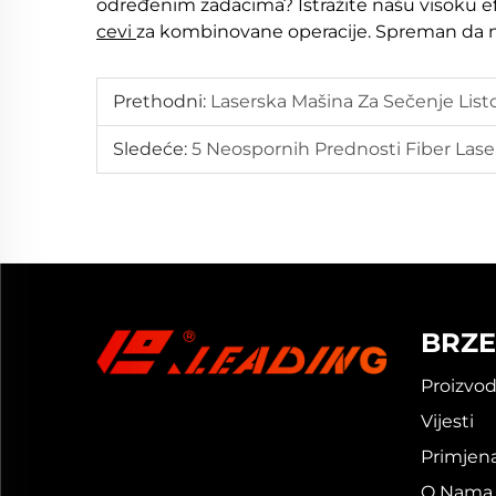
određenim zadacima? Istražite našu visoku e
cevi
za kombinovane operacije. Spreman da 
Prethodni:
Laserska Mašina Za Sečenje Listo
Sledeće:
5 Neospornih Prednosti Fiber Las
BRZE
Proizvod
Vijesti
Primjen
O Nama