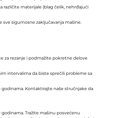
različite materijale (blag čelik, nehrđajući
te sve sigurnosne zaključavanja mašine.
ce za rezanje i podmažite pokretne delove
čenim intervalima da biste sprečili probleme sa
e godinama. Kontaktirajte naše stručnjake da
ine godinama. Tražite mašinu posvećenu