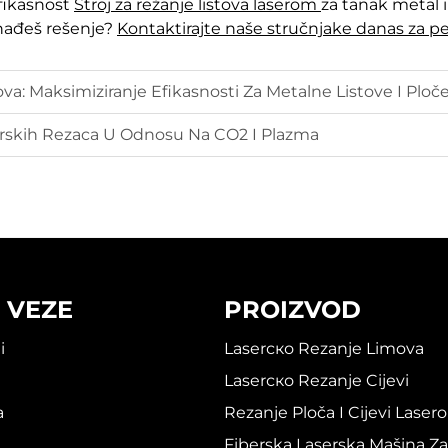
fikasnost
Stroj za režanje listova laserom
za tanak metal i
nađeš rešenje?
Kontaktirajte naše stručnjake danas za pe
va: Maksimiziranje Efikasnosti Za Metalne Listove I Ploč
erskih Rezaca U Odnosu Na CO2 I Plazma
 VEZE
PROIZVOD
i
Laserско Rezanje Limova
Laserско Rezanje Cijevi
a
Rezanje Ploča I Cijevi Laser
Fiberska Laserska Mašina Za