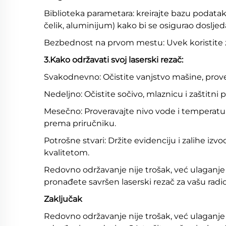
Biblioteka parametara: kreirajte bazu podataka
čelik, aluminijum) kako bi se osigurao dosljed
Bezbednost na prvom mestu: Uvek koristite za
3.Kako održavati svoj laserski rezač:
Svakodnevno: Očistite vanjstvo mašine, prover
Nedeljno: Očistite sočivo, mlaznicu i zaštitni pr
Mesečno: Proveravajte nivo vode i temperatur
prema priručniku.
Potrošne stvari: Držite evidenciju i zalihe izv
kvalitetom.
Redovno održavanje nije trošak, već ulaganje
pronađete savršen laserski rezač za vašu radi
Zaključak
Redovno održavanje nije trošak, već ulaganje