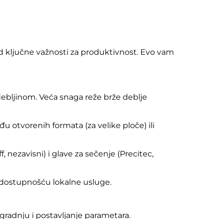
od ključne važnosti za produktivnost. Evo vam
ebljinom. Veća snaga reže brže deblje
u otvorenih formata (za velike ploče) ili
 nezavisni) i glave za sečenje (Precitec,
a dostupnošću lokalne usluge.
gradnju i postavljanje parametara.