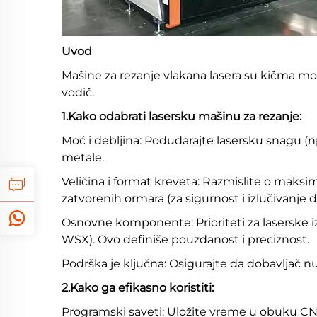
Uvod
Mašine za rezanje vlakana lasera su kičma mo
vodič.
1.Kako odabrati lasersku mašinu za rezanje:
Moć i debljina: Podudarajte lasersku snagu (
metale.
Veličina i format kreveta: Razmislite o maksim
zatvorenih ormara (za sigurnost i izlučivanje d
Osnovne komponente: Prioriteti za laserske izv
WSX). Ovo definiše pouzdanost i preciznost.
Podrška je ključna: Osigurajte da dobavljač 
2.Kako ga efikasno koristiti:
Programski saveti: Uložite vreme u obuku CNC