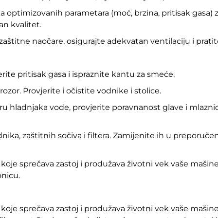
 optimizovanih parametara (moć, brzina, pritisak gasa) za 
an kvalitet.
štitne naočare, osigurajte adekvatan ventilaciju i prati
ite pritisak gasa i ispraznite kantu za smeće.
ozor. Provjerite i očistite vodnike i stolice.
u hladnjaka vode, provjerite poravnanost glave i mlazni
odnika, zaštitnih sočiva i filtera. Zamijenite ih u preporu
 koje sprečava zastoj i produžava životni vek vaše mašin
onicu.
 koje sprečava zastoj i produžava životni vek vaše maš