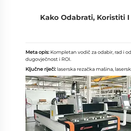
Kako Odabrati, Koristiti
Meta opis:
Kompletan vodič za odabir, rad i o
dugovječnost i ROI.
Ključne riječi:
laserska rezačka mašina, lasersk