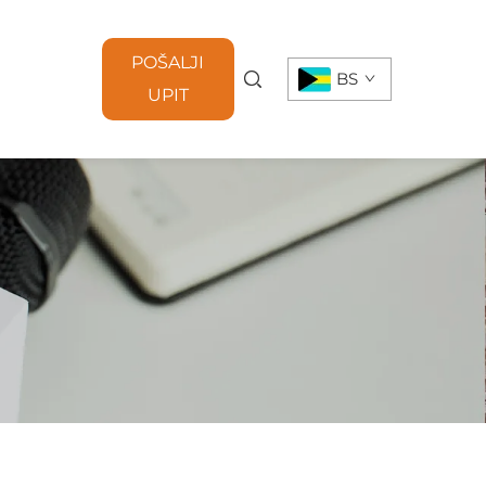
POŠALJI
BS
UPIT