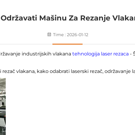
 I Održavati Mašinu Za Rezanje Vlak
Time : 2026-01-12
državanje industrijskih vlakana
tehnologija laser rezaca
- 
i rezač vlakana, kako odabrati laserski rezač, održavanje l