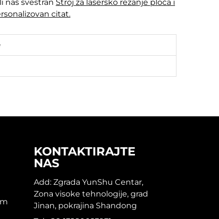
li naš svestran
Stroj za lasersko rezanje ploča i
rsonalizovan citat.
e
KONTAKTIRAJTE
NAS
Add: Zgrada YunShu Centar,
Zona visoke tehnologije, grad
om
Jinan, pokrajina Shandong