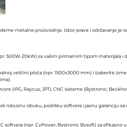
derne metalne proizvodnje. Izbor prave i održavanje je 
npr. 500W-20kW) sa vašim primarnim tipom materijala i d
alnoj veličini ploča (npr. 1500x3000 mm) i izaberite izmeđ
ima).
ore (IPG, Raycus, JPT), CNC sisteme (Bystronic, Beckhoff,
nudi robusnu obuku, podršku softvera i jasnu garanciju s
 softvera (npr. CyPower, Bystronic Bysoft) za efikasno u