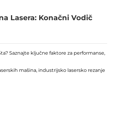
ana Lasera: Konačni Vodič
Šta? Saznajte ključne faktore za performanse,
aserskih mašina, industrijsko lasersko rezanje