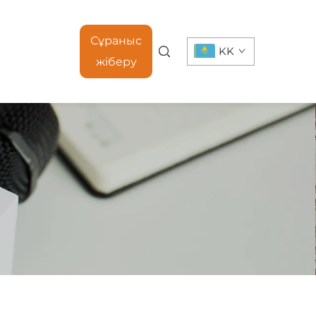
Сұраныс
KK
жіберу