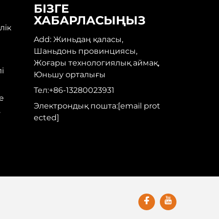
БІЗГЕ
ХАБАРЛАСЫҢЫЗ
лік
Add: Жиньдаң қаласы,
Шаньдонь провинциясы,
Жоғары технологиялық аймақ,
і
Юньшу орталығы
Тел:
+86-13280023931
e
Электрондық пошта:
[email prot
у
ected]