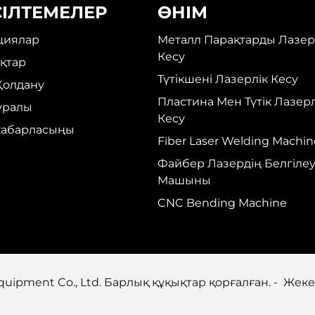
СІЛТЕМЕЛЕР
ӨНІМ
циялар
Металл Парақтарды Лазер
Кесу
қтар
Түтікшені Лазерлік Кесу
Қолдану
Пластина Мен Түтік Лазерл
туралы
Кесу
хабарласыңы
Fiber Laser Welding Machin
Файбер Лазердің Белгіле
Машыны
CNC Bending Machine
quipment Co., Ltd. Барлық құқықтар қорғалған. -
Жеке