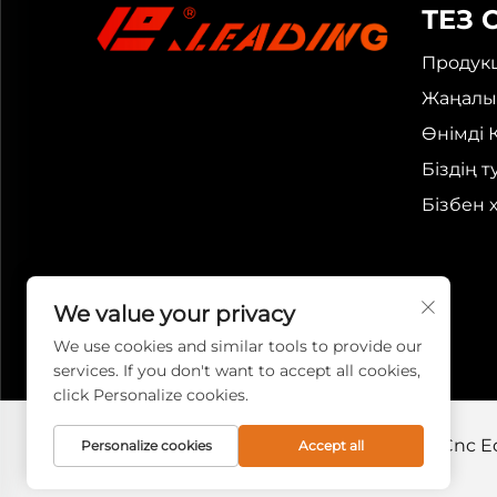
ТЕЗ 
Продук
Жаңалы
Өнімді 
Біздің 
Бізбен 
We value your privacy
We use cookies and similar tools to provide our
services. If you don't want to accept all cookies,
click Personalize cookies.
Copyright © 2026 Leading (shandong) Cnc E
Personalize cookies
Accept all
деректерді қорғау саясаты