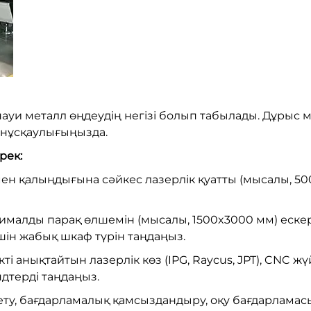
уи металл өңдеудің негізі болып табылады. Дұрыс 
ң нұсқаулығыңызда.
рек:
мен қалыңдығына сәйкес лазерлік қуатты (мысалы, 500
малды парақ өлшемін (мысалы, 1500x3000 мм) ескері
шін жабық шкаф түрін таңдаңыз.
ті анықтайтын лазерлік көз (IPG, Raycus, JPT), CNC жү
ндтерді таңдаңыз.
ту, бағдарламалық қамсыздандыру, оқу бағдарламасы 