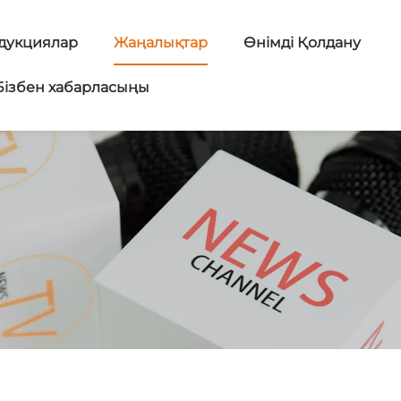
дукциялар
Жаңалықтар
Өнімді Қолдану
Бізбен хабарласыңы