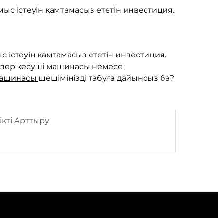
с істеуін қамтамасыз ететін инвестиция.
істеуін қамтамасыз ететін инвестиция.
азер кесуші машинасы
немесе
 Машинасы
шешіміңізді табуға дайынсыз ба?
кті Арттыру