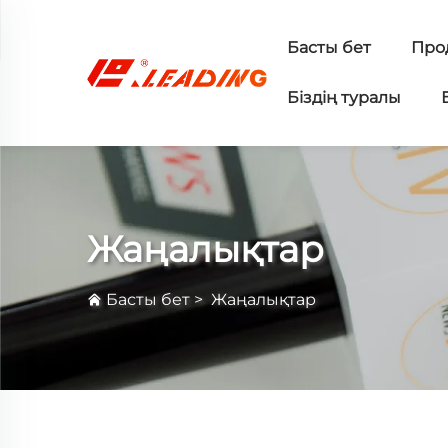
Басты бет
Про
Біздің туралы
Жаңалықтар
Басты бет
>
Жаңалықтар