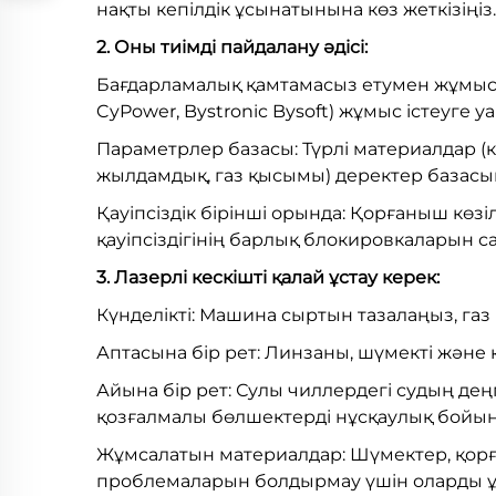
нақты кепілдік ұсынатынына көз жеткізіңіз.
2. Оны тиімді пайдалану әдісі:
Бағдарламалық қамтамасыз етумен жұмыс 
CyPower, Bystronic Bysoft) жұмыс істеуге уа
Параметрлер базасы: Түрлі материалдар (к
жылдамдық, газ қысымы) деректер базасын
Қауіпсіздік бірінші орында: Қорғаныш көзі
қауіпсіздігінің барлық блокировкаларын с
3. Лазерлі кескішті қалай ұстау керек:
Күнделікті: Машина сыртын тазалаңыз, га
Аптасына бір рет: Линзаны, шүмекті және
Айына бір рет: Сулы чиллердегі судың дең
қозғалмалы бөлшектерді нұсқаулық бойы
Жұмсалатын материалдар: Шүмектер, қорғ
проблемаларын болдырмау үшін оларды ұ