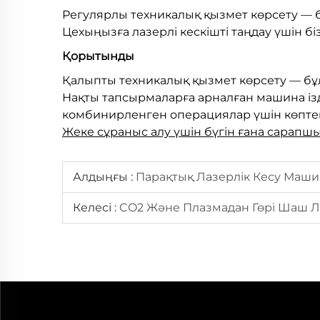
Регулярлы техникалық қызмет көрсету — 
Цехыңызға лазерлі кескішті таңдау үшін 
Қорытынды
Қалыпты техникалық қызмет көрсету — бұ
Нақты тапсырмаларға арналған машина ізд
комбинирленген операциялар үшін көптег
Жеке сұраныс алу үшін бүгін ғана сара
Алдыңғы :
Парақтық Лазерлік Кесу Машин
Келесі :
CO2 Және Плазмадан Гөрі Шаш Ла