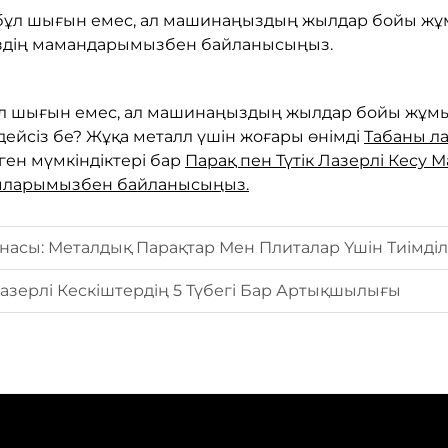
бұл шығын емес, ал машинаңыздың жылдар бойы жұмы
біздің мамандарымызбен байланысыңыз.
л шығын емес, ал машинаңыздың жылдар бойы жұмыс 
ейсіз бе? Жұқа металл үшін жоғары өнімді
Табаны л
ен мүмкіндіктері бар
Парақ пен Түтік Лазерлі Кесу
пшыларымызбен байланысыңыз.
асы: Металдық Парақтар Мен Плиталар Үшін Тиімділі
зерлі Кескіштердің 5 Түбегі Бар Артықшылығы