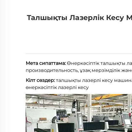
Талшықты Лазерлік Кесу 
Мета сипаттама:
Өнеркәсіптік талшықты ла
производительность, ұзақ мерзімділік және
Кілт сөздер:
талшықты лазерлі кесу машинас
өнеркәсіптік лазерлі кесу