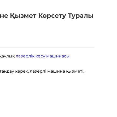
не Қызмет Көрсету Туралы
сқаулық
лазерлік кесу машинасы
таңдау керек, лазерлі машина қызметі,