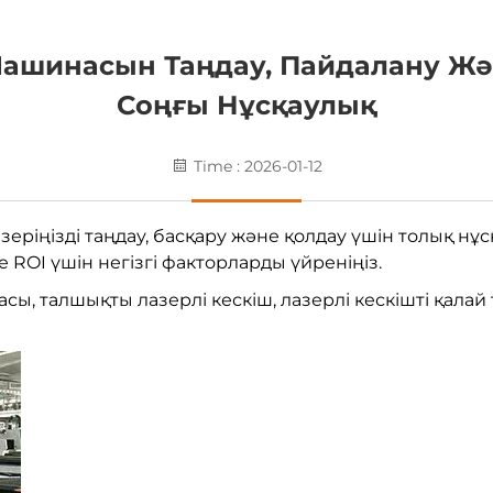
Машинасын Таңдау, Пайдалану Жә
Соңғы Нұсқаулық
Time : 2026-01-12
зеріңізді таңдау, басқару және қолдау үшін толық нұ
 ROI үшін негізгі факторларды үйреніңіз.
ы, талшықты лазерлі кескіш, лазерлі кескішті қалай 