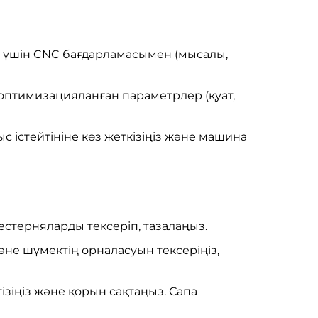
у үшін CNC бағдарламасымен (мысалы,
 оптимизацияланған параметрлер (қуат,
с істейтініне көз жеткізіңіз және машина
естерняларды тексеріп, тазалаңыз.
әне шүмектің орналасуын тексеріңіз,
іңіз және қорын сақтаңыз. Сапа