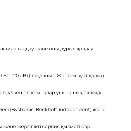
машина таңдау және оны дұрыс қолдау
 Вт - 20 кВт) таңдаңыз. Жоғары қуат қалың
п, үлкен пластиналар үшін ашық пішімді
йесі (Bystronic, Beckhoff, independent) және
және жергілікті сервис қызметі бар