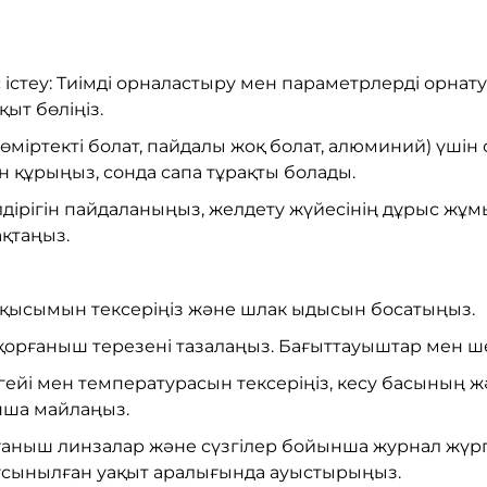
істеу: Тиімді орналастыру мен параметрлерді орнат
қыт бөліңіз.
өміртекті болат, пайдалы жоқ болат, алюминий) үшін
 құрыңыз, сонда сапа тұрақты болады.
лдірігін пайдаланыңыз, желдету жүйесінің дұрыс жұмы
ақтаңыз.
з қысымын тексеріңіз және шлак ыдысын босатыңыз.
 қорғаныш терезені тазалаңыз. Бағыттауыштар мен ш
гейі мен температурасын тексеріңіз, кесу басының ж
нша майлаңыз.
аныш линзалар және сүзгілер бойынша журнал жүргіз
сынылған уақыт аралығында ауыстырыңыз.