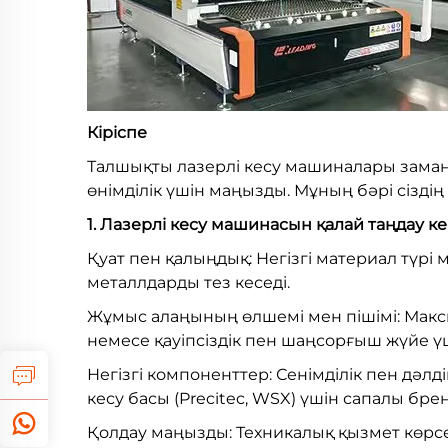
Кіріспе
Талшықты лазерлі кесу машиналары замана
өнімділік үшін маңызды. Мұның бәрі сізді
1. Лазерлі кесу машинасын қалай таңдау ке
Қуат пен қалыңдық: Негізгі материал түрі 
металлдарды тез кеседі.
Жұмыс алаңының өлшемі мен пішімі: Макси
немесе қауіпсіздік пен шаңсорғыш жүйе ү
Негізгі компоненттер: Сенімділік пен дәлдік
кесу басы (Precitec, WSX) үшін сапалы бре
Қолдау маңызды: Техникалық қызмет көрсе